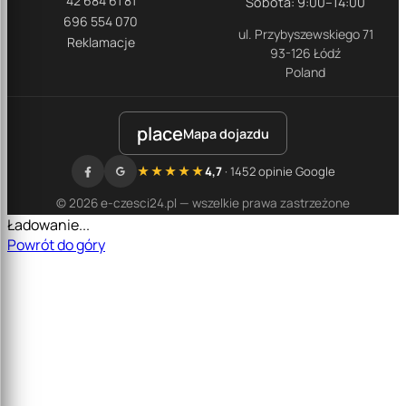
42 684 61 81
Sobota: 9:00–14:00
696 554 070
ul. Przybyszewskiego 71
Reklamacje
93-126 Łódź
Poland
place
Mapa dojazdu
★★★★★
4,7
· 1452 opinie Google
© 2026 e-czesci24.pl — wszelkie prawa zastrzeżone
Ładowanie...
Powrót do góry