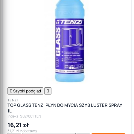

Szybki podgląd

TENZI
TOP GLASS TENZI PŁYN DO MYCIA SZYB LUSTER SPRAY
1L
Indeks: S02/001 TEN
16,21 zł
31,21 zł z dostawą