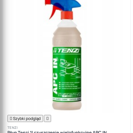

Szybki podgląd

TENZI
Płyn Tenzi 1l czyszczenie wielofunkcyjne APC IN