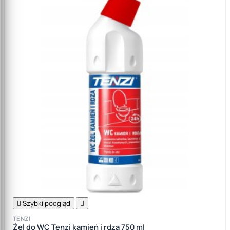

Szybki podgląd

TENZI
Żel do WC Tenzi kamień i rdza 750 ml