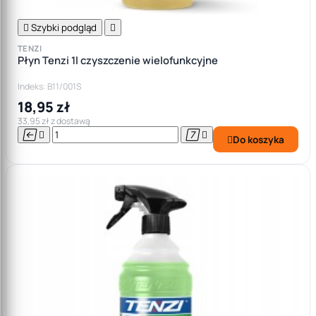

Szybki podgląd

TENZI
Płyn Tenzi 1l czyszczenie wielofunkcyjne
Indeks: B11/001S
18,95 zł
33,95 zł z dostawą




Do koszyka
