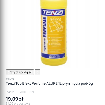

Szybki podgląd

TENZI
Tenzi Top Efekt Perfume ALURE 1L płyn mycia podłóg
Indeks: P15/001 TENZI
19,09 zł
34,09 zł z dostawą