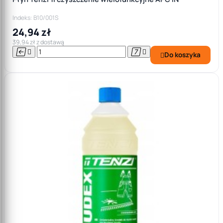
Indeks: B10/001S
24,94 zł
39,94 zł z dostawą




Do koszyka
