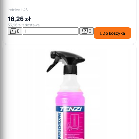
Indeks: H46
18,26 zł
33,26 zł z dostawą




Do koszyka
