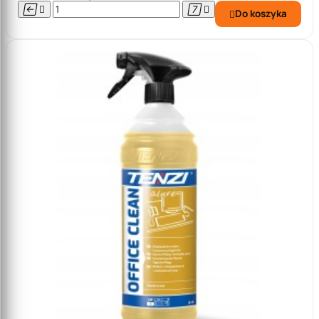




Do koszyka
