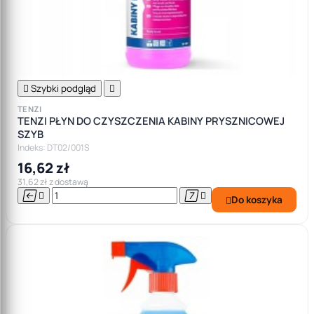

Szybki podgląd

TENZI
TENZI PŁYN DO CZYSZCZENIA KABINY PRYSZNICOWEJ
SZYB
Indeks: DT02/001S
16,62 zł
31,62 zł z dostawą




Do koszyka
