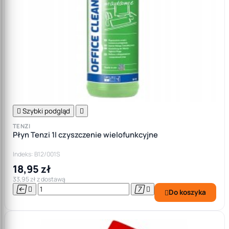

Szybki podgląd

TENZI
Płyn Tenzi 1l czyszczenie wielofunkcyjne
Indeks: B12/001S
18,95 zł
33,95 zł z dostawą




Do koszyka
