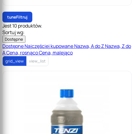
tune
Filtruj
Jest 10 produktów.
Sortuj wg:
Dostępne
Dostępne
Najczęściej kupowane
Nazwa, A do Z
Nazwa, Z do
A
Cena, rosnąco
Cena, malejąco
grid_view
view_list