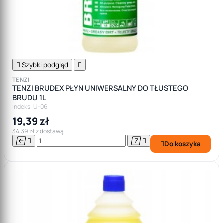

Szybki podgląd

TENZI
TENZI BRUDEX PŁYN UNIWERSALNY DO TŁUSTEGO
BRUDU 1L
Indeks: U-06
19,39 zł
34,39 zł z dostawą




Do koszyka
