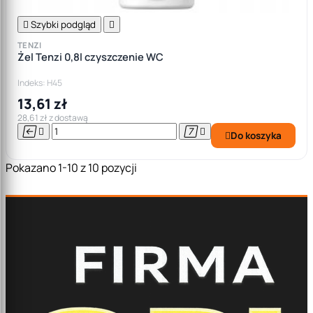

Szybki podgląd

TENZI
Żel Tenzi 0,8l czyszczenie WC
Indeks: H45
13,61 zł
28,61 zł z dostawą




Do koszyka

Pokazano 1-10 z 10 pozycji