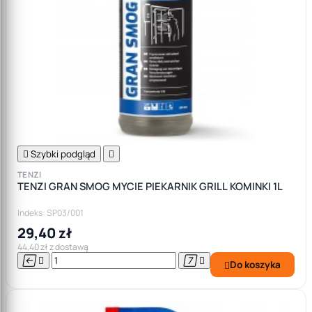

Szybki podgląd

TENZI
TENZI GRAN SMOG MYCIE PIEKARNIK GRILL KOMINKI 1L
Indeks: SP03/001
29,40 zł
44,40 zł z dostawą




Do koszyka
