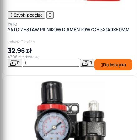

Szybki podgląd

YATO
YATO ZESTAW PILNIKÓW DIAMENTOWYCH 3X140X50MM
Indeks: YT-6144
32,96 zł
47,96 zł z dostawą




Do koszyka
