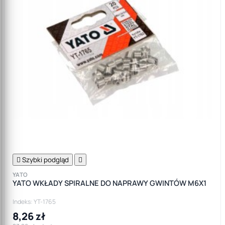

Szybki podgląd

YATO
YATO WKŁADY SPIRALNE DO NAPRAWY GWINTÓW M6X1
Indeks: YT-1765
8,26 zł