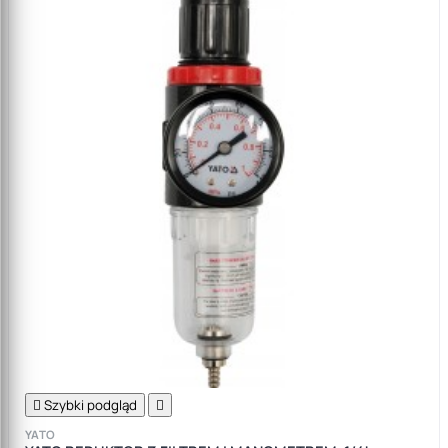

Szybki podgląd

YATO