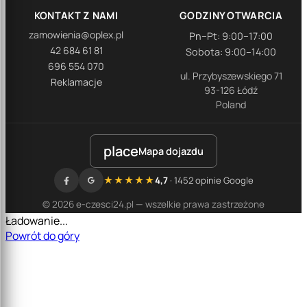
KONTAKT Z NAMI
GODZINY OTWARCIA
zamowienia@oplex.pl
Pn–Pt: 9:00–17:00
42 684 61 81
Sobota: 9:00–14:00
696 554 070
ul. Przybyszewskiego 71
Reklamacje
93-126 Łódź
Poland
place
Mapa dojazdu
★★★★★
4,7
· 1452 opinie Google
© 2026 e-czesci24.pl — wszelkie prawa zastrzeżone
Ładowanie...
Powrót do góry