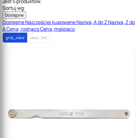
Jest 5 produktów.
Sortuj wg:
Dostępne
Dostępne
Najczęściej kupowane
Nazwa, A do Z
Nazwa, Z do
A
Cena, rosnąco
Cena, malejąco
grid_view
view_list