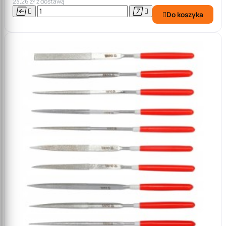
23,26 zł z dostawą




Do koszyka
