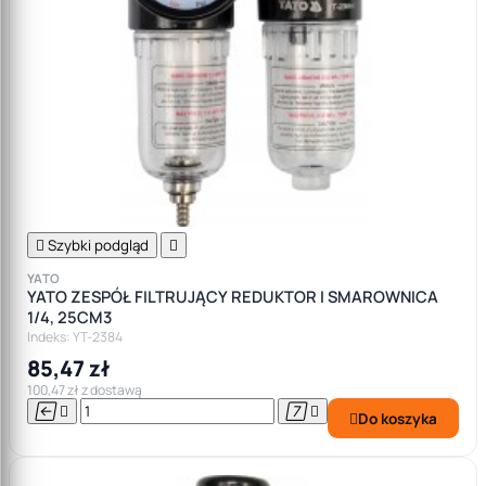

Szybki podgląd

YATO
YATO ZESPÓŁ FILTRUJĄCY REDUKTOR I SMAROWNICA
1/4, 25CM3
Indeks: YT-2384
85,47 zł
100,47 zł z dostawą




Do koszyka
