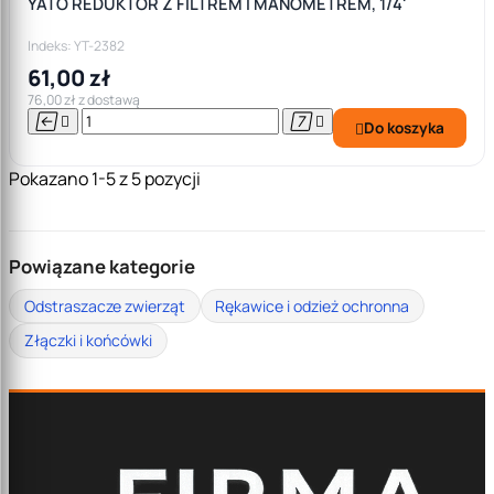
YATO REDUKTOR Z FILTREM I MANOMETREM, 1/4'
Indeks: YT-2382
61,00 zł
76,00 zł z dostawą




Do koszyka

Pokazano 1-5 z 5 pozycji
Powiązane kategorie
Odstraszacze zwierząt
Rękawice i odzież ochronna
Złączki i końcówki