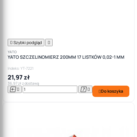

Szybki podgląd

YATO
YATO SZCZELINOMIERZ 200MM 17 LISTKÓW 0,02-1 MM
Indeks: YT-7221
21,97 zł
36,97 zł z dostawą




Do koszyka
