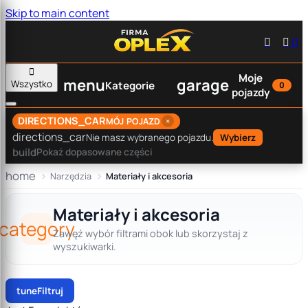
Skip to main content


0

Moje
menu
garage
Wszystko
Kategorie
0
pojazdy
DIRECTIONS_CAR
×
MÓJ POJAZD
directions_car
Nie masz wybranego pojazdu.
Wybierz
build
Pokaż dopasowane części
home
Narzędzia
Materiały i akcesoria
Materiały i akcesoria
category
Zawęź wybór filtrami obok lub skorzystaj z
wyszukiwarki.
tune
Filtruj