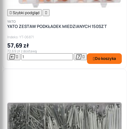

Szybki podgląd

YATO
YATO ZESTAW PODKŁADEK MIEDZIANYCH 150SZT
Indeks: YT-06871
57,69 zł
72,69 zł z dostawą




Do koszyka
