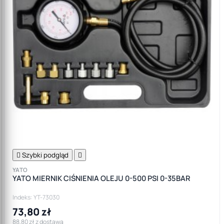

Szybki podgląd

YATO
YATO MIERNIK CIŚNIENIA OLEJU 0-500 PSI 0-35BAR
Indeks: YT-73030
73,80 zł
88,80 zł z dostawą