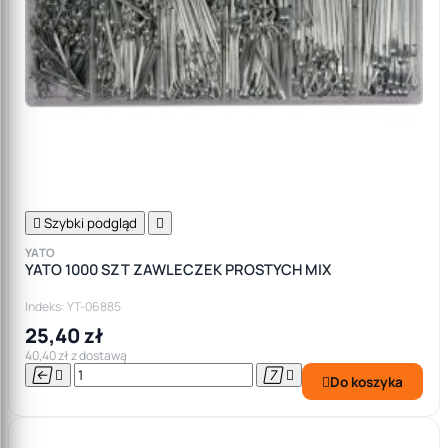

Szybki podgląd

YATO
YATO 1000 SZT ZAWLECZEK PROSTYCH MIX
Indeks: YT-06885
25,40 zł
40,40 zł z dostawą




Do koszyka
