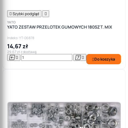

Szybki podgląd

YATO
YATO ZESTAW PRZELOTEK GUMOWYCH 180SZT. MIX
Indeks: YT-06878
14,67 zł
29,67 zł z dostawą




Do koszyka
