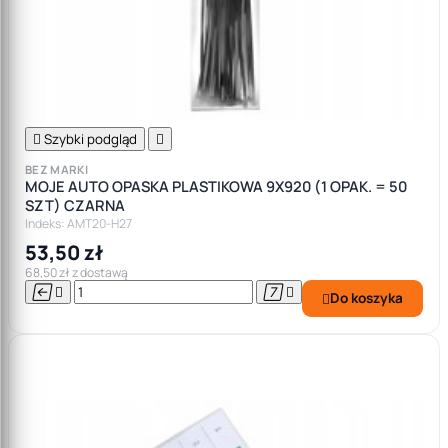

Szybki podgląd

BEZ MARKI
MOJE AUTO OPASKA PLASTIKOWA 9X920 (1 OPAK. = 50
SZT) CZARNA
Indeks: AMT20-H27
53,50 zł
68,50 zł z dostawą




Do koszyka
