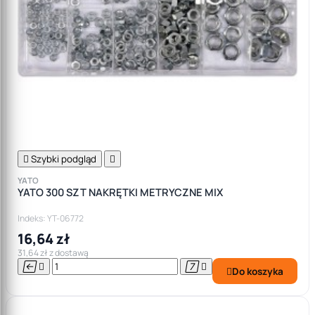

Szybki podgląd

YATO
YATO 300 SZT NAKRĘTKI METRYCZNE MIX
Indeks: YT-06772
16,64 zł
31,64 zł z dostawą




Do koszyka
