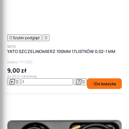

Szybki podgląd

YATO
YATO SZCZELINOMIERZ 100MM 17LISTKÓW 0,02-1 MM
Indeks: YT-7220
9,00 zł
24,00 zł z dostawą




Do koszyka
