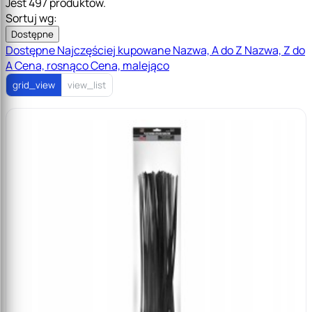
Jest 497 produktów.
Sortuj wg:
Dostępne
Dostępne
Najczęściej kupowane
Nazwa, A do Z
Nazwa, Z do
A
Cena, rosnąco
Cena, malejąco
grid_view
view_list