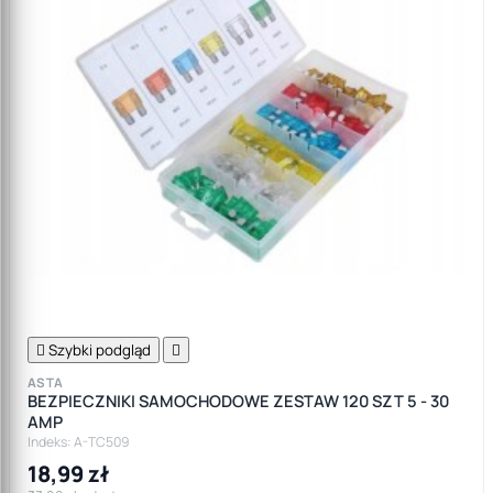

Szybki podgląd

ASTA
BEZPIECZNIKI SAMOCHODOWE ZESTAW 120 SZT 5 - 30
AMP
Indeks: A-TC509
18,99 zł