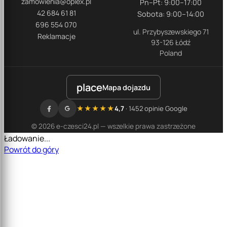
zamowienia@oplex.pl
Pn–Pt: 9:00–17:00
42 684 61 81
Sobota: 9:00–14:00
696 554 070
ul. Przybyszewskiego 71
Reklamacje
93-126 Łódź
Poland
place
Mapa dojazdu
★★★★★
4,7
· 1452 opinie Google
© 2026 e-czesci24.pl — wszelkie prawa zastrzeżone
Ładowanie...
Powrót do góry