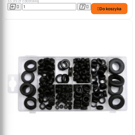
33,99 zł z dostawą




Do koszyka
