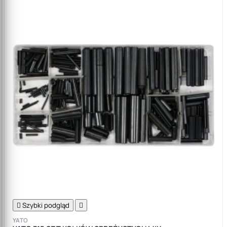

Szybki podgląd

YATO