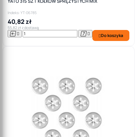
YATO 315 SZT KOŁKÓW SPRĘŻYSTYCH MIX
Indeks: YT-06785
40,82 zł
55,82 zł z dostawą




Do koszyka
