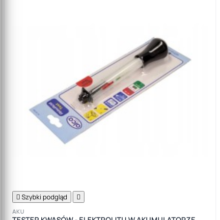

Szybki podgląd

AKU
TESTER KWASÓW - ELEKTROLITU W AKUMULATORZE