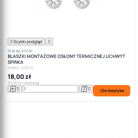

Szybki podgląd

FEBI BILSTEIN
BLASZKI MONTAŻOWE OSŁONY TERMICZNEJ UCHWYT
SPINKA
Indeks: 102620
18,00 zł
33,00 zł z dostawą




Do koszyka
