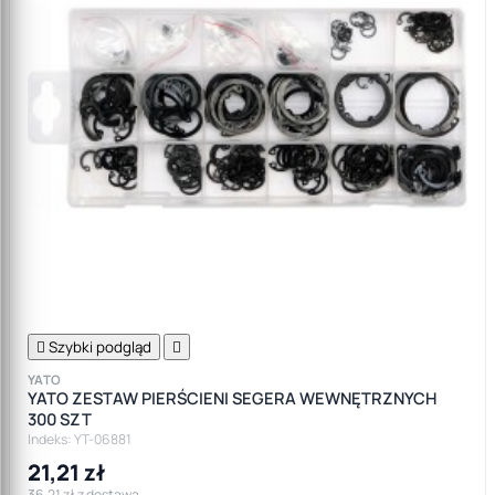

Szybki podgląd

YATO
YATO ZESTAW PIERŚCIENI SEGERA WEWNĘTRZNYCH
300 SZT
Indeks: YT-06881
21,21 zł
36,21 zł z dostawą