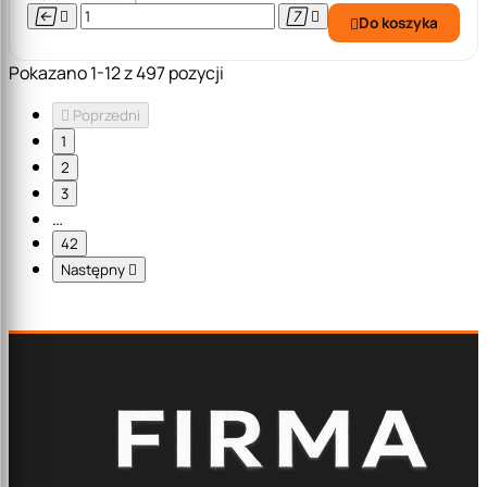




Do koszyka

Pokazano 1-12 z 497 pozycji

Poprzedni
1
2
3
…
42
Następny
