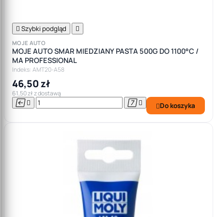

Szybki podgląd

MOJE AUTO
MOJE AUTO SMAR MIEDZIANY PASTA 500G DO 1100°C /
MA PROFESSIONAL
Indeks: AMT20-A58
46,50 zł
61,50 zł z dostawą




Do koszyka
