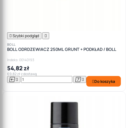

Szybki podgląd

BOLL
BOLL ODRDZEWIACZ 250ML GRUNT + PODKŁAD / BOLL
Indeks: 00140193
54,82 zł
69,82 zł z dostawą




Do koszyka
