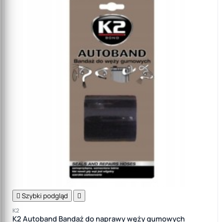

Szybki podgląd

K2
K2 Autoband Bandaż do naprawy węży gumowych