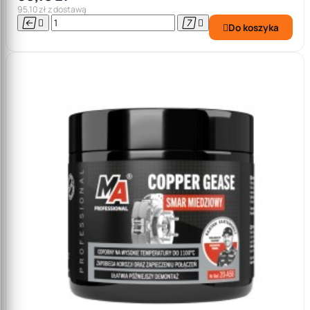
95,10 zł z dostawą




Do koszyka
