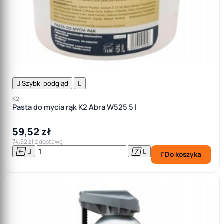

Szybki podgląd

K2
Pasta do mycia rąk K2 Abra W525 5 l
59,52 zł
74,52 zł z dostawą




Do koszyka
