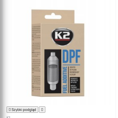

Szybki podgląd

K2