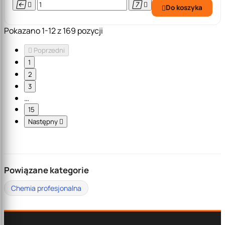




Do koszyka

Pokazano 1-12 z 169 pozycji

Poprzedni
1
2
3
…
15
Następny

Powiązane kategorie
Chemia profesjonalna