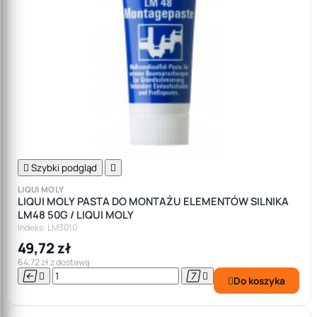

Szybki podgląd

LIQUI MOLY
LIQUI MOLY PASTA DO MONTAŻU ELEMENTÓW SILNIKA
LM48 50G / LIQUI MOLY
Indeks: LM3010
49,72 zł
64,72 zł z dostawą




Do koszyka
