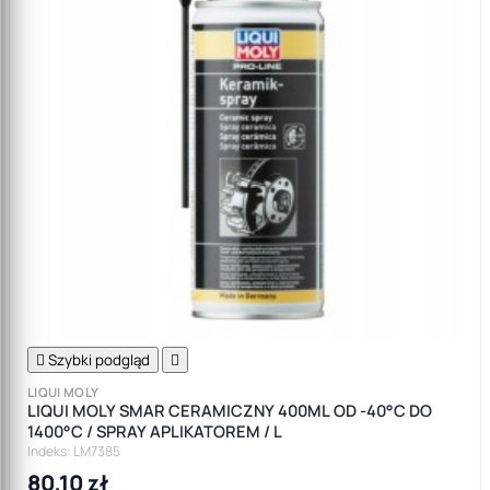

Szybki podgląd

LIQUI MOLY
LIQUI MOLY SMAR CERAMICZNY 400ML OD -40°C DO
1400°C / SPRAY APLIKATOREM / L
Indeks: LM7385
80,10 zł