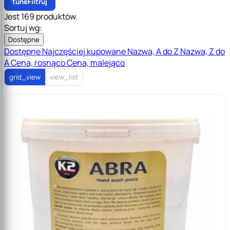
tune
Filtruj
Jest 169 produktów.
Sortuj wg:
Dostępne
Dostępne
Najczęściej kupowane
Nazwa, A do Z
Nazwa, Z do
A
Cena, rosnąco
Cena, malejąco
grid_view
view_list