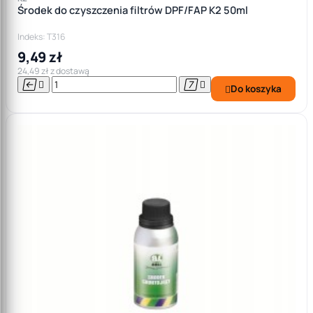
Środek do czyszczenia filtrów DPF/FAP K2 50ml
Indeks: T316
9,49 zł
24,49 zł z dostawą




Do koszyka
