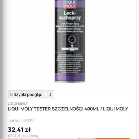

Szybki podgląd

LIQUI MOLY
LIQUI MOLY TESTER SZCZELNOŚCI 400ML / LIQUI MOLY
Indeks: LM3350
32,41 zł
47,41 zł z dostawą