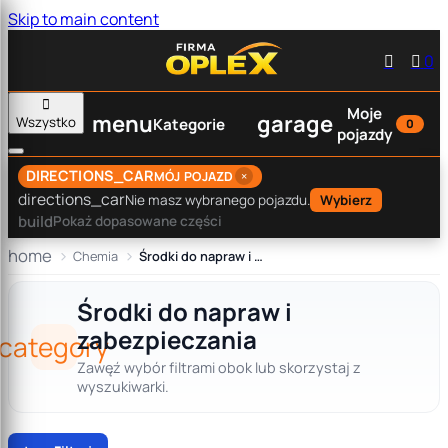
Skip to main content


0

Moje
menu
garage
Wszystko
Kategorie
0
pojazdy
DIRECTIONS_CAR
×
MÓJ POJAZD
directions_car
Nie masz wybranego pojazdu.
Wybierz
build
Pokaż dopasowane części
home
Chemia
Środki do napraw i zabezpieczania
Środki do napraw i
zabezpieczania
category
Zawęź wybór filtrami obok lub skorzystaj z
wyszukiwarki.