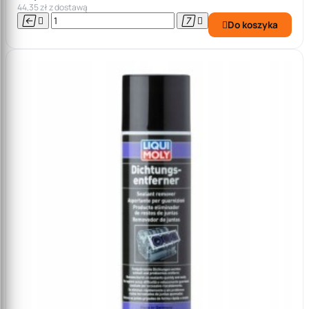
44,35 zł z dostawą




Do koszyka
