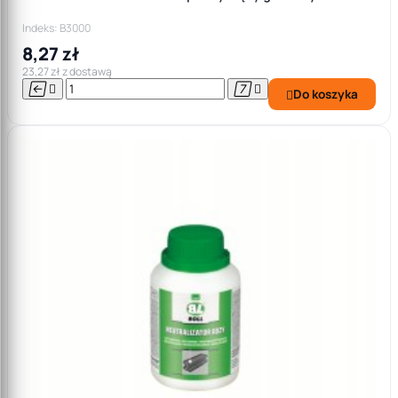
Indeks: B3000
8,27 zł
23,27 zł z dostawą




Do koszyka
