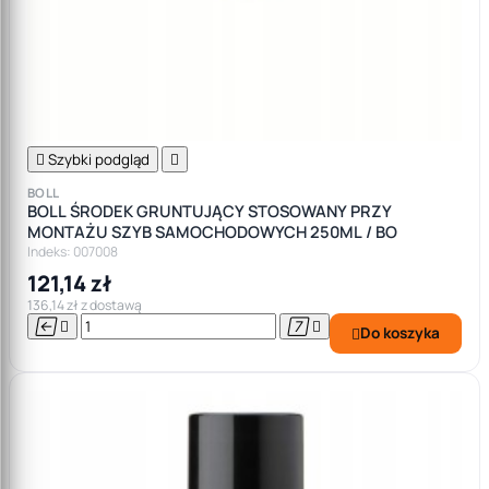

Szybki podgląd

BOLL
BOLL ŚRODEK GRUNTUJĄCY STOSOWANY PRZY
MONTAŻU SZYB SAMOCHODOWYCH 250ML / BO
Indeks: 007008
121,14 zł
136,14 zł z dostawą




Do koszyka
