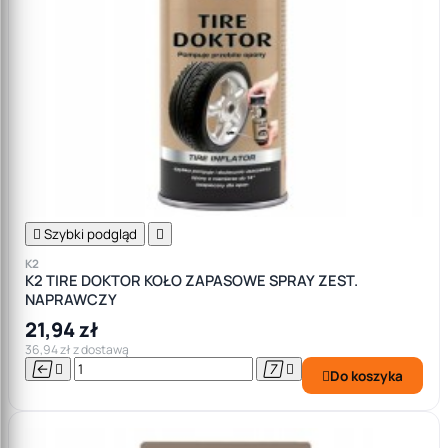

Szybki podgląd

K2
K2 TIRE DOKTOR KOŁO ZAPASOWE SPRAY ZEST.
NAPRAWCZY
21,94 zł
36,94 zł z dostawą




Do koszyka
