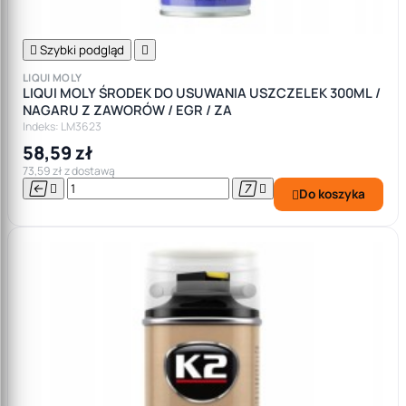

Szybki podgląd

LIQUI MOLY
LIQUI MOLY ŚRODEK DO USUWANIA USZCZELEK 300ML /
NAGARU Z ZAWORÓW / EGR / ZA
Indeks: LM3623
58,59 zł
73,59 zł z dostawą




Do koszyka
