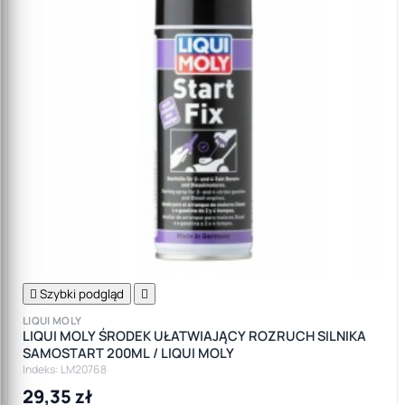

Szybki podgląd

LIQUI MOLY
LIQUI MOLY ŚRODEK UŁATWIAJĄCY ROZRUCH SILNIKA
SAMOSTART 200ML / LIQUI MOLY
Indeks: LM20768
29,35 zł