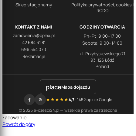
Sklep stacjonarny
Polityka prywatności, cookies i
RODO
KONTAKT Z NAMI
GODZINY OTWARCIA
zamowienia@oplex.pl
Pn–Pt: 9:00–17:00
42 684 61 81
Sobota: 9:00–14:00
696 554 070
ul. Przybyszewskiego 71
Reklamacje
93-126 Łódź
Poland
place
Mapa dojazdu
★★★★★
4,7
· 1452 opinie Google
© 2026 e-czesci24.pl — wszelkie prawa zastrzeżone
Ładowanie...
Powrót do góry