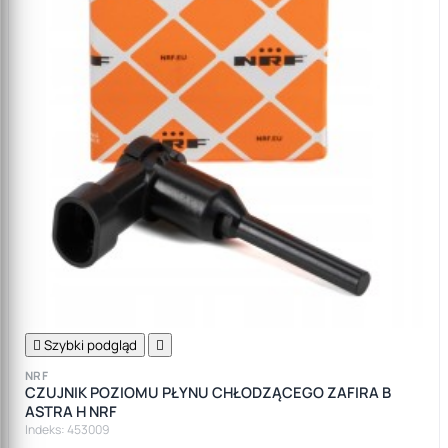

Szybki podgląd

NRF
CZUJNIK POZIOMU PŁYNU CHŁODZĄCEGO ZAFIRA B
ASTRA H NRF
Indeks: 453009