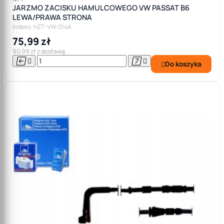
JARZMO ZACISKU HAMULCOWEGO VW PASSAT B6
LEWA/PRAWA STRONA
Indeks: HZT-VW-014A
75,99 zł
90,99 zł z dostawą




Do koszyka
