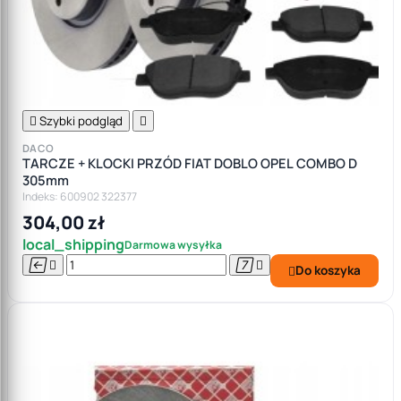

Szybki podgląd

DACO
TARCZE + KLOCKI PRZÓD FIAT DOBLO OPEL COMBO D
305mm
Indeks: 600902 322377
304,00 zł
local_shipping
Darmowa wysyłka




Do koszyka
