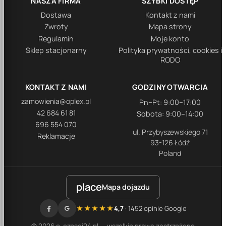
NASZA FIRMA
SZYBKI DOSTĘP
Dostawa
Kontakt z nami
Zwroty
Mapa strony
Regulamin
Moje konto
Sklep stacjonarny
Polityka prywatności, cookies i
RODO
KONTAKT Z NAMI
GODZINY OTWARCIA
zamowienia@oplex.pl
Pn–Pt: 9:00–17:00
42 684 61 81
Sobota: 9:00–14:00
696 554 070
ul. Przybyszewskiego 71
Reklamacje
93-126 Łódź
Poland
place
Mapa dojazdu
★★★★★
4,7
· 1452 opinie Google
© 2026 e-czesci24.pl — wszelkie prawa zastrzeżone