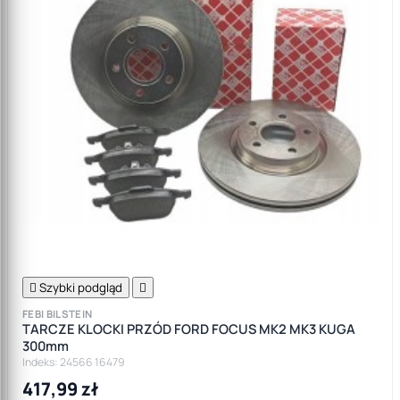

Szybki podgląd

FEBI BILSTEIN
TARCZE KLOCKI PRZÓD FORD FOCUS MK2 MK3 KUGA
300mm
Indeks: 24566 16479
417,99 zł