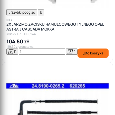

Szybki podgląd

NTY
2X JARZMO ZACISKU HAMULCOWEGO TYLNEGO OPEL
ASTRA J CASCADA MOKKA
Indeks: HZT-PL-024A
104,50 zł
119,50 zł z dostawą




Do koszyka
