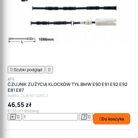

Szybki podgląd

ATE
CZUJNIK ZUŻYCIA KLOCKÓW TYŁ BMW E90 E91 E92 E92
E81 E87
Indeks: 24.8190-0265.2
46,55 zł
61,55 zł z dostawą




Do koszyka
