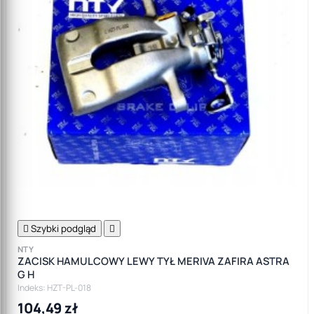

Szybki podgląd

NTY
ZACISK HAMULCOWY LEWY TYŁ MERIVA ZAFIRA ASTRA
G H
Indeks: HZT-PL-018
104,49 zł