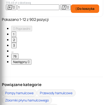
119,49 zł z dostawą




Do koszyka

Pokazano 1-12 z 902 pozycji

Poprzedni
1
2
3
…
76
Następny

Powiązane kategorie
Pompy hamulcowe
Przewody hamulcowe
Zbiorniki płynu hamulcowego