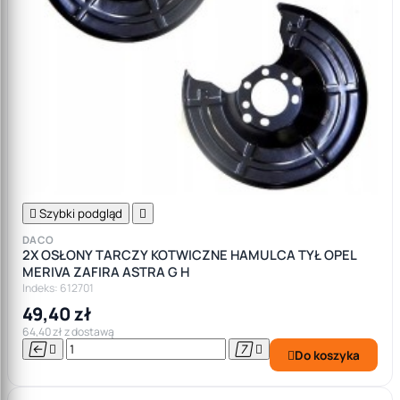

Szybki podgląd

DACO
2X OSŁONY TARCZY KOTWICZNE HAMULCA TYŁ OPEL
MERIVA ZAFIRA ASTRA G H
Indeks: 612701
49,40 zł
64,40 zł z dostawą




Do koszyka
