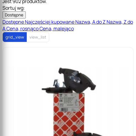
Jest 902 produktów.
Sortuj wg:
Dostępne
Dostępne
Najczęściej kupowane
Nazwa, A do Z
Nazwa, Z do
A
Cena, rosnąco
Cena, malejąco
grid_view
view_list