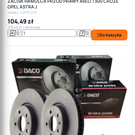
ZACISK HAMULCA PRZÓD PRAWY AVEO T300 CRUZE
OPEL ASTRA J
Indeks: HZPPL019
104,49 zł
119,49 zł z dostawą




Do koszyka
