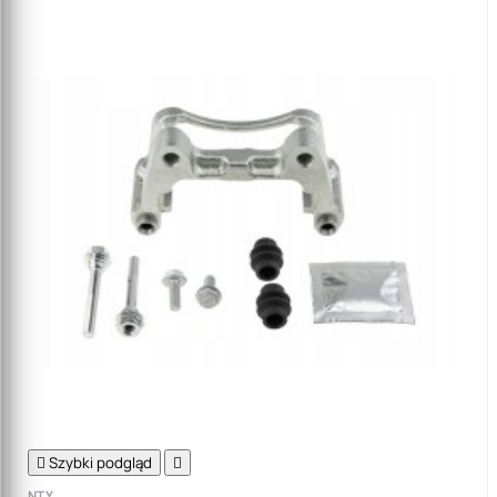

Szybki podgląd

NTY