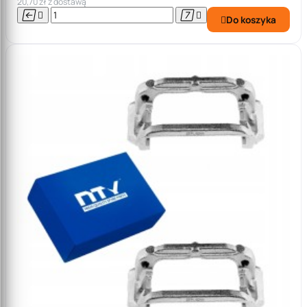
20,70 zł z dostawą




Do koszyka
