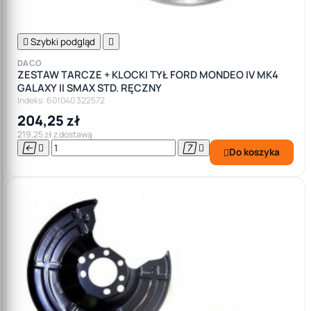

Szybki podgląd

DACO
ZESTAW TARCZE + KLOCKI TYŁ FORD MONDEO IV MK4
GALAXY II SMAX STD. RĘCZNY
Indeks: 601040 322572
204,25 zł
219,25 zł z dostawą




Do koszyka
