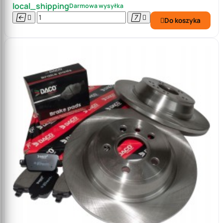
local_shipping
Darmowa wysyłka




Do koszyka
