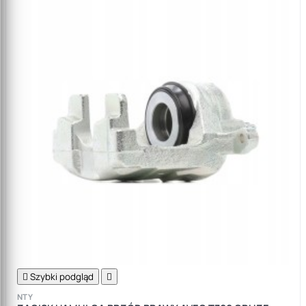

Szybki podgląd

NTY