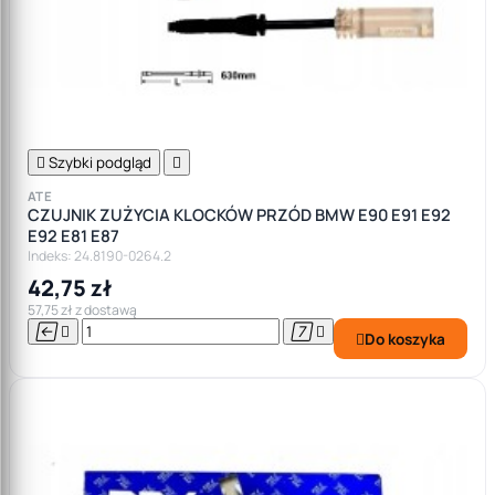

Szybki podgląd

ATE
CZUJNIK ZUŻYCIA KLOCKÓW PRZÓD BMW E90 E91 E92
E92 E81 E87
Indeks: 24.8190-0264.2
42,75 zł
57,75 zł z dostawą




Do koszyka
