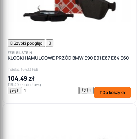

Szybki podgląd

FEBI BILSTEIN
KLOCKI HAMULCOWE PRZÓD BMW E90 E91 E87 E84 E60
Indeks: 16433 FEB
104,49 zł
119,49 zł z dostawą




Do koszyka
