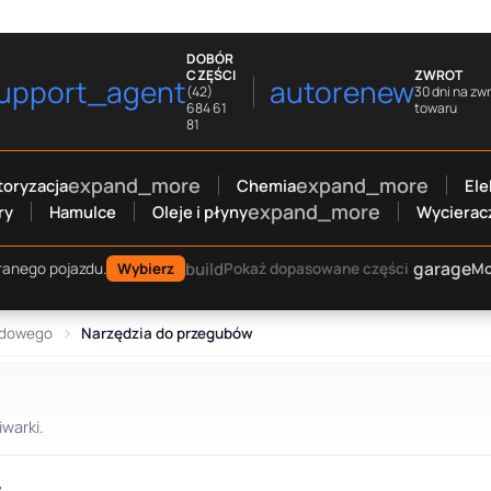
DOBÓR
CZĘŚCI
ZWROT
upport_agent
autorenew
(42)
30 dni na zw
684 61
towaru
81
expand_more
expand_more
oryzacja
Chemia
Ele
expand_more
ry
Hamulce
Oleje i płyny
Wycierac
garage
build
Mo
ranego pojazdu.
Wybierz
Pokaż dopasowane części
ędowego
Narzędzia do przegubów
warki.
.