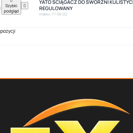

YATO ŚCIĄGACZ DO SWORZNI KULISTY
Szybki

REGULOWANY
podgląd
Indeks: YT-06122
 pozycji