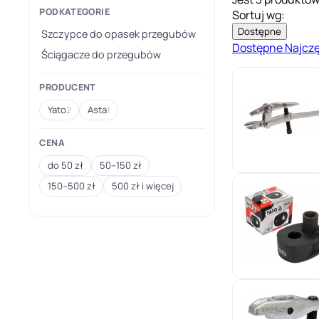
PODKATEGORIE
Sortuj wg:
Dostępne
Szczypce do opasek przegubów
Dostępne
Najcz
Ściągacze do przegubów
PRODUCENT
Yato
Asta
2
1
CENA
do 50 zł
50–150 zł
150–500 zł
500 zł i więcej