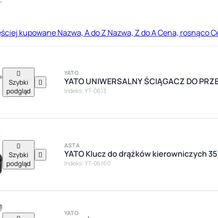
ęściej kupowane
Nazwa, A do Z
Nazwa, Z do A
Cena, rosnąco
C

YATO
YATO UNIWERSALNY ŚCIĄGACZ DO PR
Szybki

podgląd
Indeks: YT-0613

ASTA
YATO Klucz do drążków kierowniczych 3
Szybki

podgląd
Indeks: YT-06160
YATO