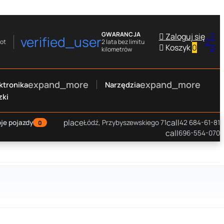
GWARANCJA

Zaloguj się

verified_user

rot
2 lata bez limitu

Koszyk
0
0
kilometrów
expand_more
expand_more
ktronika
Narzędzia
zki
place
call
je pojazdy
Łódź, Przybyszewskiego 71
42 684-61-81
0
call
696-554-070