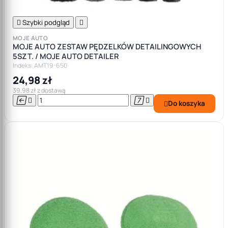

Szybki podgląd

MOJE AUTO
MOJE AUTO ZESTAW PĘDZELKÓW DETAILINGOWYCH
5SZT. / MOJE AUTO DETAILER
Indeks: AMT19-650
24,98 zł
39,98 zł z dostawą




Do koszyka
