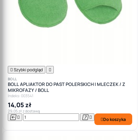

Szybki podgląd

BOLL
BOLL APLIAKTOR DO PAST POLERSKICH I MLECZEK / Z
MIKROFAZY / BOLL
Indeks: 003541
14,05 zł
29,05 zł z dostawą




Do koszyka
