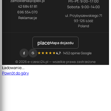
zamowienia@oplex.pl
Pn–Pt: 9:00–17:00
42 684 61 81
Sobota: 9:00–14:00
696 554 070
ul. Przybyszewskiego 71
Reklamacje
93-126 Łódź
Poland
place
Mapa dojazdu
★★★★★
4,7
· 1452 opinie Google
© 2026 e-czesci24.pl — wszelkie prawa zastrzeżone
Ładowanie...
Powrót do góry