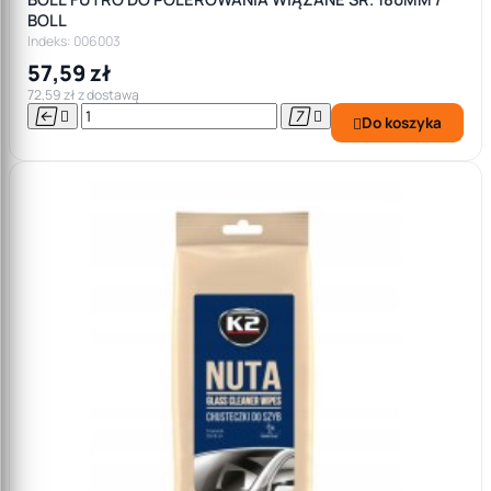
BOLL
Indeks: 006003
57,59 zł
72,59 zł z dostawą




Do koszyka
