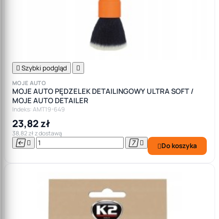

Szybki podgląd

MOJE AUTO
MOJE AUTO PĘDZELEK DETAILINGOWY ULTRA SOFT /
MOJE AUTO DETAILER
Indeks: AMT19-649
23,82 zł
38,82 zł z dostawą




Do koszyka
