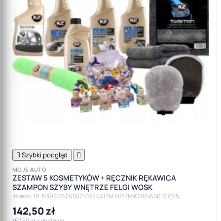

Szybki podgląd

MOJE AUTO
ZESTAW 5 KOSMETYKÓW + RĘCZNIK RĘKAWICA
SZAMPON SZYBY WNĘTRZE FELGI WOSK
Indeks: 19-639 G167 K507 K141 K417M K087M K710 V400 D0225
142,50 zł
157,50 zł z dostawą