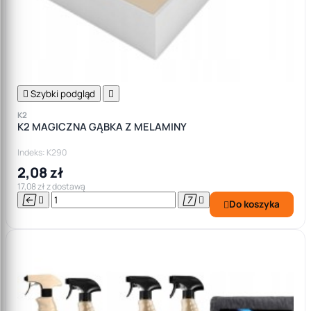

Szybki podgląd

K2
K2 MAGICZNA GĄBKA Z MELAMINY
Indeks: K290
2,08 zł
17,08 zł z dostawą




Do koszyka
