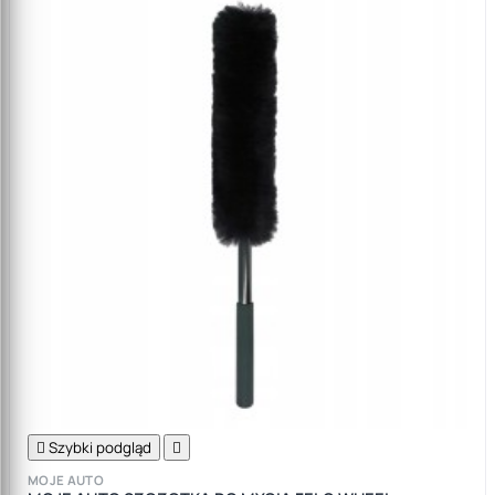

Szybki podgląd

MOJE AUTO