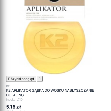

Szybki podgląd

K2
K2 APLIKATOR GĄBKA DO WOSKU NABŁYSZCZANIE
DETALING
Indeks: L710
5,16 zł