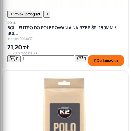

Szybki podgląd

BOLL
BOLL FUTRO DO POLEROWANIA NA RZEP ŚR. 180MM /
BOLL
Indeks: 0060031
71,20 zł
86,20 zł z dostawą




Do koszyka
