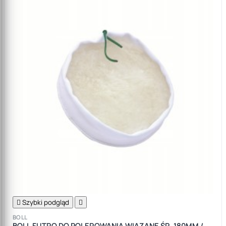

Szybki podgląd

BOLL
BOLL FUTRO DO POLEROWANIA WIĄZANE ŚR. 180MM /