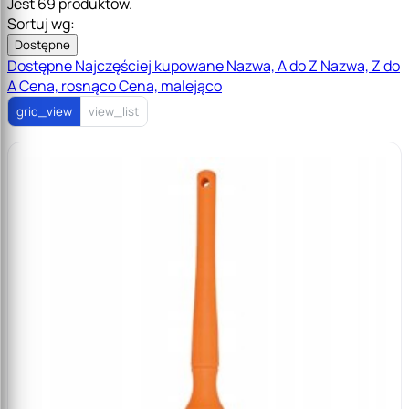
Jest 69 produktów.
Sortuj wg:
Dostępne
Dostępne
Najczęściej kupowane
Nazwa, A do Z
Nazwa, Z do
A
Cena, rosnąco
Cena, malejąco
grid_view
view_list