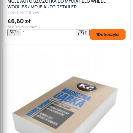
MOJE AUTO SZCZOTKA DO MYCIA FELG WHEEL
WOOLIES / MOJE AUTO DETAILER
Indeks: AMT19-646
46,60 zł
61,60 zł z dostawą




Do koszyka
