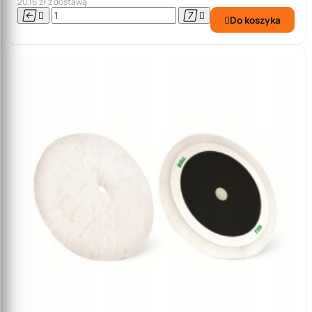
20,16 zł z dostawą




Do koszyka
