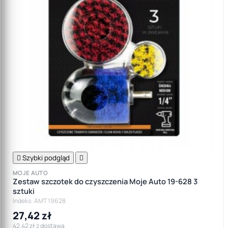

Szybki podgląd

MOJE AUTO
Zestaw szczotek do czyszczenia Moje Auto 19-628 3
sztuki
Indeks: AMT 19628
27,42 zł
42,42 zł z dostawą