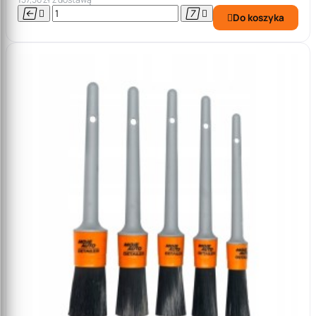




Do koszyka
