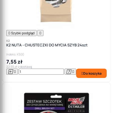

Szybki podgląd

K2
K2 NUTA - CHUSTECZKI DO MYCIA SZYB 24szt
Indeks: K500
7,55 zł
22,55 zł z dostawą




Do koszyka
