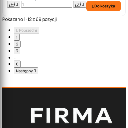




Do koszyka

Pokazano 1-12 z 69 pozycji

Poprzedni
1
2
3
…
6
Następny
