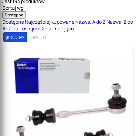
Jest 194 produktów.
Sortuj wg:
Dostępne
Dostępne
Najczęściej kupowane
Nazwa, A do Z
Nazwa, Z do
A
Cena, rosnąco
Cena, malejąco
grid_view
view_list