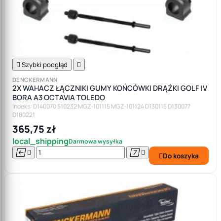

Szybki podgląd

DENCKERMANN
2X WAHACZ ŁĄCZNIKI GUMY KOŃCÓWKI DRĄŻKI GOLF IV
BORA A3 OCTAVIA TOLEDO
Indeks: D140070 510232 MGZ-101115 MGZ-101124 D130115 D130077
D180221
365,75 zł
local_shipping
Darmowa wysyłka




Do koszyka
