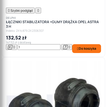

Szybki podgląd

DELPHI
ŁĄCZNIKI STABILIZATORA +GUMY DRĄŻKA OPEL ASTRA
3 H
Indeks: 2X tc879 2X 2306307
132,52 zł
147,52 zł z dostawą




Do koszyka
