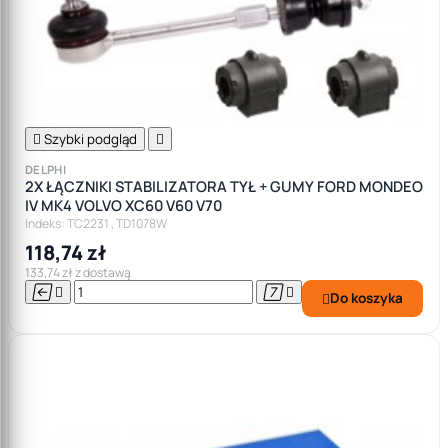

Szybki podgląd

DELPHI
2X ŁĄCZNIKI STABILIZATORA TYŁ + GUMY FORD MONDEO
IV MK4 VOLVO XC60 V60 V70
Indeks: TC2231 , TD1078W
118,74 zł
133,74 zł z dostawą




Do koszyka
