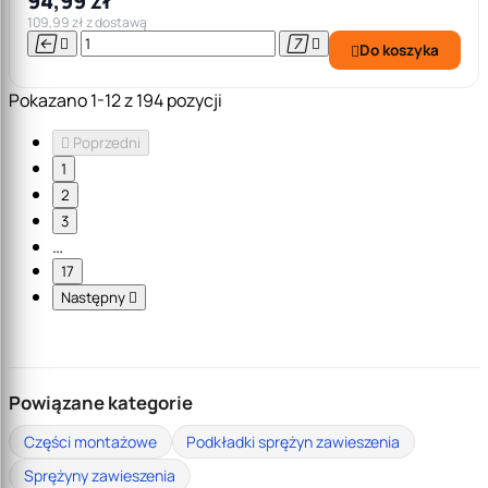
94,99 zł
109,99 zł z dostawą




Do koszyka

Pokazano 1-12 z 194 pozycji

Poprzedni
1
2
3
…
17
Następny

Powiązane kategorie
Części montażowe
Podkładki sprężyn zawieszenia
Sprężyny zawieszenia