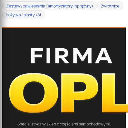
Zestawy zawieszenia (amortyzatory i sprężyny)
Zwrotnice
Łożyska i piasty kół
Specjalistyczny sklep z częściami samochodowymi.