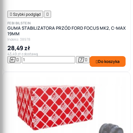

Szybki podgląd

FEBI BILSTEIN
GUMA STABILIZATORA PRZÓD FORD FOCUS MK2, C-MAX
19MM
Indeks: 38978
28,49 zł
43,49 zł z dostawą




Do koszyka
