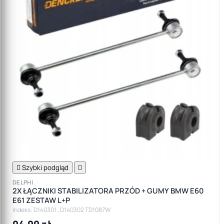

Szybki podgląd

DELPHI
2X ŁĄCZNIKI STABILIZATORA PRZÓD + GUMY BMW E60
E61 ZESTAW L+P
Indeks: D140301 , D140302 TD1087W