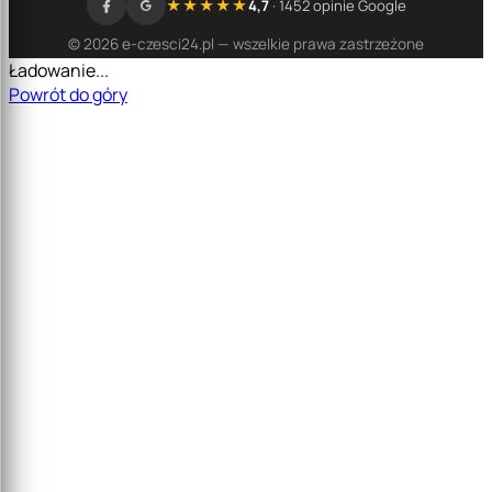
★★★★★
4,7
· 1452 opinie Google
© 2026 e-czesci24.pl — wszelkie prawa zastrzeżone
Ładowanie...
Powrót do góry