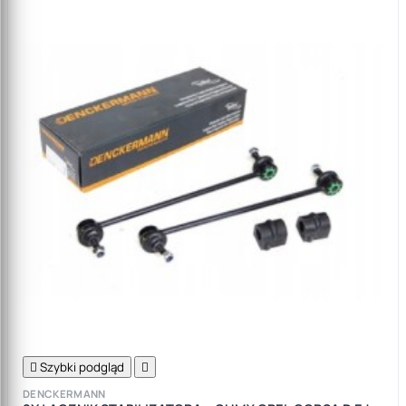

Szybki podgląd

DENCKERMANN