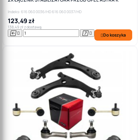
Indeks: 616 060 0036/HD 616 060 0037/HD
123,49 zł
138,49 zł z dostawą




Do koszyka
