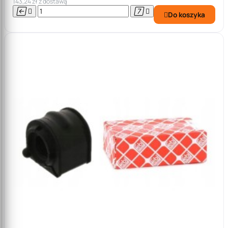
143,24 zł z dostawą




Do koszyka
