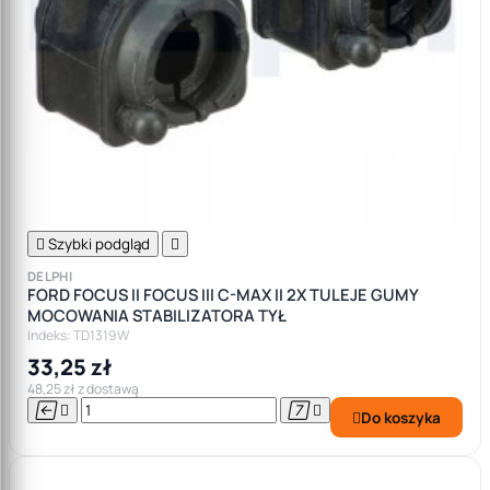

Szybki podgląd

DELPHI
FORD FOCUS II FOCUS III C-MAX II 2X TULEJE GUMY
MOCOWANIA STABILIZATORA TYŁ
Indeks: TD1319W
33,25 zł
48,25 zł z dostawą




Do koszyka
