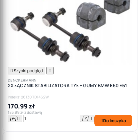

Szybki podgląd

DENCKERMANN
2X ŁĄCZNIK STABILIZATORA TYŁ + GUMY BMW E60 E61
Indeks: 26130 TD1462W
170,99 zł
185,99 zł z dostawą




Do koszyka
