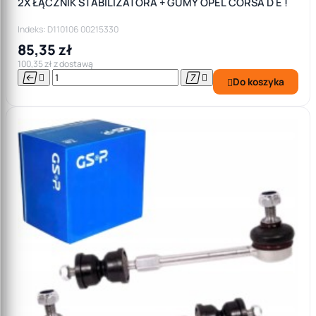
2X ŁĄCZNIK STABILIZATORA + GUMY OPEL CORSA D E !
Indeks: D110106 00215330
85,35 zł
100,35 zł z dostawą




Do koszyka
