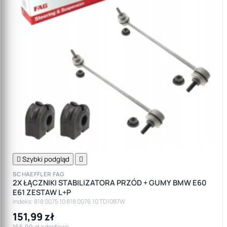

Szybki podgląd

SCHAEFFLER FAG
2X ŁĄCZNIKI STABILIZATORA PRZÓD + GUMY BMW E60
E61 ZESTAW L+P
Indeks: 818 0075 10 818 0076 10 TD1087W
151,99 zł
166,99 zł z dostawą