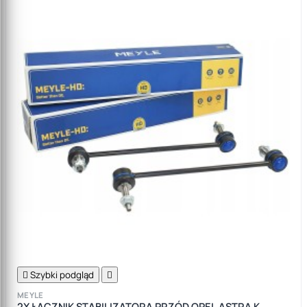

Szybki podgląd

MEYLE
2X ŁĄCZNIK STABILIZATORA PRZÓD OPEL ASTRA K