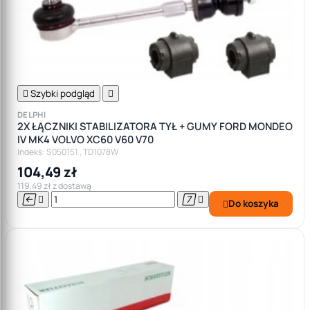

Szybki podgląd

DELPHI
2X ŁĄCZNIKI STABILIZATORA TYŁ + GUMY FORD MONDEO
IV MK4 VOLVO XC60 V60 V70
Indeks: S050151 , TD1078W
104,49 zł
119,49 zł z dostawą




Do koszyka
