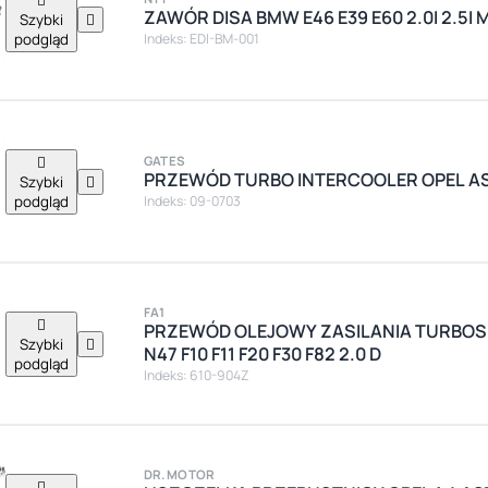
ZAWÓR DISA BMW E46 E39 E60 2.0I 2.5I
Szybki

podgląd
Indeks: EDI-BM-001

GATES
PRZEWÓD TURBO INTERCOOLER OPEL AST
Szybki

podgląd
Indeks: 09-0703
FA1

PRZEWÓD OLEJOWY ZASILANIA TURBO
Szybki

N47 F10 F11 F20 F30 F82 2.0 D
podgląd
Indeks: 610-904Z
DR.MOTOR
