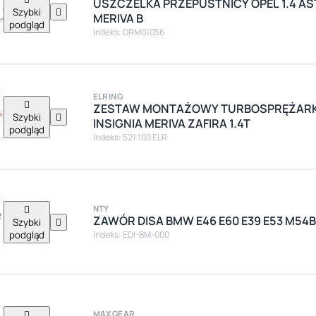
USZCZELKA PRZEPUSTNICY OPEL 1.4 AST
Szybki

MERIVA B
podgląd
Indeks: DRM01056
ELRING

ZESTAW MONTAŻOWY TURBOSPRĘŻARKI
Szybki

INSIGNIA MERIVA ZAFIRA 1.4T
podgląd
Indeks: 521.100 ELR

NTY
ZAWÓR DISA BMW E46 E60 E39 E53 M54B3
Szybki

podgląd
Indeks: EDI-BM-000

MAXGEAR