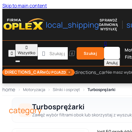
Skip to main content
SPRAWDŹ
local_shipping
s
DARMOWĄ
WYSYŁKĘ


Mot

Wszystko


Szukaj
Filt
Anuluj
directions_car
DIRECTIONS_CAR
×
Nie masz wyb
MÓJ POJAZD
home
Motoryzacja
Silniki i osprzęt
Turbosprężarki
Turbosprężarki
category
Zawęź wybór filtrami obok lub skorzystaj z wyszuki
Jest 50 produktó