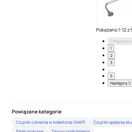
Pokazano 1-12 z 

Poprzedni
1
2
3
…
5
Następny

Powiązane kategorie
Czujniki ciśnienia w kolektorze (MAP)
Czujniki spalania s
Silniki krokowe
Zawory podciśnienia