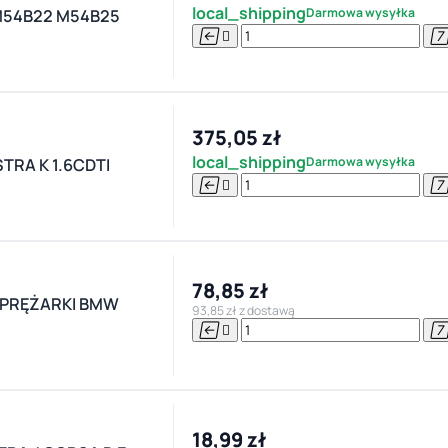
local_shipping
Darmowa wysyłka
 M54B22 M54B25


375,05 zł
local_shipping
Darmowa wysyłka
RA K 1.6CDTI


78,85 zł
SPRĘŻARKI BMW
93,85 zł z dostawą


18,99 zł