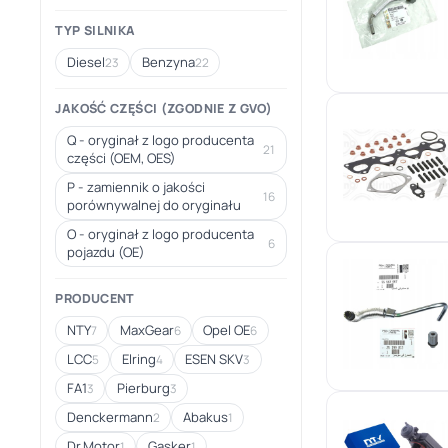
TYP SILNIKA
Diesel
Benzyna
23
22
JAKOŚĆ CZĘŚCI (ZGODNIE Z GVO)
Q - oryginał z logo producenta
21
części (OEM, OES)
P - zamiennik o jakości
16
porównywalnej do oryginału
O - oryginał z logo producenta
6
pojazdu (OE)
PRODUCENT
NTY
MaxGear
Opel OE
7
6
6
LCC
Elring
ESEN SKV
5
4
3
FA1
Pierburg
3
3
Denckermann
Abakus
2
1
Dr.Motor
Gasker
1
1