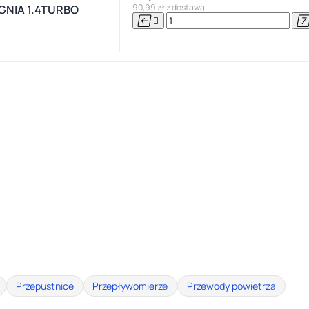
90,99 zł z dostawą
GNIA 1.4TURBO


Przepustnice
Przepływomierze
Przewody powietrza