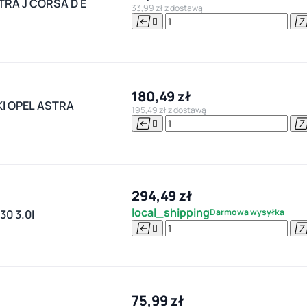
RA J CORSA D E
33,99 zł z dostawą


180,49 zł
 OPEL ASTRA
195,49 zł z dostawą


294,49 zł
local_shipping
Darmowa wysyłka
0 3.0I


75,99 zł