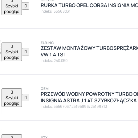

RURKA TURBO OPEL CORSA INSIGNIA MOK
Szybki

podgląd
Indeks: 55568031
ELRING

ZESTAW MONTAŻOWY TURBOSPRĘŻARKI
Szybki

VW 1.4 TSI
podgląd
Indeks: 240.050
OEM

PRZEWÓD WODNY POWROTNY TURBO O
Szybki

INSIGNIA ASTRA J 1.4T SZYBKOZŁĄCZKA
podgląd
Indeks: 55567067 25195896/25199813

NTY