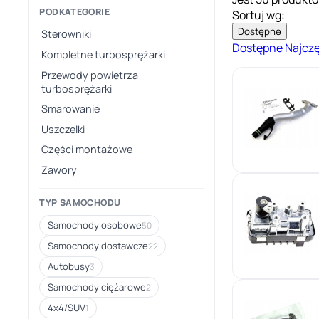
PODKATEGORIE
Sortuj wg:
Dostępne
Sterowniki
Dostępne
Najcz
Kompletne turbosprężarki
Przewody powietrza
turbosprężarki
Smarowanie
Uszczelki
Części montażowe
Zawory
TYP SAMOCHODU
Samochody osobowe
50
Samochody dostawcze
22
Autobusy
3
Samochody ciężarowe
2
4x4/SUV
1