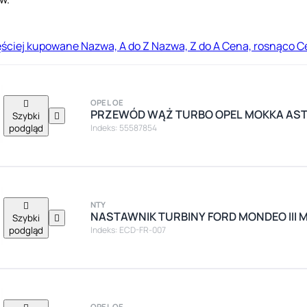
ęściej kupowane
Nazwa, A do Z
Nazwa, Z do A
Cena, rosnąco
C

OPEL OE
PRZEWÓD WĄŻ TURBO OPEL MOKKA ASTRA
Szybki

podgląd
Indeks: 55587854

NTY
NASTAWNIK TURBINY FORD MONDEO III M
Szybki

podgląd
Indeks: ECD-FR-007
OPEL OE