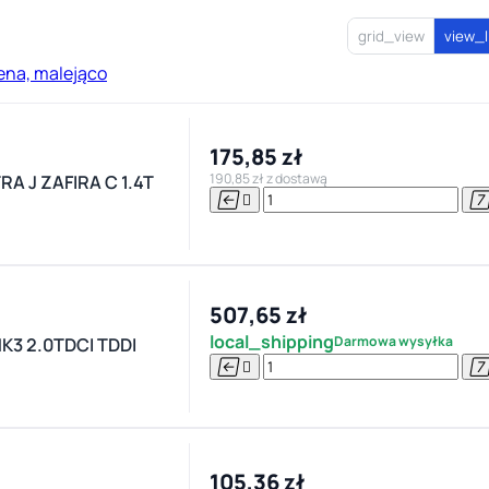
grid_view
view_l
ena, malejąco
175,85 zł
190,85 zł z dostawą
 J ZAFIRA C 1.4T


507,65 zł
local_shipping
Darmowa wysyłka
K3 2.0TDCI TDDI


105,36 zł