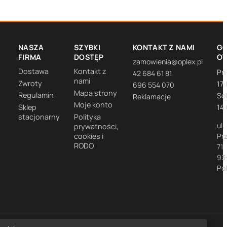
NASZA
SZYBKI
KONTAKT Z NAMI
GO
FIRMA
DOSTĘP
O
zamowienia@oplex.pl
Dostawa
Kontakt z
Pn
42 684 61 81
nami
Zwroty
17
696 554 070
Mapa strony
Regulamin
So
Reklamacje
Moje konto
Sklep
14
stacjonarny
Polityka
ul.
prywatności,
cookies i
Pr
RODO
71
93
Po