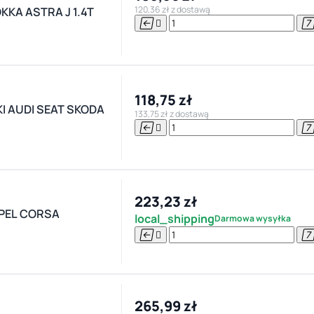
120,36 zł z dostawą
KA ASTRA J 1.4T


118,75 zł
 AUDI SEAT SKODA
133,75 zł z dostawą


223,23 zł
PEL CORSA
local_shipping
Darmowa wysyłka


265,99 zł