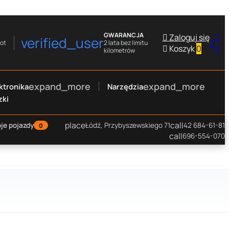
GWARANCJA

Zaloguj się

verified_user

rot
2 lata bez limitu

Koszyk
0
0
kilometrów
expand_more
expand_more
ktronika
Narzędzia
zki
place
call
je pojazdy
Łódź, Przybyszewskiego 71
42 684-61-81
0
call
696-554-070