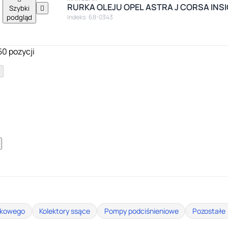
RURKA OLEJU OPEL ASTRA J CORSA INSI
Szybki

podgląd
Indeks: 68-0343
50 pozycji
tukowego
Kolektory ssące
Pompy podciśnieniowe
Pozostałe