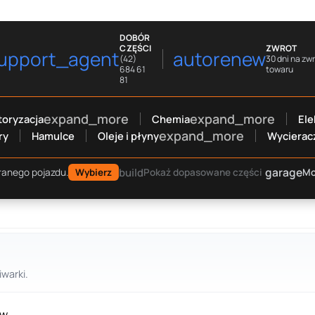
DOBÓR
CZĘŚCI
ZWROT
upport_agent
autorenew
(42)
30 dni na zw
684 61
towaru
81
expand_more
expand_more
oryzacja
Chemia
Ele
expand_more
ry
Hamulce
Oleje i płyny
Wycierac
garage
build
Mo
ranego pojazdu.
Wybierz
Pokaż dopasowane części
warki.
w.