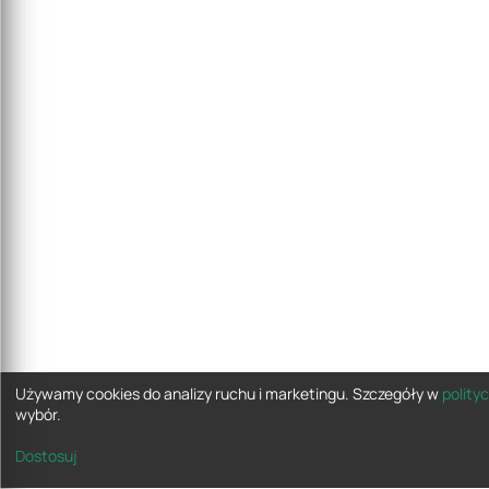
Używamy cookies do analizy ruchu i marketingu. Szczegóły w
polity
wybór.
Dostosuj