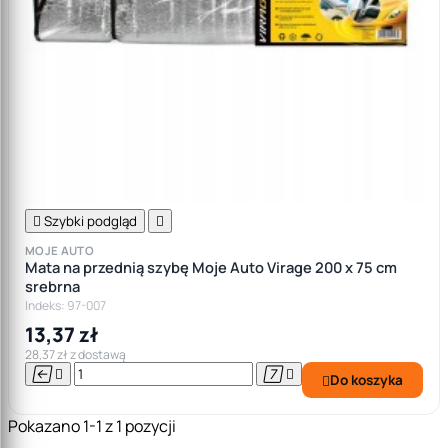

Szybki podgląd

MOJE AUTO
Mata na przednią szybę Moje Auto Virage 200 x 75 cm
srebrna
Indeks: 97-007
13,37 zł
28,37 zł z dostawą




Do koszyka

Pokazano 1-1 z 1 pozycji