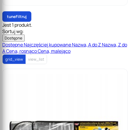
tune
Filtruj
Jest 1 produkt.
Sortuj wg:
Dostępne
Dostępne
Najczęściej kupowane
Nazwa, A do Z
Nazwa, Z do
A
Cena, rosnąco
Cena, malejąco
grid_view
view_list