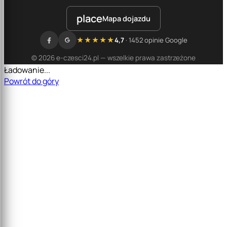
place
Mapa dojazdu
★★★★★
4,7
· 1452 opinie Google
© 2026 e-czesci24.pl — wszelkie prawa zastrzeżone
Ładowanie...
Powrót do góry