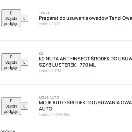

TENZI
Preparat do usuwania owadów Tenzi Ow
Szybki

podgląd
Indeks: AD22
K2

K2 NUTA ANTI-INSECT ŚRODEK DO US
Szybki

SZYB LUSTEREK - 770 ML
podgląd
Indeks: K117M
MOJE AUTO

MOJE AUTO ŚRODEK DO USUWANIA OWA
Szybki

AUTO
podgląd
Indeks: AMT19-054
 pozycji