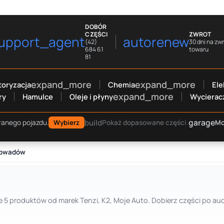
DOBÓR
CZĘŚCI
ZWROT
upport_agent
autorenew
(42)
30 dni na zw
684 61
towaru
81
expand_more
expand_more
oryzacja
Chemia
Ele
expand_more
ry
Hamulce
Oleje i płyny
Wycierac
garage
build
Mo
ranego pojazdu.
Wybierz
Pokaż dopasowane części
 owadów
 5 produktów od marek Tenzi, K2, Moje Auto. Dobierz części po au