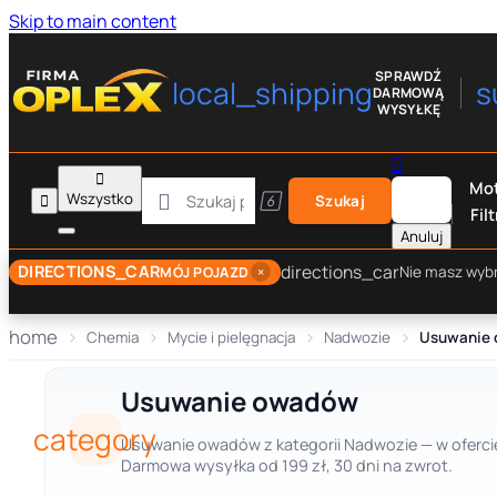
Skip to main content
SPRAWDŹ
local_shipping
s
DARMOWĄ
WYSYŁKĘ


Mot

Wszystko


Szukaj
Filt
Anuluj
directions_car
DIRECTIONS_CAR
×
Nie masz wyb
MÓJ POJAZD
home
Chemia
Mycie i pielęgnacja
Nadwozie
Usuwanie
Usuwanie owadów
category
Usuwanie owadów z kategorii Nadwozie — w ofercie
Darmowa wysyłka od 199 zł, 30 dni na zwrot.