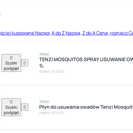
.
ęściej kupowane
Nazwa, A do Z
Nazwa, Z do A
Cena, rosnąco
C
TENZI

TENZI MOSQUITOS SPRAY USUWANIE O
Szybki

1L
podgląd
Indeks: A15/001

TENZI
Płyn do usuwania owadów Tenzi Mosquito
Szybki

podgląd
Indeks: A15/001