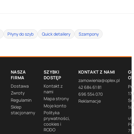
Płyny do szyb
Quick detailery
Szampony
NASZA
SZYBKI
KONTAKT Z NAMI
GO
FIRMA
DOSTĘP
O
zamowienia@oplex.pl
Dostawa
Kontakt z
Pn
42 684 61 81
nami
Zwroty
17
696 554 070
Mapa strony
Regulamin
So
Reklamacje
Moje konto
Sklep
14
stacjonarny
Polityka
ul.
prywatności,
cookies i
Pr
RODO
71