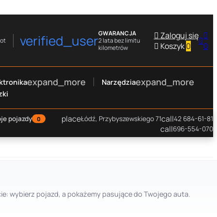
GWARANCJA

Zaloguj się

verified_user

rot
2 lata bez limitu

Koszyk
0
0
kilometrów
expand_more
expand_more
ktronika
Narzędzia
zki
place
call
je pojazdy
Łódź, Przybyszewskiego 71
42 684-61-81
0
call
696-554-070
cie: wybierz pojazd, a pokażemy pasujące do Twojego auta.