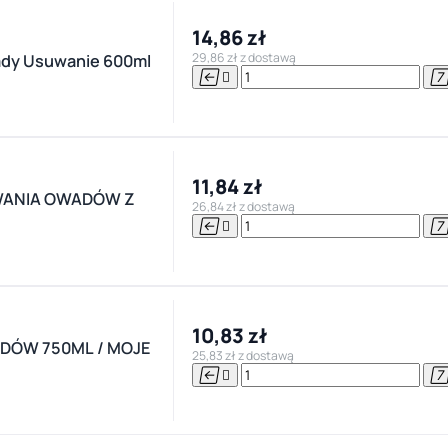
14,86 zł
29,86 zł z dostawą
ady Usuwanie 600ml


11,84 zł
UWANIA OWADÓW Z
26,84 zł z dostawą


10,83 zł
DÓW 750ML / MOJE
25,83 zł z dostawą

