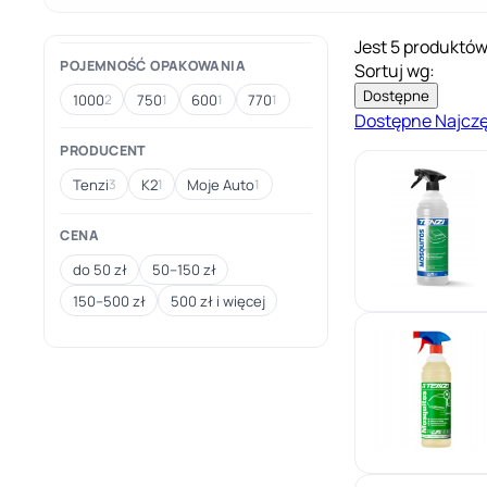
Jest 5 produktów
POJEMNOŚĆ OPAKOWANIA
Sortuj wg:
Dostępne
1000
750
600
770
2
1
1
1
Dostępne
Najcz
PRODUCENT
Tenzi
K2
Moje Auto
3
1
1
CENA
do 50 zł
50–150 zł
150–500 zł
500 zł i więcej