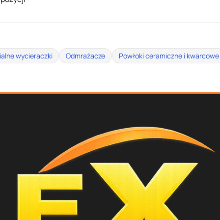
ialne wycieraczki
Odmrażacze
Powłoki ceramiczne i kwarcowe