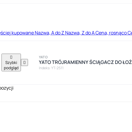
ęściej kupowane
Nazwa, A do Z
Nazwa, Z do A
Cena, rosnąco
C

YATO
YATO TRÓJRAMIENNY ŚCIĄGACZ DO ŁO
Szybki

podgląd
Indeks: YT-2511
pozycji