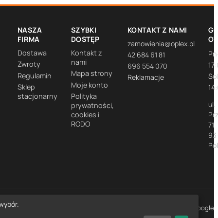
NASZA
SZYBKI
KONTAKT Z NAMI
GO
FIRMA
DOSTĘP
O
zamowienia@oplex.pl
Dostawa
Kontakt z
Pn
42 684 61 81
nami
Zwroty
17
696 554 070
Mapa strony
Regulamin
So
Reklamacje
Moje konto
Sklep
14
stacjonarny
Polityka
ul.
prywatności,
cookies i
Pr
RODO
71
93
Po
wybór.
★★★★★
4,7
· 1452 opinie Google