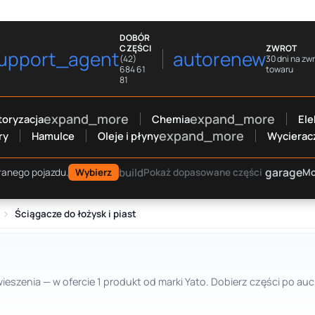
DOBÓR
CZĘŚCI
ZWROT
upport_agent
autorenew
(42)
30 dni na zw
684 61
towaru
81
expand_more
expand_more
oryzacja
Chemia
Ele
expand_more
ry
Hamulce
Oleje i płyny
Wycierac
garage
build
Mo
ranego pojazdu.
Wybierz
Pokaż dopasowane części
Ściągacze do łożysk i piast
wieszenia — w ofercie 1 produkt od marki Yato. Dobierz części po a