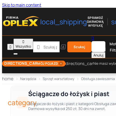
Skip to main content
SPRAWDŹ
local_shipping
s
DARMOWĄ
WYSYŁKĘ


Mot

Wszystko


Szukaj
Filt
Anuluj
directions_car
DIRECTIONS_CAR
×
Nie masz wyb
MÓJ POJAZD
home
Narzędzia
Sprzęt warsztatowy
Obsługa zawieszenia
Ściągacze do łożysk i piast
category
Ściągacze do łożysk i piast z kategorii Obsługa za
Darmowa wysyłka od 250 zł, 30 dni na zwrot.