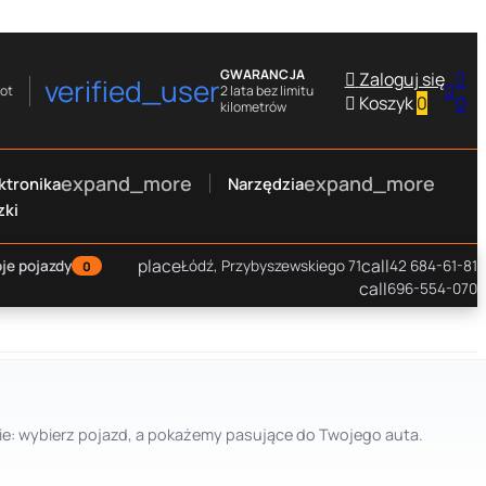
GWARANCJA

Zaloguj się

verified_user

rot
2 lata bez limitu

Koszyk
0
0
kilometrów
expand_more
expand_more
ktronika
Narzędzia
zki
place
call
je pojazdy
Łódź, Przybyszewskiego 71
42 684-61-81
0
call
696-554-070
ucie: wybierz pojazd, a pokażemy pasujące do Twojego auta.