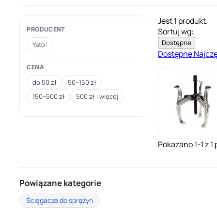
Jest 1 produkt.
PRODUCENT
Sortuj wg:
Dostępne
Yato
1
Dostępne
Najcz
CENA
do 50 zł
50–150 zł
150–500 zł
500 zł i więcej
Pokazano 1-1 z 1 
Powiązane kategorie
Ściągacze do sprężyn