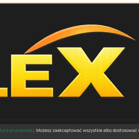
ityce prywatności
. Możesz zaakceptować wszystkie albo dostosować 
© 2026 e-czesci24.pl — wszelkie prawa zastrzeżone