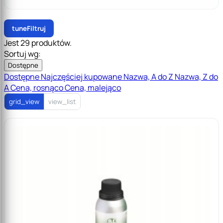
tune
Filtruj
Jest 29 produktów.
Sortuj wg:
Dostępne
Dostępne
Najczęściej kupowane
Nazwa, A do Z
Nazwa, Z do
A
Cena, rosnąco
Cena, malejąco
grid_view
view_list