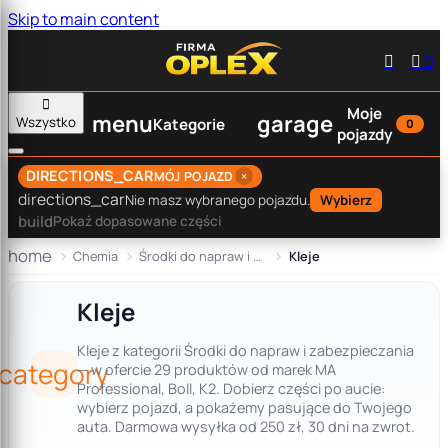
Skip to main content


0

Moje
menu
garage
Wszystko
Kategorie
0
pojazdy
DIRECTIONS_CAR
×
MÓJ POJAZD
directions_car
Nie masz wybranego pojazdu.
Wybierz
build
Pokaż dopasowane części
home
Chemia
Środki do napraw i zabezpieczania
Kleje
Kleje
Kleje z kategorii Środki do napraw i zabezpieczania
category
— w ofercie 29 produktów od marek MA
Professional, Boll, K2. Dobierz części po aucie:
wybierz pojazd, a pokażemy pasujące do Twojego
auta. Darmowa wysyłka od 250 zł, 30 dni na zwrot.