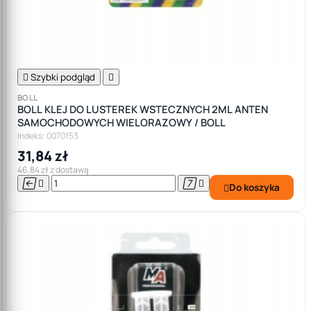

Szybki podgląd

BOLL
BOLL KLEJ DO LUSTEREK WSTECZNYCH 2ML ANTEN
SAMOCHODOWYCH WIELORAZOWY / BOLL
Indeks: 0070153
31,84 zł
46,84 zł z dostawą




Do koszyka
