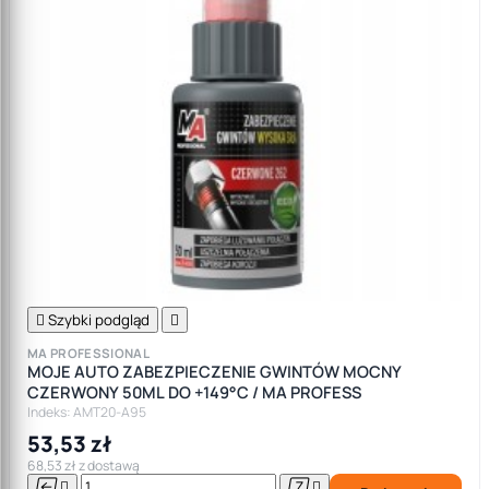

Szybki podgląd

MA PROFESSIONAL
MOJE AUTO ZABEZPIECZENIE GWINTÓW MOCNY
CZERWONY 50ML DO +149°C / MA PROFESS
Indeks: AMT20-A95
53,53 zł
68,53 zł z dostawą



