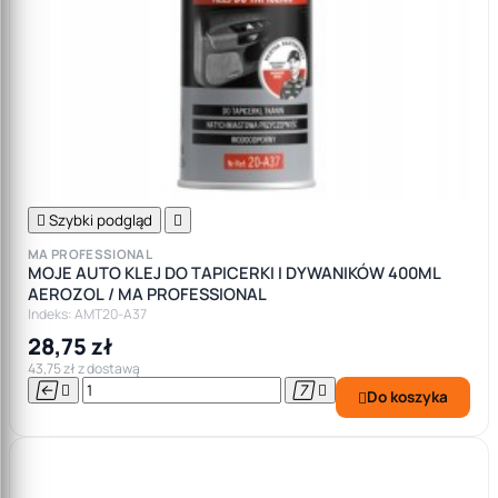

Szybki podgląd

MA PROFESSIONAL
MOJE AUTO KLEJ DO TAPICERKI I DYWANIKÓW 400ML
AEROZOL / MA PROFESSIONAL
Indeks: AMT20-A37
28,75 zł
43,75 zł z dostawą




Do koszyka
