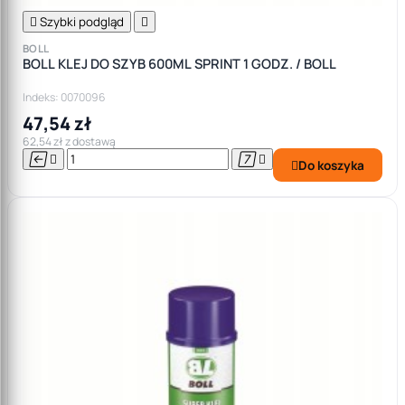

Szybki podgląd

BOLL
BOLL KLEJ DO SZYB 600ML SPRINT 1 GODZ. / BOLL
Indeks: 0070096
47,54 zł
62,54 zł z dostawą




Do koszyka
