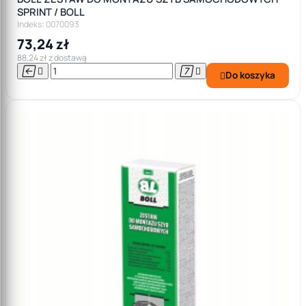
SPRINT / BOLL
Indeks: 0070093
73,24 zł
88,24 zł z dostawą




Do koszyka
