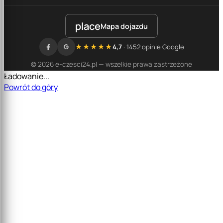
place
Mapa dojazdu
★★★★★
4,7
· 1452 opinie Google
© 2026 e-czesci24.pl — wszelkie prawa zastrzeżone
Ładowanie...
Powrót do góry