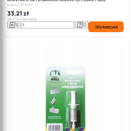
Indeks: 0070051
33,21 zł
48,21 zł z dostawą




Do koszyka
