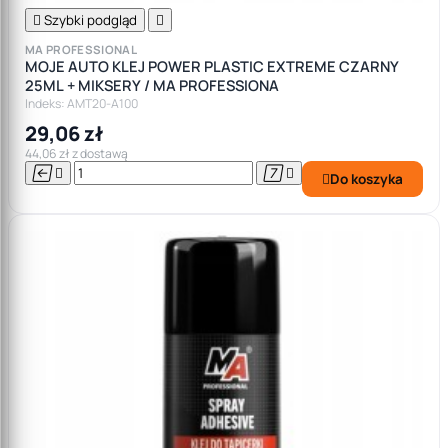

Szybki podgląd

MA PROFESSIONAL
MOJE AUTO KLEJ POWER PLASTIC EXTREME CZARNY
25ML + MIKSERY / MA PROFESSIONA
Indeks: AMT20-A100
29,06 zł
44,06 zł z dostawą




Do koszyka
