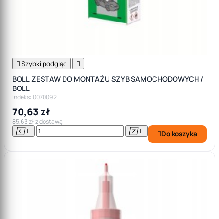

Szybki podgląd

BOLL ZESTAW DO MONTAŻU SZYB SAMOCHODOWYCH /
BOLL
Indeks: 0070092
70,63 zł
85,63 zł z dostawą




Do koszyka
