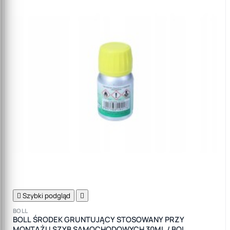

Szybki podgląd

BOLL
BOLL ŚRODEK GRUNTUJĄCY STOSOWANY PRZY
MONTAŻU SZYB SAMOCHODOWYCH 30ML / BOL