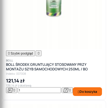

Szybki podgląd

BOLL
BOLL ŚRODEK GRUNTUJĄCY STOSOWANY PRZY
MONTAŻU SZYB SAMOCHODOWYCH 250ML / BO
Indeks: 007008
121,14 zł
136,14 zł z dostawą




Do koszyka
