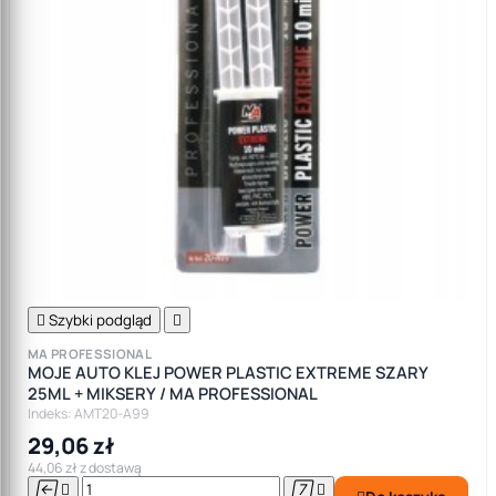

Szybki podgląd

MA PROFESSIONAL
MOJE AUTO KLEJ POWER PLASTIC EXTREME SZARY
25ML + MIKSERY / MA PROFESSIONAL
Indeks: AMT20-A99
29,06 zł
44,06 zł z dostawą



