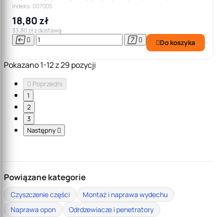
Indeks: 007005
18,80 zł
33,80 zł z dostawą




Do koszyka

Pokazano 1-12 z 29 pozycji

Poprzedni
1
2
3
Następny

Powiązane kategorie
Czyszczenie części
Montaż i naprawa wydechu
Naprawa opon
Odrdzewiacze i penetratory