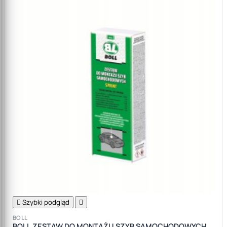

Szybki podgląd

BOLL
BOLL ZESTAW DO MONTAŻU SZYB SAMOCHODOWYCH