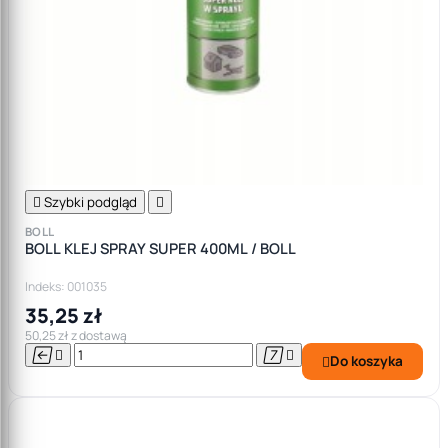

Szybki podgląd

BOLL
BOLL KLEJ SPRAY SUPER 400ML / BOLL
Indeks: 001035
35,25 zł
50,25 zł z dostawą




Do koszyka
