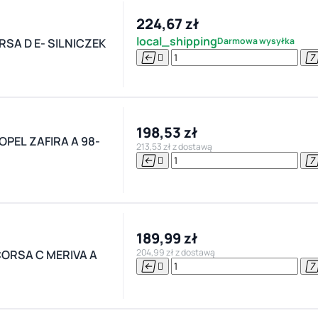
224,67 zł
local_shipping
Darmowa wysyłka
SA D E- SILNICZEK


198,53 zł
PEL ZAFIRA A 98-
213,53 zł z dostawą


189,99 zł
204,99 zł z dostawą
CORSA C MERIVA A

