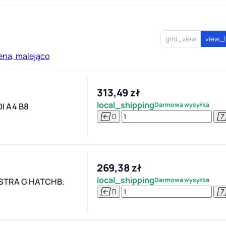
grid_view
view_l
ena, malejąco
313,49 zł
local_shipping
Darmowa wysyłka
I A4 B8


269,38 zł
local_shipping
Darmowa wysyłka
ASTRA G HATCHB.

