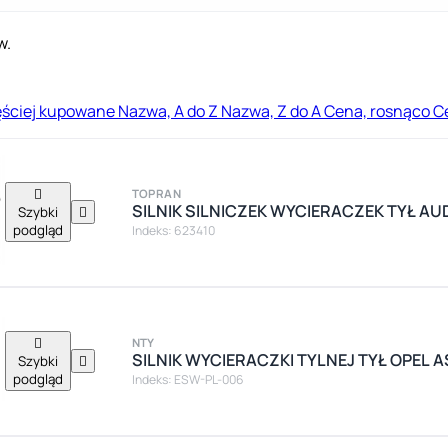
w.
ęściej kupowane
Nazwa, A do Z
Nazwa, Z do A
Cena, rosnąco
C

TOPRAN
SILNIK SILNICZEK WYCIERACZEK TYŁ AUD
Szybki

podgląd
Indeks: 623410

NTY
SILNIK WYCIERACZKI TYLNEJ TYŁ OPEL 
Szybki

podgląd
Indeks: ESW-PL-006