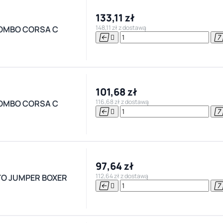
133,11 zł
148,11 zł z dostawą
COMBO CORSA C


101,68 zł
116,68 zł z dostawą
COMBO CORSA C


97,64 zł
112,64 zł z dostawą
TO JUMPER BOXER

