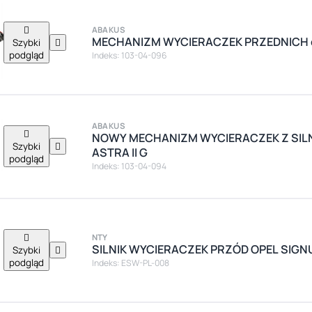

ABAKUS
MECHANIZM WYCIERACZEK PRZEDNICH do 
Szybki

podgląd
Indeks: 103-04-096
ABAKUS

NOWY MECHANIZM WYCIERACZEK Z SILN
Szybki

ASTRA II G
podgląd
Indeks: 103-04-094

NTY
SILNIK WYCIERACZEK PRZÓD OPEL SIGN
Szybki

podgląd
Indeks: ESW-PL-008