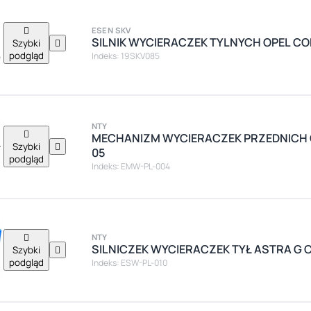

ESEN SKV
SILNIK WYCIERACZEK TYLNYCH OPEL COR
Szybki

podgląd
Indeks: 19SKV085
NTY

MECHANIZM WYCIERACZEK PRZEDNICH O
Szybki

05
podgląd
Indeks: EMW-PL-004

NTY
SILNICZEK WYCIERACZEK TYŁ ASTRA G 
Szybki

podgląd
Indeks: ESW-PL-010