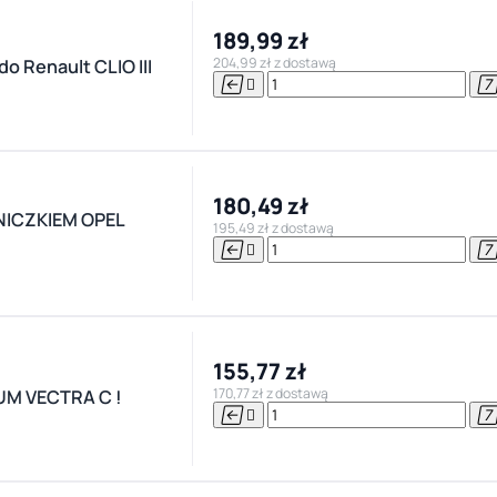
189,99 zł
204,99 zł z dostawą
Renault CLIO III


180,49 zł
ICZKIEM OPEL
195,49 zł z dostawą


155,77 zł
170,77 zł z dostawą
UM VECTRA C !

