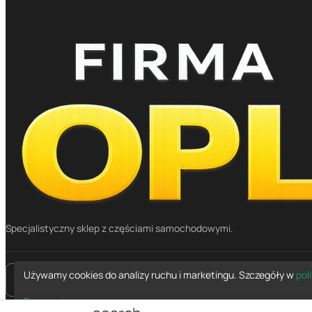
Specjalistyczny sklep z częściami samochodowymi.
Używamy cookies do analizy ruchu i marketingu. Szczegóły w
pol
place
Mapa dojazdu
Dostosuj
Ładowanie...