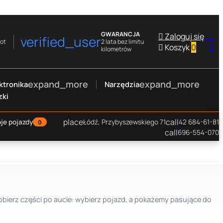
GWARANCJA

Zaloguj się

verified_user

rot
2 lata bez limitu

Koszyk
0
0
kilometrów
expand_more
expand_more
ktronika
Narzędzia
zki
place
call
je pojazdy
Łódź, Przybyszewskiego 71
42 684-61-81
0
call
696-554-070
Dobierz części po aucie: wybierz pojazd, a pokażemy pasujące do