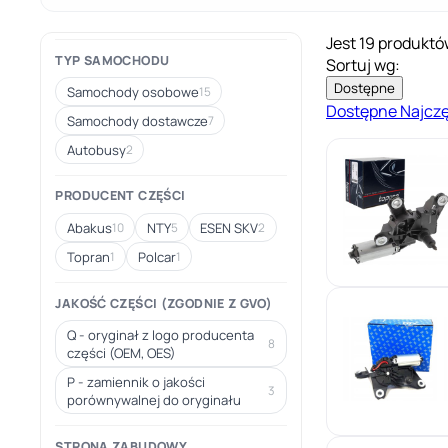
Jest 19 produktó
TYP SAMOCHODU
Sortuj wg:
Dostępne
Samochody osobowe
15
Dostępne
Najcz
Samochody dostawcze
7
Autobusy
2
PRODUCENT CZĘŚCI
Abakus
NTY
ESEN SKV
10
5
2
Topran
Polcar
1
1
JAKOŚĆ CZĘŚCI (ZGODNIE Z GVO)
Q - oryginał z logo producenta
8
części (OEM, OES)
P - zamiennik o jakości
3
porównywalnej do oryginału
STRONA ZABUDOWY