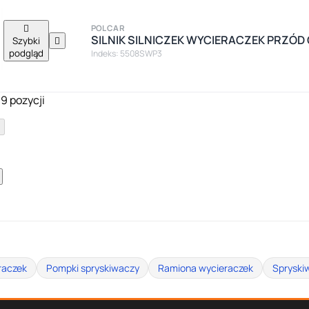

POLCAR
SILNIK SILNICZEK WYCIERACZEK PRZÓD O
Szybki

podgląd
Indeks: 5508SWP3
19 pozycji
raczek
Pompki spryskiwaczy
Ramiona wycieraczek
Spryski