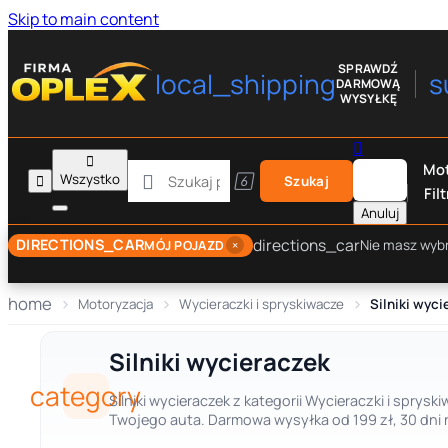
Skip to main content
SPRAWDŹ
local_shipping
s
DARMOWĄ
WYSYŁKĘ


Mot

Wszystko


Szukaj
Filt
Anuluj
directions_car
DIRECTIONS_CAR
×
Nie masz wyb
MÓJ POJAZD
home
Motoryzacja
Wycieraczki i spryskiwacze
Silniki wyci
Silniki wycieraczek
category
Silniki wycieraczek z kategorii Wycieraczki i spry
Twojego auta. Darmowa wysyłka od 199 zł, 30 dni 