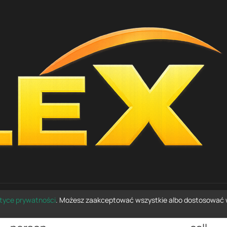
ityce prywatności
. Możesz zaakceptować wszystkie albo dostosować 
© 2026 e-czesci24.pl — wszelkie prawa zastrzeżone