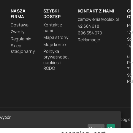
NASZA
SZYBKI
KONTAKT Z NAMI
GO
FIRMA
DOSTĘP
O
zamowienia@oplex.pl
Dostawa
Kontakt z
Pn
42 684 61 81
nami
Zwroty
17
696 554 070
Mapa strony
Regulamin
So
Reklamacje
Moje konto
Sklep
14
stacjonarny
Polityka
ul.
prywatności,
cookies i
Pr
RODO
71
93
Po
wybór.
★★★★★
4,7
· 1452 opinie Google
Odrzuć
Ok