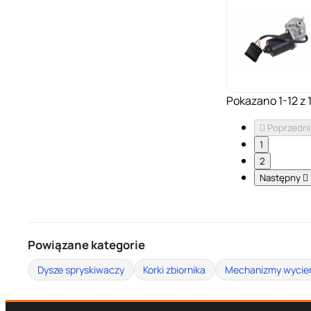
Pokazano 1-12 z 

Poprzedni
1
2
Następny

Powiązane kategorie
Dysze spryskiwaczy
Korki zbiornika
Mechanizmy wycie