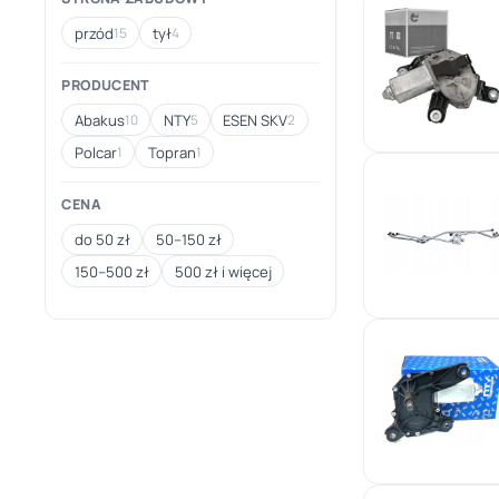
przód
tył
15
4
PRODUCENT
Abakus
NTY
ESEN SKV
10
5
2
Polcar
Topran
1
1
CENA
do 50 zł
50–150 zł
150–500 zł
500 zł i więcej