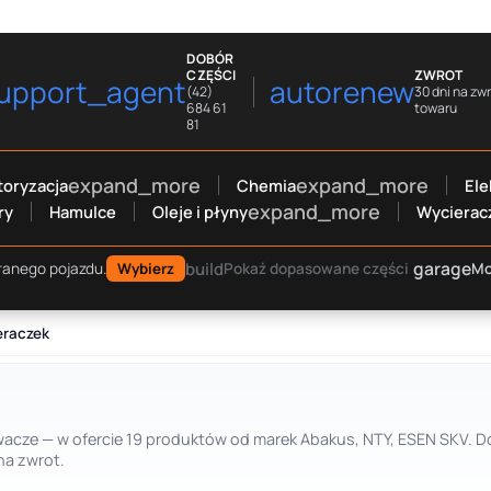
DOBÓR
CZĘŚCI
ZWROT
upport_agent
autorenew
(42)
30 dni na zw
684 61
towaru
81
expand_more
expand_more
oryzacja
Chemia
Ele
expand_more
ry
Hamulce
Oleje i płyny
Wycierac
garage
build
Mo
ranego pojazdu.
Wybierz
Pokaż dopasowane części
eraczek
skiwacze — w ofercie 19 produktów od marek Abakus, NTY, ESEN SKV. 
na zwrot.