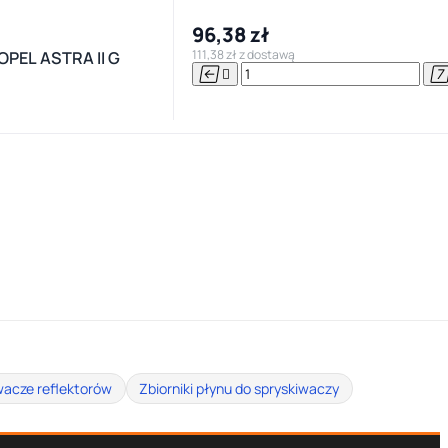
96,38 zł
111,38 zł z dostawą
PEL ASTRA II G


wacze reflektorów
Zbiorniki płynu do spryskiwaczy