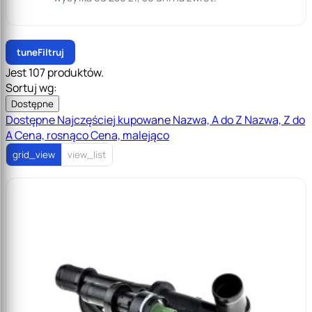
tune
Filtruj
Jest 107 produktów.
Sortuj wg:
Dostępne
Dostępne
Najczęściej kupowane
Nazwa, A do Z
Nazwa, Z do
A
Cena, rosnąco
Cena, malejąco
grid_view
view_list