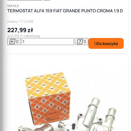
MAHLE
TERMOSTAT ALFA 159 FIAT GRANDE PUNTO CROMA 1.9 D
Indeks: TI 143 88
227,99 zł
242,99 zł z dostawą




Do koszyka
