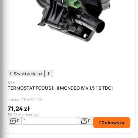

Szybki podgląd

NTY
TERMOSTAT FOCUS II III MONDEO IV V 1.5 1.6 TDCI
Indeks: CTM-CT-001
71,24 zł
86,24 zł z dostawą




Do koszyka
