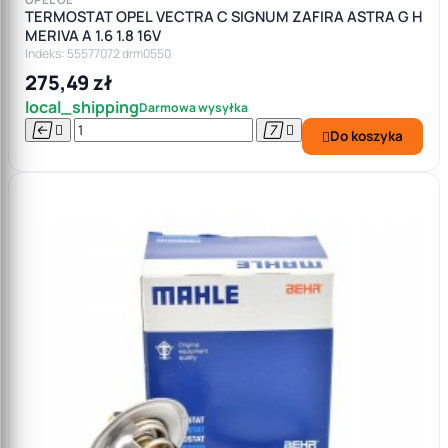
TERMOSTAT OPEL VECTRA C SIGNUM ZAFIRA ASTRA G H
MERIVA A 1.6 1.8 16V
Indeks: 55577072 drm0550
275,49 zł
local_shipping
Darmowa wysyłka




Do koszyka
