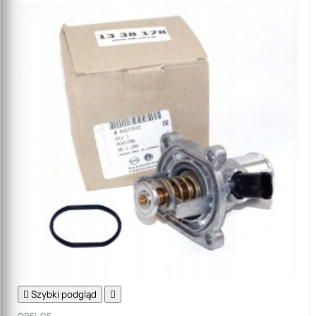

Szybki podgląd

OPEL OE