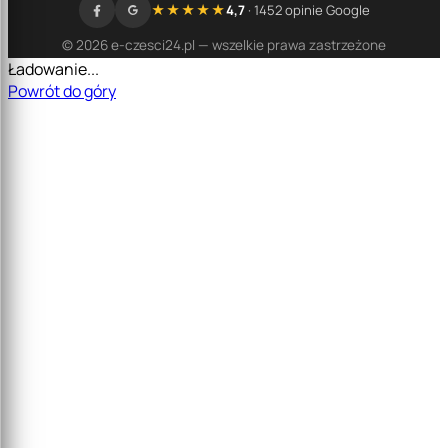
★★★★★
4,7
· 1452 opinie Google
© 2026 e-czesci24.pl — wszelkie prawa zastrzeżone
Ładowanie...
Powrót do góry