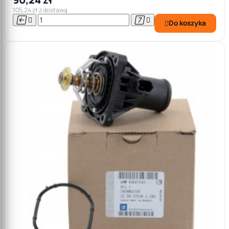
105,24 zł z dostawą




Do koszyka
