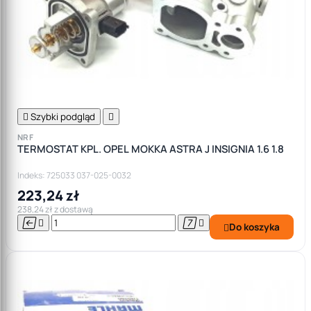

Szybki podgląd

NRF
TERMOSTAT KPL. OPEL MOKKA ASTRA J INSIGNIA 1.6 1.8
Indeks: 725033 037-025-0032
223,24 zł
238,24 zł z dostawą




Do koszyka
