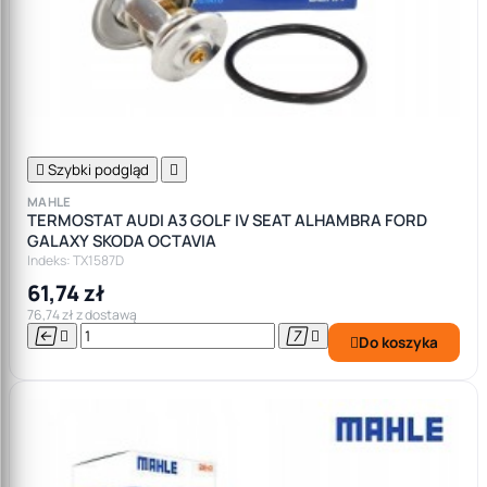

Szybki podgląd

MAHLE
TERMOSTAT AUDI A3 GOLF IV SEAT ALHAMBRA FORD
GALAXY SKODA OCTAVIA
Indeks: TX1587D
61,74 zł
76,74 zł z dostawą




Do koszyka
