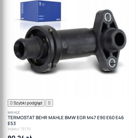

Szybki podgląd

MAHLE
TERMOSTAT BEHR MAHLE BMW EGR M47 E90 E60 E46
E53
Indeks: TE170
90,24 zł