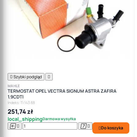

Szybki podgląd

MAHLE
TERMOSTAT OPEL VECTRA SIGNUM ASTRA ZAFIRA
1.9CDTI
Indeks: TI 143 88
251,74 zł
local_shipping
Darmowa wysyłka




Do koszyka
