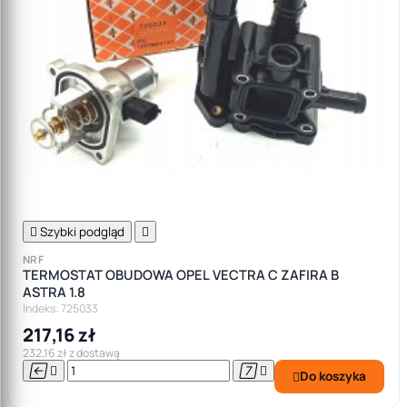

Szybki podgląd

NRF
TERMOSTAT OBUDOWA OPEL VECTRA C ZAFIRA B
ASTRA 1.8
Indeks: 725033
217,16 zł
232,16 zł z dostawą




Do koszyka
