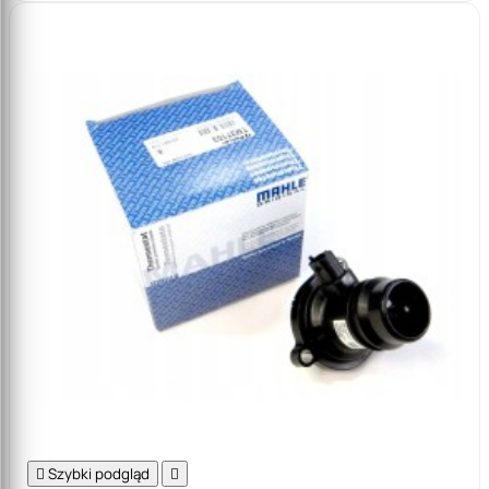

Szybki podgląd
