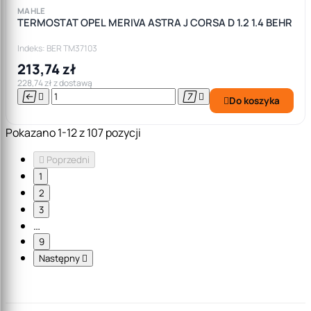
MAHLE
TERMOSTAT OPEL MERIVA ASTRA J CORSA D 1.2 1.4 BEHR
Indeks: BER TM37103
213,74 zł
228,74 zł z dostawą




Do koszyka

Pokazano 1-12 z 107 pozycji

Poprzedni
1
2
3
…
9
Następny
