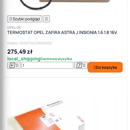

Szybki podgląd

OPEL OE
TERMOSTAT OPEL ZAFIRA ASTRA J INSIGNIA 1.6 1.8 16V
Indeks: 55587349 DRM0550
275,49 zł
local_shipping
Darmowa wysyłka




Do koszyka
