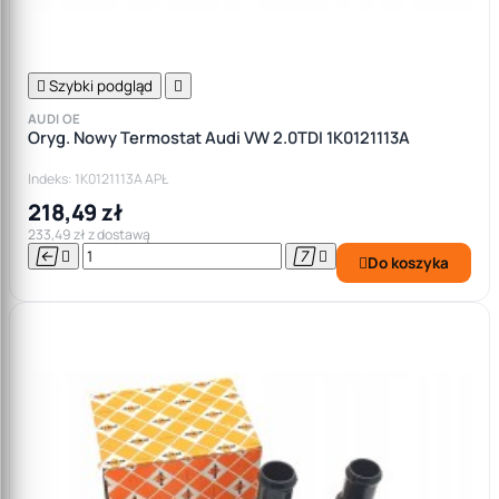

Szybki podgląd

AUDI OE
Oryg. Nowy Termostat Audi VW 2.0TDI 1K0121113A
Indeks: 1K0121113A APŁ
218,49 zł
233,49 zł z dostawą




Do koszyka
