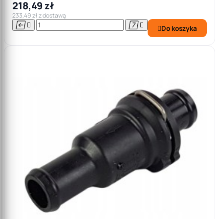
218,49 zł
233,49 zł z dostawą




Do koszyka
