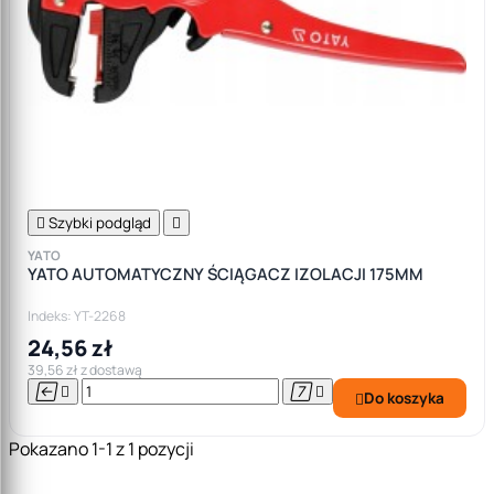

Szybki podgląd

YATO
YATO AUTOMATYCZNY ŚCIĄGACZ IZOLACJI 175MM
Indeks: YT-2268
24,56 zł
39,56 zł z dostawą




Do koszyka

Pokazano 1-1 z 1 pozycji