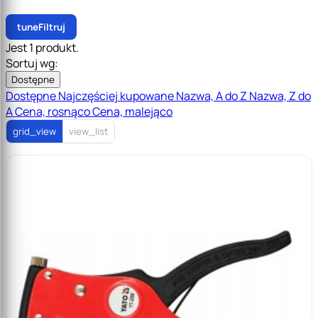
tune
Filtruj
Jest 1 produkt.
Sortuj wg:
Dostępne
Dostępne
Najczęściej kupowane
Nazwa, A do Z
Nazwa, Z do
A
Cena, rosnąco
Cena, malejąco
grid_view
view_list