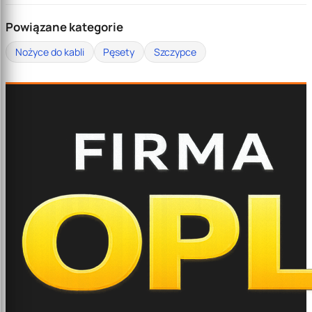
Powiązane kategorie
Nożyce do kabli
Pęsety
Szczypce