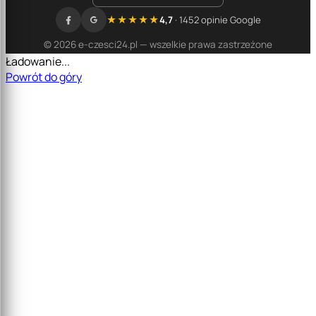
★★★★★
4,7
· 1452 opinie Google
© 2026 e-czesci24.pl — wszelkie prawa zastrzeżone
Ładowanie...
Powrót do góry