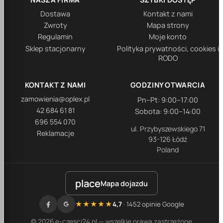
Dostawa
Kontakt z nami
Zwroty
Mapa strony
Regulamin
Moje konto
Sklep stacjonarny
Polityka prywatności, cookies i
RODO
KONTAKT Z NAMI
GODZINY OTWARCIA
zamowienia@oplex.pl
Pn–Pt: 9:00–17:00
42 684 61 81
Sobota: 9:00–14:00
696 554 070
ul. Przybyszewskiego 71
Reklamacje
93-126 Łódź
Poland
place
Mapa dojazdu
★★★★★
4,7
· 1452 opinie Google
© 2026 e-czesci24.pl — wszelkie prawa zastrzeżone