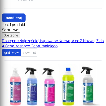
tune
Filtruj
Jest 1 produkt.
Sortuj wg:
Dostępne
Dostępne
Najczęściej kupowane
Nazwa, A do Z
Nazwa, Z do
A
Cena, rosnąco
Cena, malejąco
grid_view
view_list