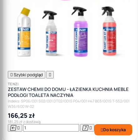

Szybki podgląd

TENZI
ZESTAW CHEMII DO DOMU - ŁAZIENKA KUCHNIA MEBLE
PODŁOGI TOALETA NACZYNIA
Indeks: SP06/001 S02/001 DT02/001S P04/001 H47 B03/001S T-552/001
W36/600 W-02
166,25 zł
181,25 zł z dostawą




Do koszyka
