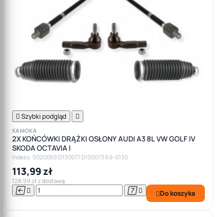

Szybki podgląd

KAMOKA
2X KOŃCÓWKI DRĄŻKI OSŁONY AUDI A3 8L VW GOLF IV
SKODA OCTAVIA I
Indeks: 9020059 D130077 D130073 69-0130
113,99 zł
128,99 zł z dostawą




Do koszyka
