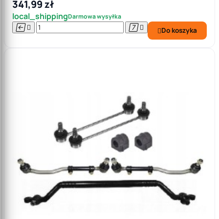
341,99 zł
local_shipping
Darmowa wysyłka




Do koszyka
