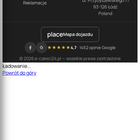
ul. Przybyszewskiego 71
Reklamacje
93-126 Łódź
Poland
place
Mapa dojazdu
★★★★★
4,7
· 1452 opinie Google
© 2026 e-czesci24.pl — wszelkie prawa zastrzeżone
Ładowanie...
Powrót do góry