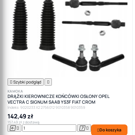

Szybki podgląd

KAMOKA
DRĄŻKI KIEROWNICZE KOŃCÓWKI OSŁONY OPEL
VECTRA C SIGNUM SAAB YS3F FIAT CROM
Indeks: 9020233 X2 2756012 9010358 9010359
142,49 zł
157,49 zł z dostawą




Do koszyka
