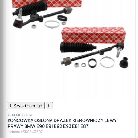

Szybki podgląd

FEBI BILSTEIN
KOŃCÓWKA OSŁONA DRĄŻEK KIEROWNICZY LEWY
PRAWY BMW E90 E91 E92 E93 E81 E87
Indeks: 43508 43507