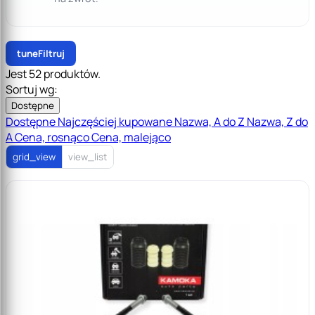
tune
Filtruj
Jest 52 produktów.
Sortuj wg:
Dostępne
Dostępne
Najczęściej kupowane
Nazwa, A do Z
Nazwa, Z do
A
Cena, rosnąco
Cena, malejąco
grid_view
view_list