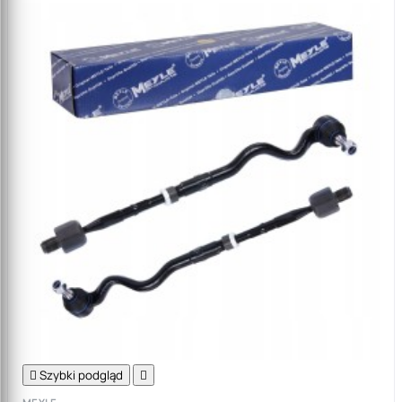

Szybki podgląd
