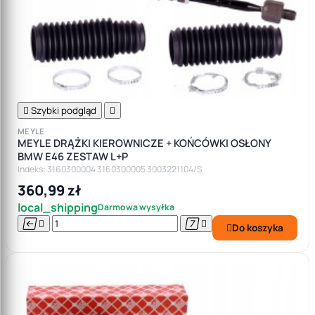

Szybki podgląd

MEYLE
MEYLE DRĄŻKI KIEROWNICZE + KOŃCÓWKI OSŁONY
BMW E46 ZESTAW L+P
Indeks: 3160300004 3160300005 3003221104/S
360,99 zł
local_shipping
Darmowa wysyłka




Do koszyka
