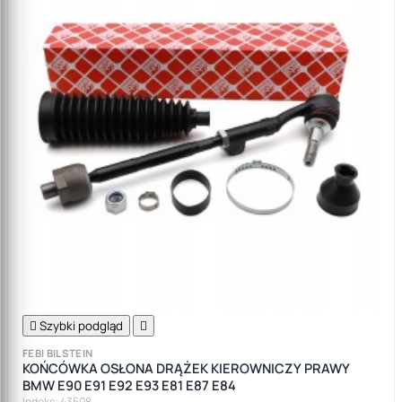

Szybki podgląd

FEBI BILSTEIN
KOŃCÓWKA OSŁONA DRĄŻEK KIEROWNICZY PRAWY
BMW E90 E91 E92 E93 E81 E87 E84
Indeks: 43508