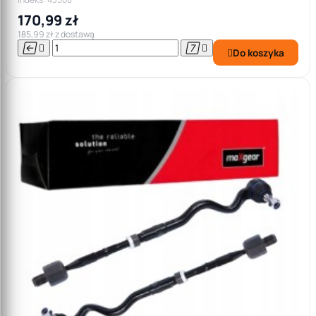
170,99 zł
185,99 zł z dostawą




Do koszyka
