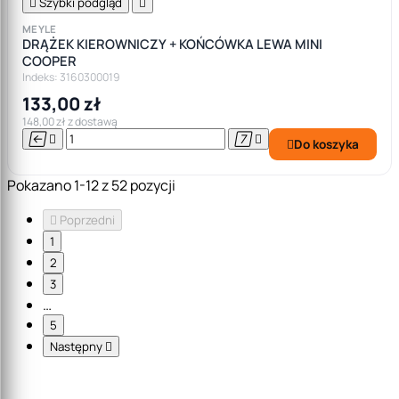

Szybki podgląd

MEYLE
DRĄŻEK KIEROWNICZY + KOŃCÓWKA LEWA MINI
COOPER
Indeks: 3160300019
133,00 zł
148,00 zł z dostawą




Do koszyka

Pokazano 1-12 z 52 pozycji

Poprzedni
1
2
3
…
5
Następny
