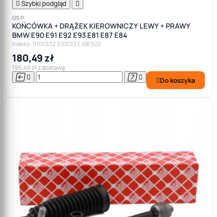

Szybki podgląd

GSP
KOŃCÓWKA + DRĄŻEK KIEROWNICZY LEWY + PRAWY
BMW E90 E91 E92 E93 E81 E87 E84
Indeks: S100332 S100333 JBE322
180,49 zł
195,49 zł z dostawą




Do koszyka
