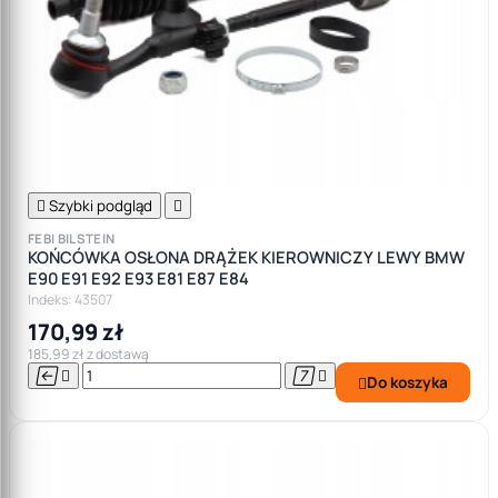

Szybki podgląd

FEBI BILSTEIN
KOŃCÓWKA OSŁONA DRĄŻEK KIEROWNICZY LEWY BMW
E90 E91 E92 E93 E81 E87 E84
Indeks: 43507
170,99 zł
185,99 zł z dostawą




Do koszyka
