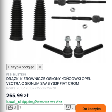

Szybki podgląd

FEBI BILSTEIN
DRĄŻKI KIEROWNICZE OSŁONY KOŃCÓWKI OPEL
VECTRA C SIGNUM SAAB YS3F FIAT CROM
Indeks: 26153 26152 2756012 29238
265,99 zł
local_shipping
Darmowa wysyłka




Do koszyka
