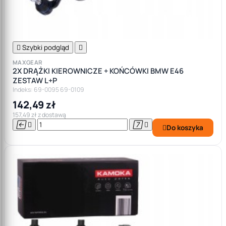

Szybki podgląd

MAXGEAR
2X DRĄŻKI KIEROWNICZE + KOŃCÓWKI BMW E46
ZESTAW L+P
Indeks: 69-0095 69-0109
142,49 zł
157,49 zł z dostawą




Do koszyka
