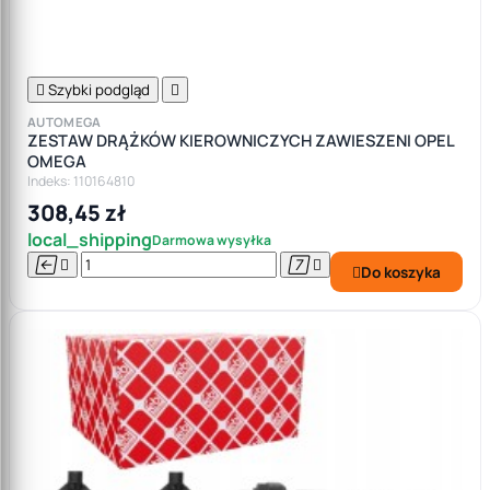

Szybki podgląd

AUTOMEGA
ZESTAW DRĄŻKÓW KIEROWNICZYCH ZAWIESZENI OPEL
OMEGA
Indeks: 110164810
308,45 zł
local_shipping
Darmowa wysyłka




Do koszyka
