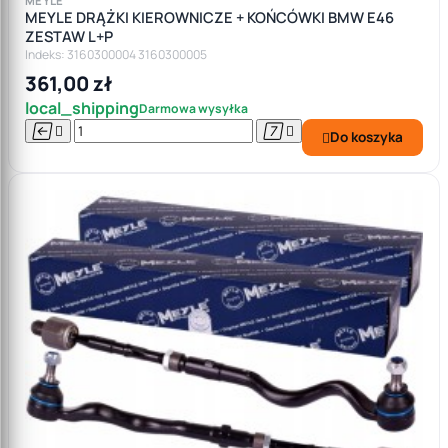
MEYLE
MEYLE DRĄŻKI KIEROWNICZE + KOŃCÓWKI BMW E46
ZESTAW L+P
Indeks: 3160300004 3160300005
361,00 zł
local_shipping
Darmowa wysyłka




Do koszyka
