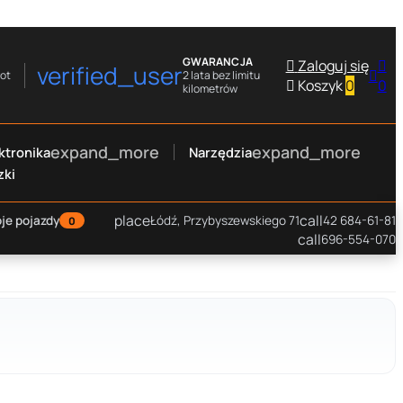
GWARANCJA

Zaloguj się

verified_user

rot
2 lata bez limitu

Koszyk
0
0
kilometrów
expand_more
expand_more
ktronika
Narzędzia
zki
place
call
je pojazdy
Łódź, Przybyszewskiego 71
42 684-61-81
0
call
696-554-070