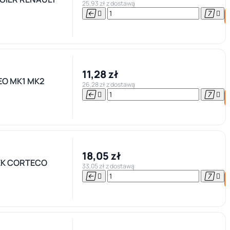
25,93 zł z dostawą




11,28 zł
EO MK1 MK2
26,28 zł z dostawą




18,05 zł
SEK CORTECO
33,05 zł z dostawą



