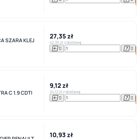
27,35 zł
A SZARA KLEJ
42,35 zł z dostawą




9,12 zł
24,12 zł z dostawą
A C 1.9 CDTI




10,93 zł
IGIER RENAULT