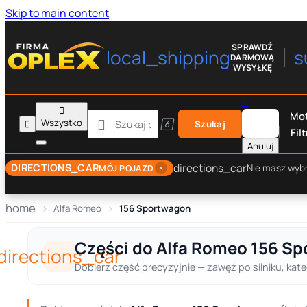
Skip to main content
SPRAWDŹ
local_shipping
s
DARMOWĄ
WYSYŁKĘ


Mot

Wszystko


Szukaj
Filt
Anuluj
directions_car
DIRECTIONS_CAR
×
Nie masz wyb
MÓJ POJAZD
home
Alfa Romeo
156 Sportwagon
Części do Alfa Romeo 156 S
directions_car
Dobierz część precyzyjnie — zawęź po silniku, kate