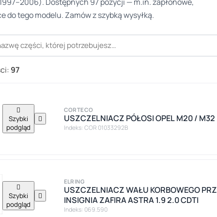
 1997–2006). Dostępnych 97 pozycji — m.in. zapłonowe,
ce do tego modelu. Zamów z szybką wysyłką.
ci:
97

CORTECO
USZCZELNIACZ PÓŁOSI OPEL M20 / M32 / 
Szybki

podgląd
Indeks: COR 01033292B
ELRING

USZCZELNIACZ WAŁU KORBOWEGO PRZ
Szybki

INSIGNIA ZAFIRA ASTRA 1.9 2.0 CDTI
podgląd
Indeks: 069.590