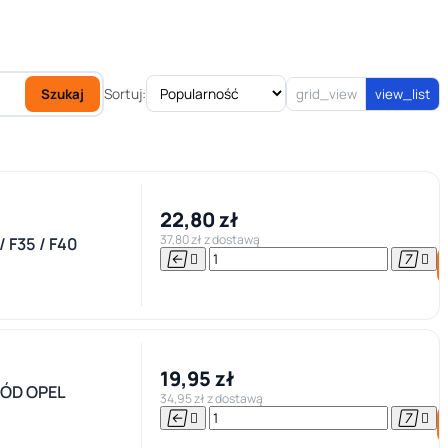
Sortuj:
Szukaj
grid_view
view_list
22,80 zł
37,80 zł z dostawą
F35 / F40




19,95 zł
ÓD OPEL
34,95 zł z dostawą



