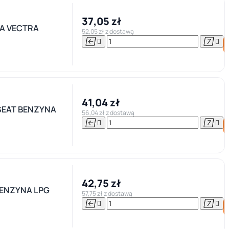
37,05 zł
A VECTRA
52,05 zł z dostawą




41,04 zł
SEAT BENZYNA
56,04 zł z dostawą




42,75 zł
BENZYNA LPG
57,75 zł z dostawą



