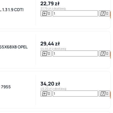
22,79 zł
37,79 zł z dostawą
1.3 1.9 CDTI




29,44 zł
55X68X8 OPEL
44,44 zł z dostawą




34,20 zł
 7955
49,20 zł z dostawą



