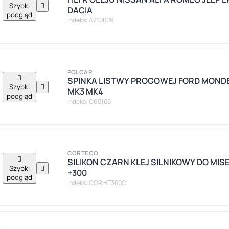
Szybki

DACIA
podgląd
Indeks: A210009
POLCAR

SPINKA LISTWY PROGOWEJ FORD MOND
Szybki

MK3 MK4
podgląd
Indeks: C60106
CORTECO

SILIKON CZARN KLEJ SILNIKOWY DO MI
Szybki

+300
podgląd
Indeks: COR HT300C