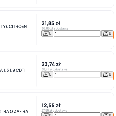
21,85 zł
TYŁ CITROEN
36,85 zł z dostawą




23,74 zł
38,74 zł z dostawą
1.3 1.9 CDTI




12,55 zł
27,55 zł z dostawą
STRA G ZAFIRA



