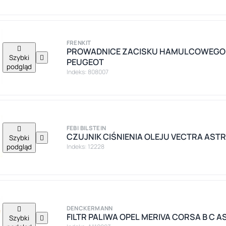
FRENKIT

PROWADNICE ZACISKU HAMULCOWEGO 
Szybki

PEUGEOT
podgląd
Indeks: 808007

FEBI BILSTEIN
CZUJNIK CIŚNIENIA OLEJU VECTRA ASTRA 
Szybki

podgląd
Indeks: 12228

DENCKERMANN
FILTR PALIWA OPEL MERIVA CORSA B C A
Szybki
