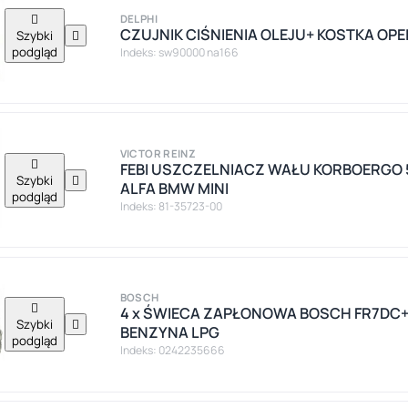

DELPHI
CZUJNIK CIŚNIENIA OLEJU+ KOSTKA OPEL 
Szybki

podgląd
Indeks: sw90000 na166
VICTOR REINZ

FEBI USZCZELNIACZ WAŁU KORBOERGO 
Szybki

ALFA BMW MINI
podgląd
Indeks: 81-35723-00
BOSCH

4 x ŚWIECA ZAPŁONOWA BOSCH FR7DC+
Szybki

BENZYNA LPG
podgląd
Indeks: 0242235666