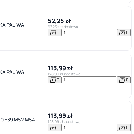
52,25 zł
KA PALIWA
67,25 zł z dostawą




113,99 zł
KA PALIWA
128,99 zł z dostawą




113,99 zł
0 E39 M52 M54
128,99 zł z dostawą



