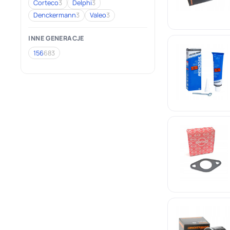
Corteco
3
Delphi
3
Denckermann
3
Valeo
3
INNE GENERACJE
156
683