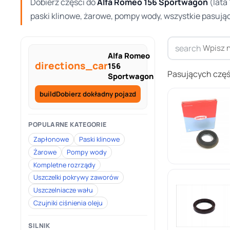
Dobierz części do
Alfa Romeo 156 Sportwagon
(lata
paski klinowe, żarowe, pompy wody, wszystkie pasują
search
Alfa Romeo
directions_car
156
Pasujących częś
Sportwagon
build
Dobierz dokładny pojazd
POPULARNE KATEGORIE
Zapłonowe
Paski klinowe
Żarowe
Pompy wody
Kompletne rozrządy
Uszczelki pokrywy zaworów
Uszczelniacze wału
Czujniki ciśnienia oleju
SILNIK