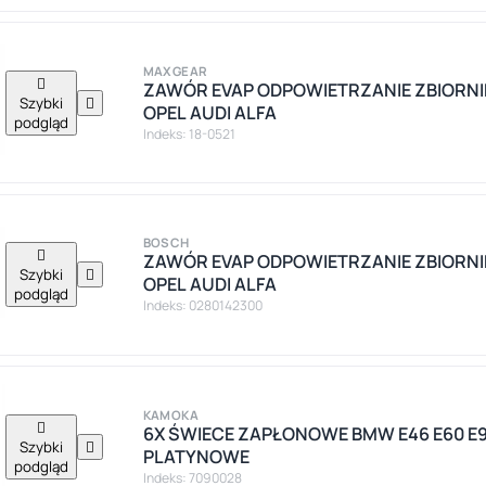
MAXGEAR

ZAWÓR EVAP ODPOWIETRZANIE ZBIORNI
Szybki

OPEL AUDI ALFA
podgląd
Indeks: 18-0521
BOSCH

ZAWÓR EVAP ODPOWIETRZANIE ZBIORNI
Szybki

OPEL AUDI ALFA
podgląd
Indeks: 0280142300
KAMOKA

6X ŚWIECE ZAPŁONOWE BMW E46 E60 E9
Szybki

PLATYNOWE
podgląd
Indeks: 7090028