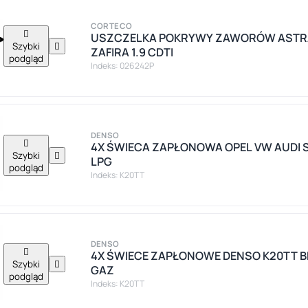
CORTECO

USZCZELKA POKRYWY ZAWORÓW ASTR
Szybki

ZAFIRA 1.9 CDTI
podgląd
Indeks: 026242P
DENSO

4X ŚWIECA ZAPŁONOWA OPEL VW AUDI 
Szybki

LPG
podgląd
Indeks: K20TT
DENSO

4X ŚWIECE ZAPŁONOWE DENSO K20TT 
Szybki

GAZ
podgląd
Indeks: K20TT