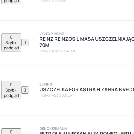
podgląd
Indeks: A110003
VICTOR REINZ

REINZ REINZOSIL MASA USZCZELNIAJĄC
Szybki

70M
podgląd
Indeks: RNZ 703141410

ELRING
USZCZELKA EGR ASTRA H ZAFIRA B VECTR
Szybki

podgląd
Indeks: 453.900 ELR
DENCKERMANN

FILTR OLEJU NISSAN ALFA ROMEO JEEP L