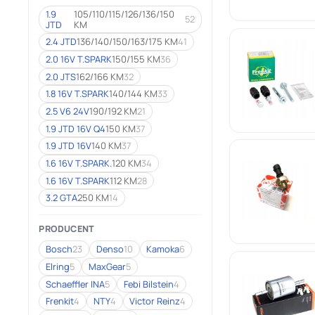
1.9
105/110/115/126/136/150
52
JTD
KM
2.4 JTD
136/140/150/163/175 KM
41
2.0 16V T.SPARK
150/155 KM
36
2.0 JTS
162/166 KM
32
1.8 16V T.SPARK
140/144 KM
33
2.5 V6 24V
190/192 KM
21
1.9 JTD 16V Q4
150 KM
37
1.9 JTD 16V
140 KM
37
1.6 16V T.SPARK.
120 KM
34
1.6 16V T.SPARK
112 KM
28
3.2 GTA
250 KM
14
PRODUCENT
Bosch
23
Denso
10
Kamoka
6
Elring
5
MaxGear
5
Schaeffler INA
5
Febi Bilstein
4
Frenkit
4
NTY
4
Victor Reinz
4