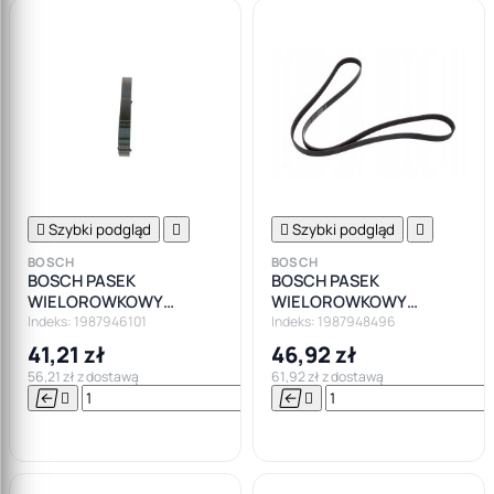

Szybki podgląd


Szybki podgląd

BOSCH
BOSCH
BOSCH PASEK
BOSCH PASEK
WIELOROWKOWY
WIELOROWKOWY
7PK1076
6PK1740
Indeks: 1987946101
Indeks: 1987948496
41,21 zł
46,92 zł
56,21 zł z dostawą
61,92 zł z dostawą






Do

koszyka