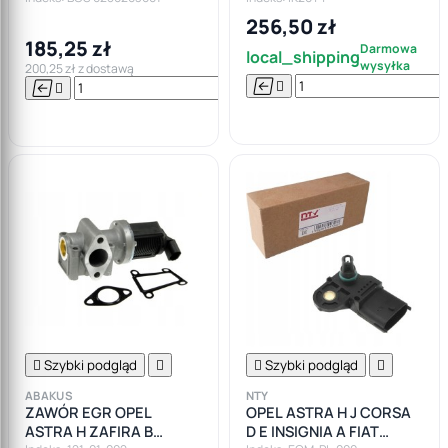
256,50 zł
185,25 zł
Darmowa
local_shipping
wysyłka
200,25 zł z dostawą






Do

koszyka

Szybki podgląd


Szybki podgląd

ABAKUS
NTY
ZAWÓR EGR OPEL
OPEL ASTRA H J CORSA
ASTRA H ZAFIRA B
D E INSIGNIA A FIAT