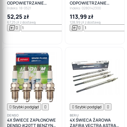
ODPOWIETRZANIE
ODPOWIETRZANIE
ZBIORNIKA PALIWA OPEL
ZBIORNIKA PALIWA OPEL
Indeks: 18-0521
Indeks: 0280142300
AUDI ALFA
AUDI ALFA
52,25 zł
113,99 zł
67,25 zł z dostawą
128,99 zł z dostawą






Do

koszyka

Szybki podgląd


Szybki podgląd

DENSO
BERU
4X ŚWIECE ZAPŁONOWE
4X ŚWIECA ŻAROWA
DENSO iK20TT BENZYNA
ZAFIRA VECTRA ASTRA