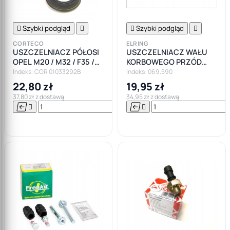

Szybki podgląd


Szybki podgląd

CORTECO
ELRING
USZCZELNIACZ PÓŁOSI
USZCZELNIACZ WAŁU
OPEL M20 / M32 / F35 /
KORBOWEGO PRZÓD
F40
OPEL INSIGNIA ZAFIRA
Indeks: COR 01033292B
Indeks: 069.590
ASTRA 1.9 2.0 CDTI
22,80 zł
19,95 zł
37,80 zł z dostawą
34,95 zł z dostawą






Do

koszyka