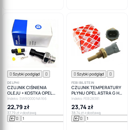

Szybki podgląd


Szybki podgląd

DELPHI
FEBI BILSTEIN
CZUJNIK CIŚNIENIA
CZUJNIK TEMPERATURY
OLEJU + KOSTKA OPEL
PŁYNU OPEL ASTRA G H
2.0 CDTI
CORSA C D
Indeks: SW90000 NA166
Indeks: FEB 28381
22,79 zł
23,74 zł
37,79 zł z dostawą
38,74 zł z dostawą






Do

koszyka