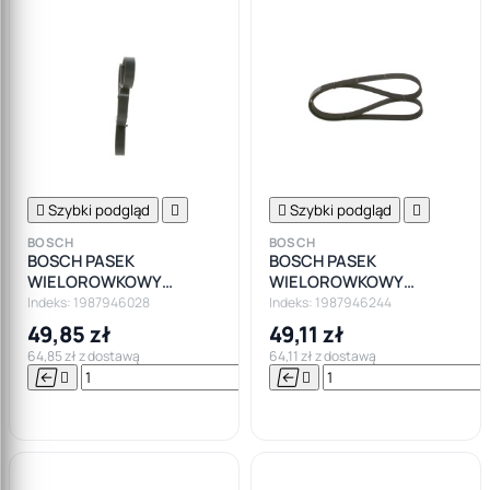

Szybki podgląd


Szybki podgląd

BOSCH
BOSCH
BOSCH PASEK
BOSCH PASEK
WIELOROWKOWY
WIELOROWKOWY
6PK1990
6PK1960
Indeks: 1987946028
Indeks: 1987946244
49,85 zł
49,11 zł
64,85 zł z dostawą
64,11 zł z dostawą






Do

koszyka