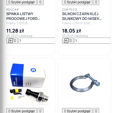

Szybki podgląd


Szybki podgląd

POLCAR
CORTECO
SPINKA LISTWY
SILIKON CZARN KLEJ
PROGOWEJ FORD
SILNIKOWY DO MISEK
MONDEO MK1 MK2 MK3
CORTECO +300
Indeks: C60106
Indeks: COR HT300C
MK4
11,28 zł
18,05 zł
26,28 zł z dostawą
33,05 zł z dostawą






Do

koszyka

Szybki podgląd


Szybki podgląd
