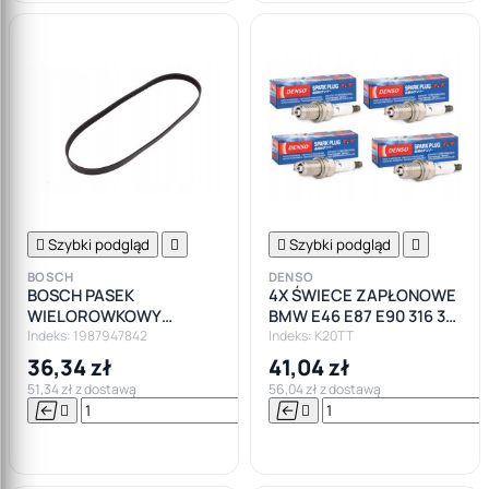

Szybki podgląd


Szybki podgląd

BOSCH
DENSO
BOSCH PASEK
4X ŚWIECE ZAPŁONOWE
WIELOROWKOWY
BMW E46 E87 E90 316 318
6PK1080
320
Indeks: 1987947842
Indeks: K20TT
36,34 zł
41,04 zł
51,34 zł z dostawą
56,04 zł z dostawą






Do

koszyka