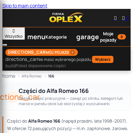
Skip to main content


0

Moje
menu
garage
Wszystko
Kategorie
0
pojazdy
DIRECTIONS_CAR
×
MÓJ POJAZD
directions_car
Nie masz wybranego pojazdu.
Wybierz
build
Pokaż dopasowane części
home
Alfa Romeo
166
Części do Alfa Romeo 166
ections_car
Dobierz część precyzyjnie — zawęź po silniku, kategorii lub
marce w panelu obok lub skorzystaj z wyszukiwarki.
Części do
Alfa Romeo 166
(napęd przedni, lata 1998–2007).
W ofercie 72 pasujących pozycji — m.in. zapłonowe, żarowe,