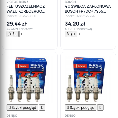
VICTOR REINZ
BOSCH
FEBI USZCZELNIACZ
4 x ŚWIECA ZAPŁONOWA
WAŁU KORBOERGO
BOSCH FR7DC+ 7955
55X68X8 OPEL ALFA
BENZYNA LPG
Indeks: 81-35723-00
Indeks: 0242235666
BMW MINI
29,44 zł
34,20 zł
44,44 zł z dostawą
49,20 zł z dostawą






Do

koszyka

Szybki podgląd


Szybki podgląd

DENSO
DENSO