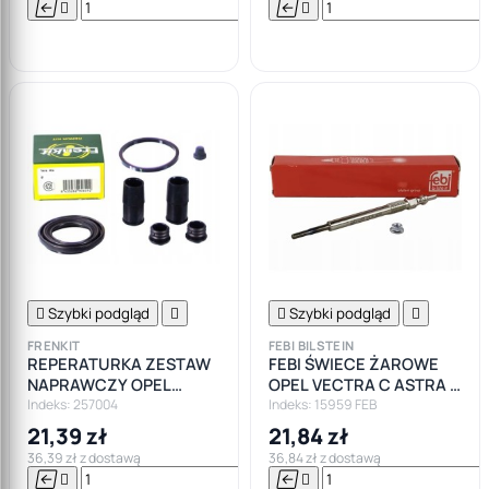






Do

koszyka

Szybki podgląd


Szybki podgląd

FRENKIT
FEBI BILSTEIN
REPERATURKA ZESTAW
FEBI ŚWIECE ŻAROWE
NAPRAWCZY OPEL
OPEL VECTRA C ASTRA H
ASTRA G H CORSA
FIAT PUNTO BRAVO
Indeks: 257004
Indeks: 15959 FEB
STILO ALFA 1.9D
21,39 zł
21,84 zł
36,39 zł z dostawą
36,84 zł z dostawą






Do