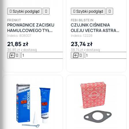

Szybki podgląd


Szybki podgląd

FRENKIT
FEBI BILSTEIN
PROWADNICE ZACISKU
CZUJNIK CIŚNIENIA
HAMULCOWEGO TYŁ
OLEJU VECTRA ASTRA
CITROEN PEUGEOT
1.3 1.9 CDTI
Indeks: 808007
Indeks: 12228
21,85 zł
23,74 zł
36,85 zł z dostawą
38,74 zł z dostawą






Do

koszyka