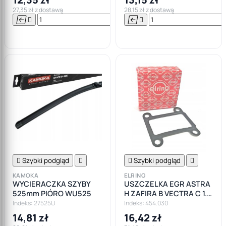
27,35 zł z dostawą
28,15 zł z dostawą






Do

koszyka

Szybki podgląd


Szybki podgląd

KAMOKA
ELRING
WYCIERACZKA SZYBY
USZCZELKA EGR ASTRA
525mm PIÓRO WU525
H ZAFIRA B VECTRA C 1.9
CDTI
Indeks: 27525U
Indeks: 454.030
14,81 zł
16,42 zł