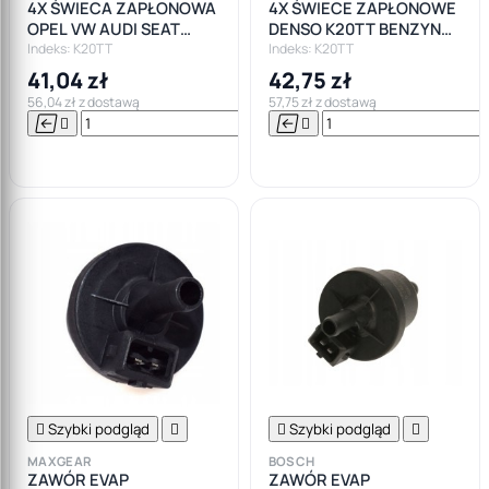
4X ŚWIECA ZAPŁONOWA
4X ŚWIECE ZAPŁONOWE
OPEL VW AUDI SEAT
DENSO K20TT BENZYNA
BENZYNA LPG
LPG GAZ
Indeks: K20TT
Indeks: K20TT
41,04 zł
42,75 zł
56,04 zł z dostawą
57,75 zł z dostawą






Do

koszyka

Szybki podgląd


Szybki podgląd

MAXGEAR
BOSCH
ZAWÓR EVAP
ZAWÓR EVAP