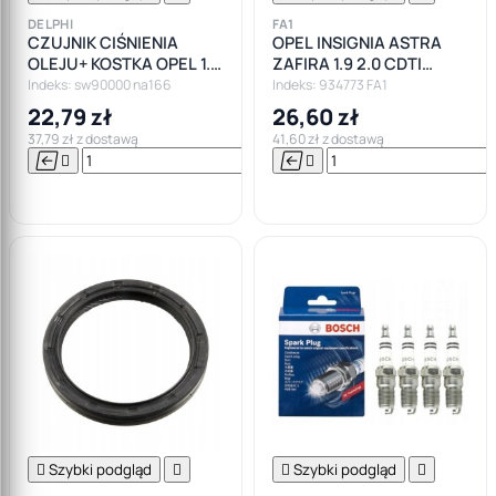
DELPHI
FA1
CZUJNIK CIŚNIENIA
OPEL INSIGNIA ASTRA
OLEJU+ KOSTKA OPEL 1.3
ZAFIRA 1.9 2.0 CDTI
1.9 CDTI
OBEJMA KLAMRA
Indeks: sw90000 na166
Indeks: 934773 FA1
OPASKA DPF DO TURBO
22,79 zł
26,60 zł
37,79 zł z dostawą
41,60 zł z dostawą






Do

koszyka

Szybki podgląd


Szybki podgląd
