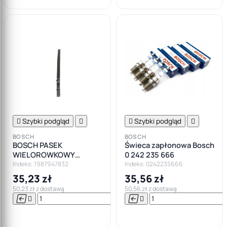

Szybki podgląd


Szybki podgląd

BOSCH
BOSCH
BOSCH PASEK
Świeca zapłonowa Bosch
WIELOROWKOWY
0 242 235 666
6PK1980
Indeks: 1987947832
Indeks: 0242235666
35,23 zł
35,56 zł
50,23 zł z dostawą
50,56 zł z dostawą






Do

koszyka