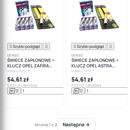

Szybki podgląd


Szybki podgląd

DENSO
DENSO
ŚWIECE ZAPŁONOWE +
ŚWIECE ZAPŁONOWE +
KLUCZ OPEL ZAFIRA
KLUCZ OPEL ASTRA
MERIVA ANTARA
VECTRA CORSA
Indeks: K20TT
Indeks: K20TT
54,61 zł
54,61 zł
69,61 zł z dostawą
69,61 zł z dostawą






Do

koszyka
Następna →
strona 1 z 2