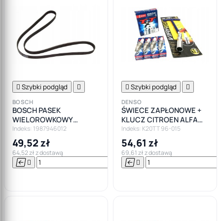

Szybki podgląd


Szybki podgląd

BOSCH
DENSO
BOSCH PASEK
ŚWIECE ZAPŁONOWE +
WIELOROWKOWY
KLUCZ CITROEN ALFA
6PK1733
AUDI FORD VW
Indeks: 1987946012
Indeks: K20TT 96-015
49,52 zł
54,61 zł
64,52 zł z dostawą
69,61 zł z dostawą






Do

koszyka