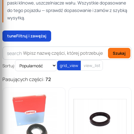
paski klinowe, uszczelniacze wału. Wszystkie dopasowane
do tego pojazdu — sprawdź dopasowanie i zamów z szybką
wysyłką.
tune
Filtruj i zawężaj
search
Szukaj
Sortuj:
grid_view
view_list
Pasujących części:
72