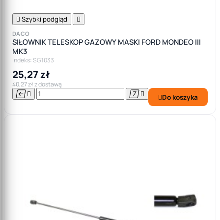

Szybki podgląd

DACO
SIŁOWNIK TELESKOP GAZOWY MASKI FORD MONDEO III
MK3
Indeks: SG1033
25,27 zł
40,27 zł z dostawą




Do koszyka
