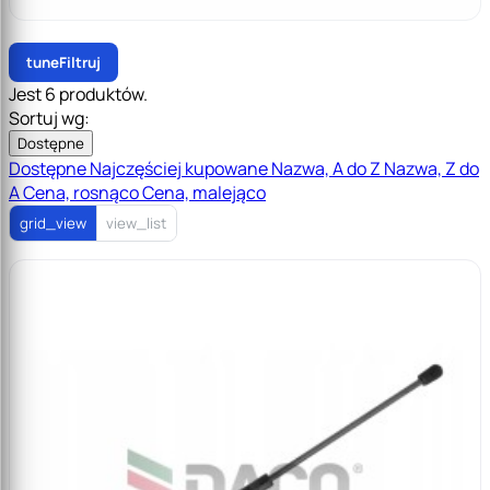
tune
Filtruj
Jest 6 produktów.
Sortuj wg:
Dostępne
Dostępne
Najczęściej kupowane
Nazwa, A do Z
Nazwa, Z do
A
Cena, rosnąco
Cena, malejąco
grid_view
view_list