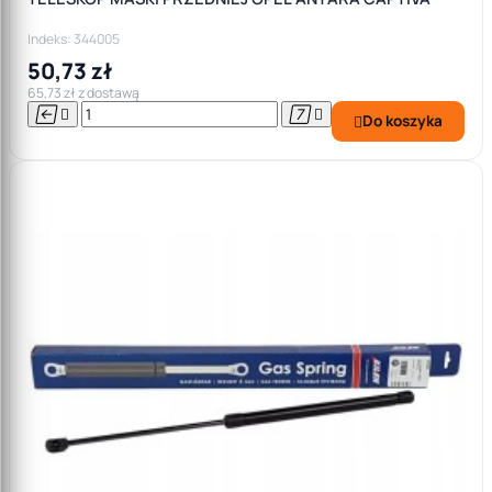
Indeks: 344005
50,73 zł
65,73 zł z dostawą




Do koszyka
