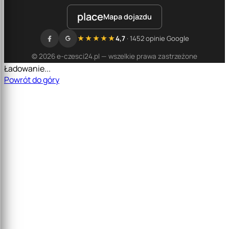
place
Mapa dojazdu
★★★★★
4,7
· 1452 opinie Google
© 2026 e-czesci24.pl — wszelkie prawa zastrzeżone
Ładowanie...
Powrót do góry