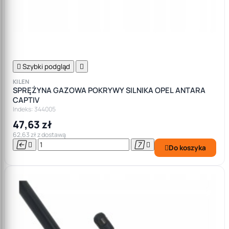

Szybki podgląd

KILEN
SPRĘŻYNA GAZOWA POKRYWY SILNIKA OPEL ANTARA
CAPTIV
Indeks: 344005
47,63 zł
62,63 zł z dostawą




Do koszyka
