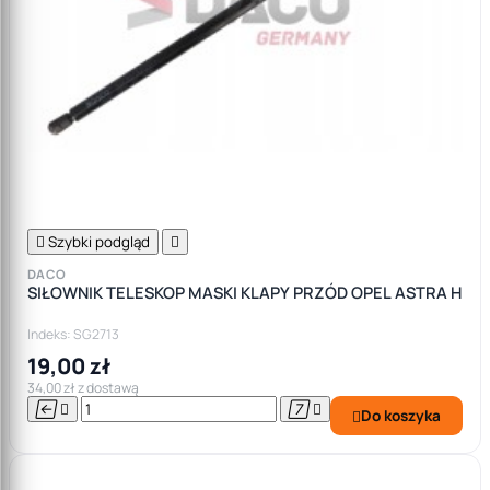

Szybki podgląd

DACO
SIŁOWNIK TELESKOP MASKI KLAPY PRZÓD OPEL ASTRA H
Indeks: SG2713
19,00 zł
34,00 zł z dostawą




Do koszyka
