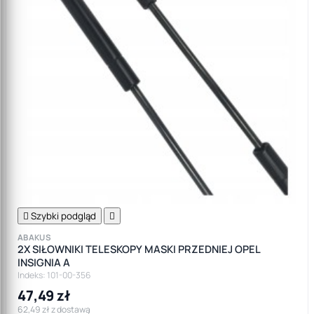

Szybki podgląd

ABAKUS
2X SIŁOWNIKI TELESKOPY MASKI PRZEDNIEJ OPEL
INSIGNIA A
Indeks: 101-00-356
47,49 zł
62,49 zł z dostawą