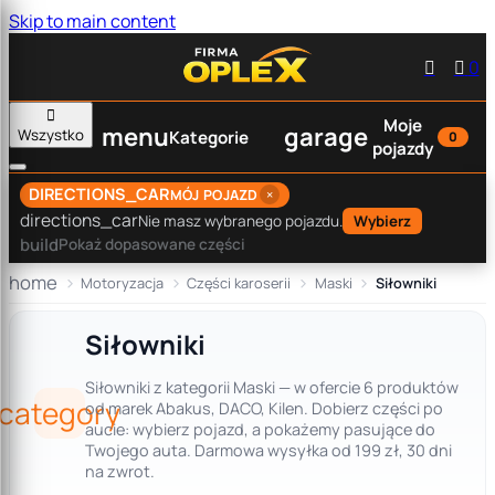
Skip to main content


0

Moje
menu
garage
Wszystko
Kategorie
0
pojazdy
DIRECTIONS_CAR
×
MÓJ POJAZD
directions_car
Nie masz wybranego pojazdu.
Wybierz
build
Pokaż dopasowane części
home
Motoryzacja
Części karoserii
Maski
Siłowniki
Siłowniki
Siłowniki z kategorii Maski — w ofercie 6 produktów
category
od marek Abakus, DACO, Kilen. Dobierz części po
aucie: wybierz pojazd, a pokażemy pasujące do
Twojego auta. Darmowa wysyłka od 199 zł, 30 dni
na zwrot.