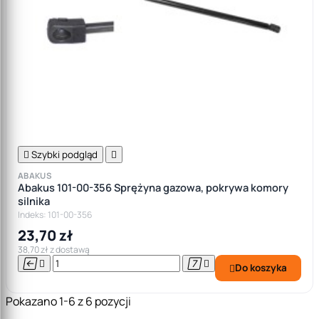

Szybki podgląd

ABAKUS
Abakus 101-00-356 Sprężyna gazowa, pokrywa komory
silnika
Indeks: 101-00-356
23,70 zł
38,70 zł z dostawą




Do koszyka

Pokazano 1-6 z 6 pozycji