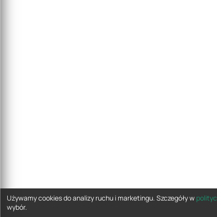
Używamy cookies do analizy ruchu i marketingu. Szczegóły w
polity
wybór.