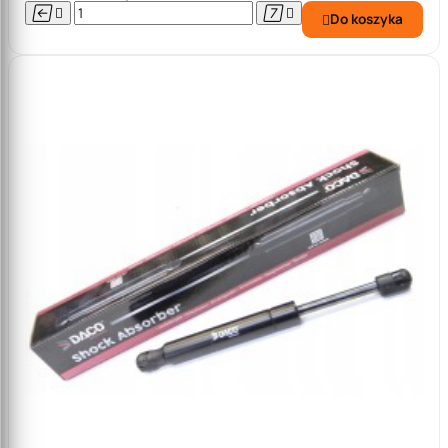




Do koszyka
