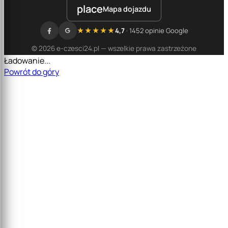
place
Mapa dojazdu
★★★★★
4,7
· 1452 opinie Google
© 2026 e-czesci24.pl — wszelkie prawa zastrzeżone
Ładowanie...
Powrót do góry