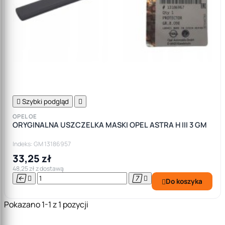

Szybki podgląd

OPEL OE
ORYGINALNA USZCZELKA MASKI OPEL ASTRA H III 3 GM
Indeks: GM 13186957
33,25 zł
48,25 zł z dostawą




Do koszyka

Pokazano 1-1 z 1 pozycji