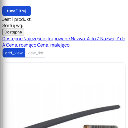
tune
Filtruj
Jest 1 produkt.
Sortuj wg:
Dostępne
Dostępne
Najczęściej kupowane
Nazwa, A do Z
Nazwa, Z do
A
Cena, rosnąco
Cena, malejąco
grid_view
view_list