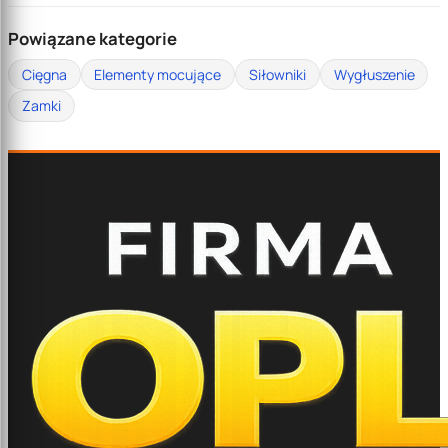
Powiązane kategorie
Cięgna
Elementy mocujące
Siłowniki
Wygłuszenie
Zamki