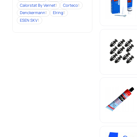
Calorstat By Vernet
1
Corteco
1
Denckermann
1
Elring
1
ESEN SKV
1