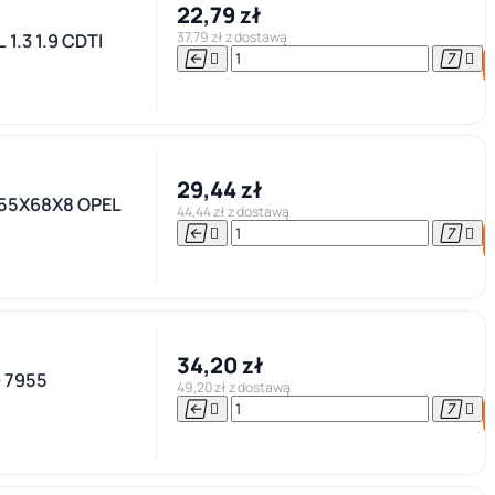
22,79 zł
37,79 zł z dostawą
1.3 1.9 CDTI




29,44 zł
55X68X8 OPEL
44,44 zł z dostawą




34,20 zł
 7955
49,20 zł z dostawą



