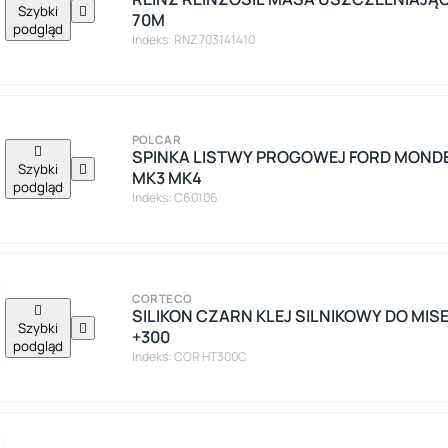
Szybki

70M
podgląd
Indeks: RNZ 703141410
POLCAR

SPINKA LISTWY PROGOWEJ FORD MOND
Szybki

MK3 MK4
podgląd
Indeks: C60106
CORTECO

SILIKON CZARN KLEJ SILNIKOWY DO MI
Szybki

+300
podgląd
Indeks: COR HT300C