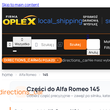
Skip to main content
SPRAWDŹ
local_shipping
s
DARMOWĄ
WYSYŁKĘ


Mot

Wszystko


Szukaj
Filt
Anuluj
directions_car
DIRECTIONS_CAR
×
Nie masz wyb
MÓJ POJAZD
home
Alfa Romeo
145
Części do Alfa Romeo 145
directions_car
Dobierz część precyzyjnie — zawęź po silniku, kate