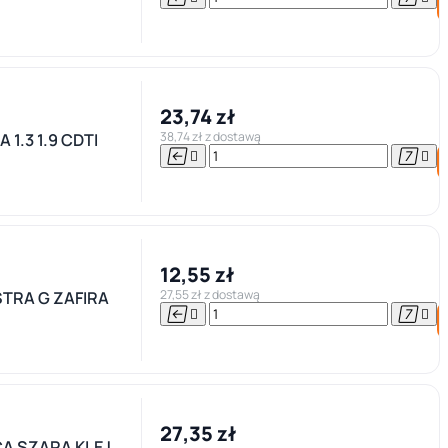
23,74 zł
38,74 zł z dostawą
1.3 1.9 CDTI




12,55 zł
27,55 zł z dostawą
STRA G ZAFIRA




27,35 zł
A SZARA KLEJ