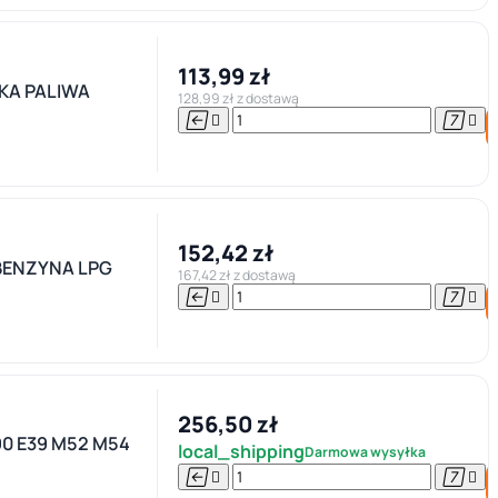
113,99 zł
KA PALIWA
128,99 zł z dostawą




152,42 zł
BENZYNA LPG
167,42 zł z dostawą




256,50 zł
0 E39 M52 M54
local_shipping
Darmowa wysyłka



