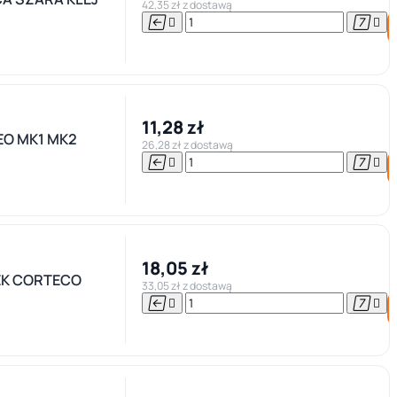
42,35 zł z dostawą




11,28 zł
EO MK1 MK2
26,28 zł z dostawą




18,05 zł
SEK CORTECO
33,05 zł z dostawą



