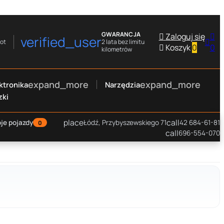
GWARANCJA

Zaloguj się

verified_user

rot
2 lata bez limitu

Koszyk
0
0
kilometrów
expand_more
expand_more
ktronika
Narzędzia
zki
place
call
je pojazdy
Łódź, Przybyszewskiego 71
42 684-61-81
0
call
696-554-070