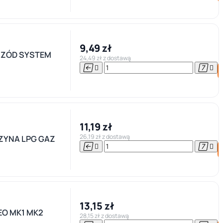
9,49 zł
RZÓD SYSTEM
24,49 zł z dostawą




11,19 zł
26,19 zł z dostawą
ZYNA LPG GAZ




13,15 zł
EO MK1 MK2
28,15 zł z dostawą