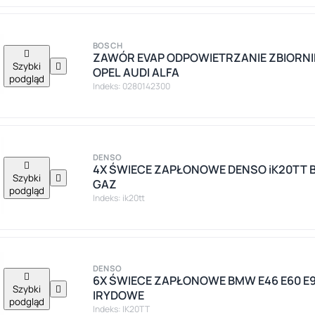
BOSCH

ZAWÓR EVAP ODPOWIETRZANIE ZBIORNI
Szybki

OPEL AUDI ALFA
podgląd
Indeks: 0280142300
DENSO

4X ŚWIECE ZAPŁONOWE DENSO iK20TT 
Szybki

GAZ
podgląd
Indeks: ik20tt
DENSO

6X ŚWIECE ZAPŁONOWE BMW E46 E60 E9
Szybki

IRYDOWE
podgląd
Indeks: IK20TT