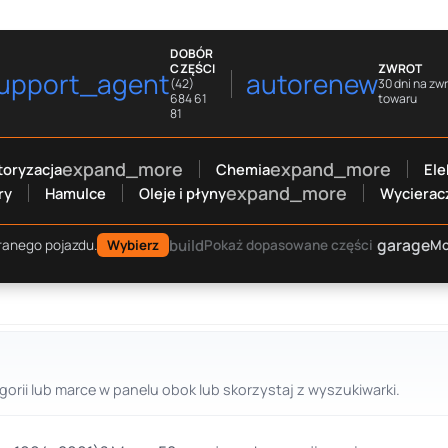
DOBÓR
CZĘŚCI
ZWROT
upport_agent
autorenew
(42)
30 dni na zw
684 61
towaru
81
expand_more
expand_more
oryzacja
Chemia
Ele
expand_more
ry
Hamulce
Oleje i płyny
Wycierac
garage
build
Mo
ranego pojazdu.
Wybierz
Pokaż dopasowane części
gorii lub marce w panelu obok lub skorzystaj z wyszukiwarki.