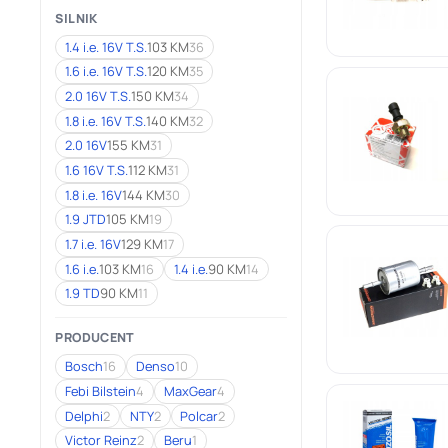
SILNIK
1.4 i.e. 16V T.S.
103 KM
36
1.6 i.e. 16V T.S.
120 KM
35
2.0 16V T.S.
150 KM
34
1.8 i.e. 16V T.S.
140 KM
32
2.0 16V
155 KM
31
1.6 16V T.S.
112 KM
31
1.8 i.e. 16V
144 KM
30
1.9 JTD
105 KM
19
1.7 i.e. 16V
129 KM
17
1.6 i.e.
103 KM
16
1.4 i.e.
90 KM
14
1.9 TD
90 KM
11
PRODUCENT
Bosch
16
Denso
10
Febi Bilstein
4
MaxGear
4
Delphi
2
NTY
2
Polcar
2
Victor Reinz
2
Beru
1