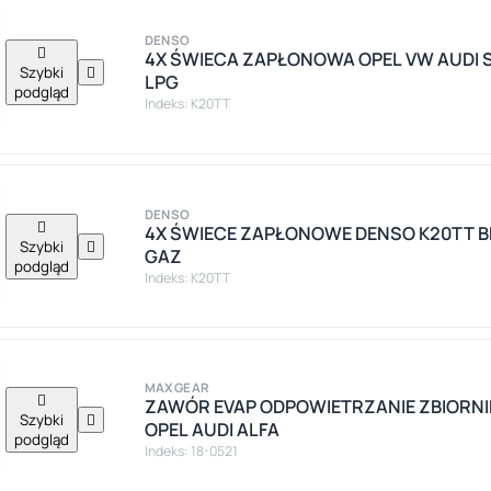
DENSO

4X ŚWIECA ZAPŁONOWA OPEL VW AUDI 
Szybki

LPG
podgląd
Indeks: K20TT
DENSO

4X ŚWIECE ZAPŁONOWE DENSO K20TT 
Szybki

GAZ
podgląd
Indeks: K20TT
MAXGEAR

ZAWÓR EVAP ODPOWIETRZANIE ZBIORNI
Szybki

OPEL AUDI ALFA
podgląd
Indeks: 18-0521