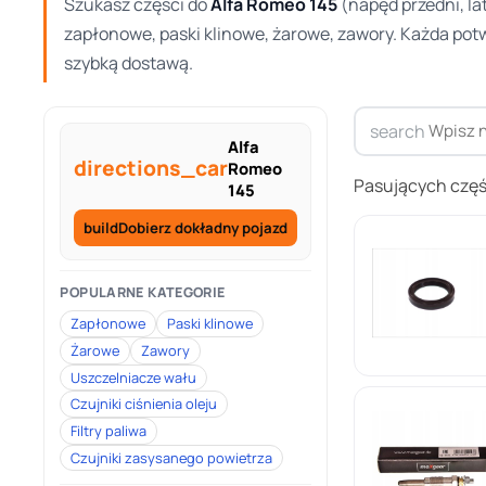
Szukasz części do
Alfa Romeo 145
(napęd przedni, la
zapłonowe, paski klinowe, żarowe, zawory. Każda pot
szybką dostawą.
search
Alfa
directions_car
Romeo
Pasujących częś
145
build
Dobierz dokładny pojazd
POPULARNE KATEGORIE
Zapłonowe
Paski klinowe
Żarowe
Zawory
Uszczelniacze wału
Czujniki ciśnienia oleju
Filtry paliwa
Czujniki zasysanego powietrza