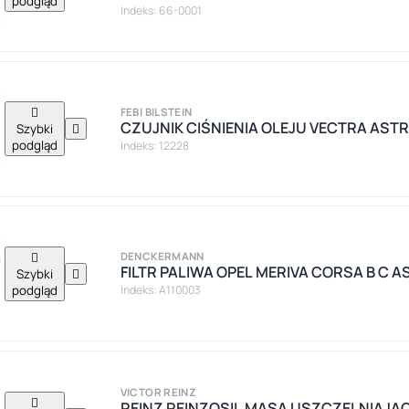
podgląd
Indeks: 66-0001

FEBI BILSTEIN
CZUJNIK CIŚNIENIA OLEJU VECTRA ASTRA 
Szybki

podgląd
Indeks: 12228

DENCKERMANN
FILTR PALIWA OPEL MERIVA CORSA B C A
Szybki

podgląd
Indeks: A110003
VICTOR REINZ

REINZ REINZOSIL MASA USZCZELNIAJĄC