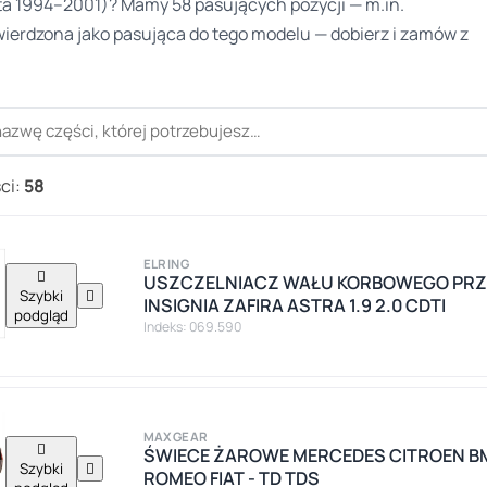
ta 1994–2001)? Mamy 58 pasujących pozycji — m.in.
wierdzona jako pasująca do tego modelu — dobierz i zamów z
ci:
58
ELRING

USZCZELNIACZ WAŁU KORBOWEGO PRZ
Szybki

INSIGNIA ZAFIRA ASTRA 1.9 2.0 CDTI
podgląd
Indeks: 069.590
MAXGEAR

ŚWIECE ŻAROWE MERCEDES CITROEN B
Szybki

ROMEO FIAT - TD TDS