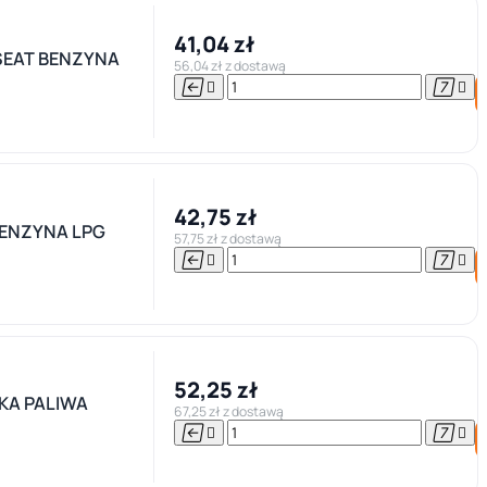
41,04 zł
SEAT BENZYNA
56,04 zł z dostawą




42,75 zł
BENZYNA LPG
57,75 zł z dostawą




52,25 zł
KA PALIWA
67,25 zł z dostawą



