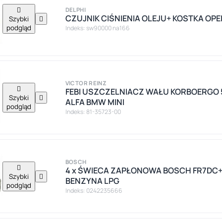

DELPHI
CZUJNIK CIŚNIENIA OLEJU+ KOSTKA OPEL 
Szybki

podgląd
Indeks: sw90000 na166
VICTOR REINZ

FEBI USZCZELNIACZ WAŁU KORBOERGO 
Szybki

ALFA BMW MINI
podgląd
Indeks: 81-35723-00
BOSCH

4 x ŚWIECA ZAPŁONOWA BOSCH FR7DC+
Szybki

BENZYNA LPG
podgląd
Indeks: 0242235666