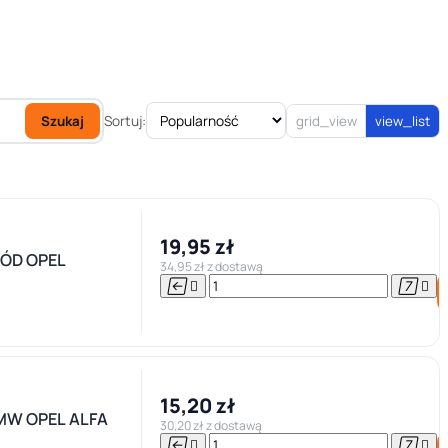
Sortuj:
Szukaj
grid_view
view_list
19,95 zł
ÓD OPEL
34,95 zł z dostawą




15,20 zł
MW OPEL ALFA
30,20 zł z dostawą



