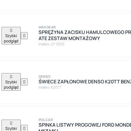
MAXGEAR

SPRĘŻYNA ZACISKU HAMULCOWEGO P
Szybki

ATE ZESTAW MONTAŻOWY
podgląd
Indeks: 27-0555

DENSO
ŚWIECE ZAPŁONOWE DENSO K20TT BEN
Szybki

podgląd
Indeks: K20TT
POLCAR

SPINKA LISTWY PROGOWEJ FORD MOND
Szybki

MK3 MK4