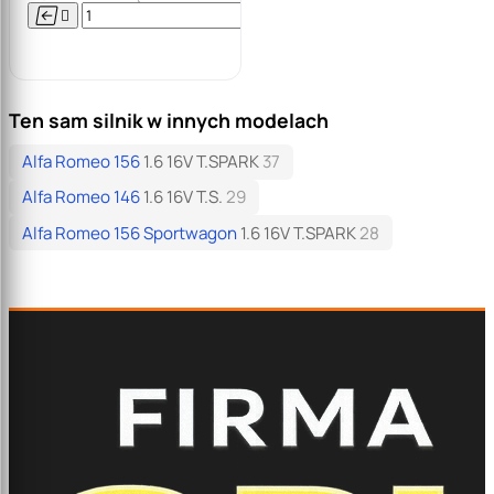




Do

koszyka
Ten sam silnik w innych modelach
Alfa Romeo 156
1.6 16V T.SPARK
37
Alfa Romeo 146
1.6 16V T.S.
29
Alfa Romeo 156 Sportwagon
1.6 16V T.SPARK
28