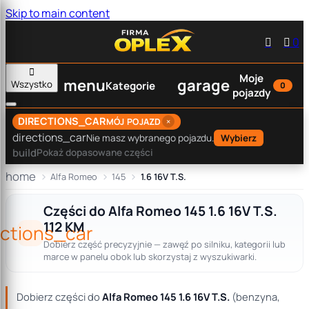
Skip to main content


0

Moje
menu
garage
Wszystko
Kategorie
0
pojazdy
DIRECTIONS_CAR
×
MÓJ POJAZD
directions_car
Nie masz wybranego pojazdu.
Wybierz
build
Pokaż dopasowane części
home
Alfa Romeo
145
1.6 16V T.S.
Części do Alfa Romeo 145 1.6 16V T.S.
112 KM
ections_car
Dobierz część precyzyjnie — zawęź po silniku, kategorii lub
marce w panelu obok lub skorzystaj z wyszukiwarki.
Dobierz części do
Alfa Romeo 145 1.6 16V T.S.
(benzyna,