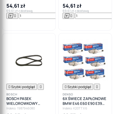
54,61 zł
54,61 zł
69,61 zł z dostawą
69,61 zł z dostawą






Do

koszyka

Szybki podgląd


Szybki podgląd

BOSCH
DENSO
BOSCH PASEK
6X ŚWIECE ZAPŁONOWE
WIELOROWKOWY
BMW E46 E60 E90 E39
6PK1850
M52 M54
Indeks: 1987946080
Indeks: K20TT X 6