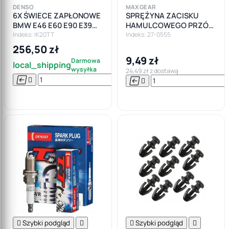
DENSO
MAXGEAR
6X ŚWIECE ZAPŁONOWE
SPRĘŻYNA ZACISKU
BMW E46 E60 E90 E39
HAMULCOWEGO PRZÓD
M52 M54 IRYDOWE
SYSTEM ATE ZESTAW
Indeks: IK20TT
Indeks: 27-0555
MONTAŻOWY
256,50 zł
9,49 zł
Darmowa
local_shipping
wysyłka
24,49 zł z dostawą






Do

koszyka

Szybki podgląd


Szybki podgląd
