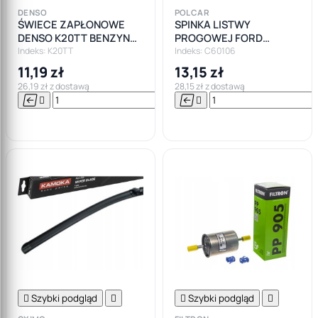
DENSO
POLCAR
ŚWIECE ZAPŁONOWE
SPINKA LISTWY
DENSO K20TT BENZYNA
PROGOWEJ FORD
LPG GAZ
MONDEO MK1 MK2 MK3
Indeks: K20TT
Indeks: C60106
MK4
11,19 zł
13,15 zł
26,19 zł z dostawą
28,15 zł z dostawą






Do

koszyka

Szybki podgląd


Szybki podgląd
