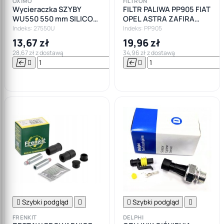
OXIMO
FILTRON
Wycieraczka SZYBY
FILTR PALIWA PP905 FIAT
WU550 550 mm SILICON
OPEL ASTRA ZAFIRA
LINE PŁASKA
CORSA VECTRA SAAB
Indeks: 27550U
Indeks: PP905
SEAT SKODA VW
13,67 zł
19,96 zł
28,67 zł z dostawą
34,96 zł z dostawą






Do

koszyka

Szybki podgląd


Szybki podgląd

FRENKIT
DELPHI