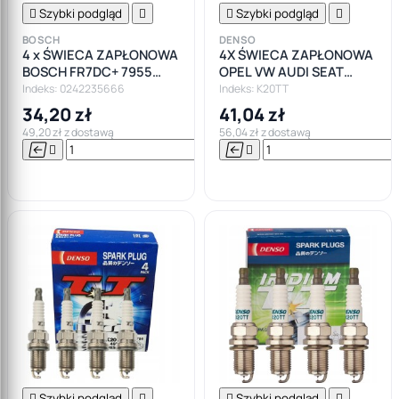

Szybki podgląd


Szybki podgląd

BOSCH
DENSO
4 x ŚWIECA ZAPŁONOWA
4X ŚWIECA ZAPŁONOWA
BOSCH FR7DC+ 7955
OPEL VW AUDI SEAT
BENZYNA LPG
BENZYNA LPG
Indeks: 0242235666
Indeks: K20TT
34,20 zł
41,04 zł
49,20 zł z dostawą
56,04 zł z dostawą






Do

koszyka

Szybki podgląd


Szybki podgląd
