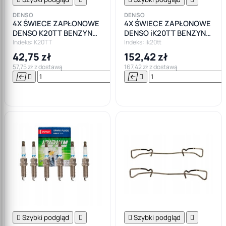
DENSO
DENSO
4X ŚWIECE ZAPŁONOWE
4X ŚWIECE ZAPŁONOWE
DENSO K20TT BENZYNA
DENSO iK20TT BENZYNA
LPG GAZ
LPG GAZ
Indeks: K20TT
Indeks: ik20tt
42,75 zł
152,42 zł
57,75 zł z dostawą
167,42 zł z dostawą






Do

koszyka

Szybki podgląd


Szybki podgląd
