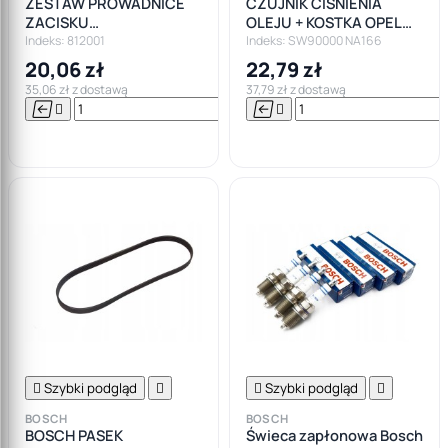
ZESTAW PROWADNICE
CZUJNIK CIŚNIENIA
ZACISKU
OLEJU + KOSTKA OPEL
HAMULCOWEGO OPEL
2.0 CDTI
Indeks: 812001
Indeks: SW90000 NA166
FORD BMW VW AUDI
20,06 zł
22,79 zł
SEAT
35,06 zł z dostawą
37,79 zł z dostawą






Do

koszyka

Szybki podgląd


Szybki podgląd

BOSCH
BOSCH
BOSCH PASEK
Świeca zapłonowa Bosch