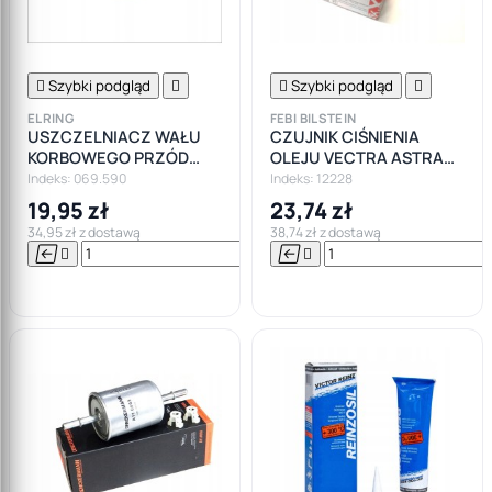

Szybki podgląd


Szybki podgląd

ELRING
FEBI BILSTEIN
USZCZELNIACZ WAŁU
CZUJNIK CIŚNIENIA
KORBOWEGO PRZÓD
OLEJU VECTRA ASTRA
OPEL INSIGNIA ZAFIRA
1.3 1.9 CDTI
Indeks: 069.590
Indeks: 12228
ASTRA 1.9 2.0 CDTI
19,95 zł
23,74 zł
34,95 zł z dostawą
38,74 zł z dostawą






Do

koszyka