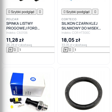

Szybki podgląd


Szybki podgląd

POLCAR
CORTECO
SPINKA LISTWY
SILIKON CZARN KLEJ
PROGOWEJ FORD
SILNIKOWY DO MISEK
MONDEO MK1 MK2 MK3
CORTECO +300
Indeks: C60106
Indeks: COR HT300C
MK4
11,28 zł
18,05 zł
26,28 zł z dostawą
33,05 zł z dostawą






Do

koszyka