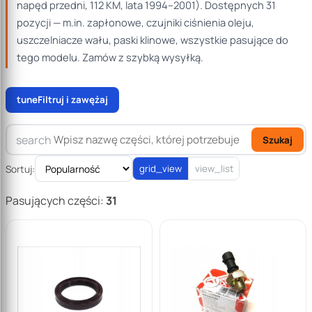
napęd przedni, 112 KM, lata 1994–2001). Dostępnych 31
pozycji — m.in. zapłonowe, czujniki ciśnienia oleju,
uszczelniacze wału, paski klinowe, wszystkie pasujące do
tego modelu. Zamów z szybką wysyłką.
tune
Filtruj i zawężaj
search
Szukaj
Sortuj:
grid_view
view_list
Pasujących części:
31