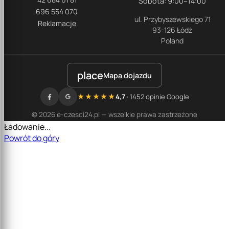
Sobota: 9:00–14:00
696 554 070
ul. Przybyszewskiego 71
Reklamacje
93-126 Łódź
Poland
place
Mapa dojazdu
★★★★★
4,7
· 1452 opinie Google
© 2026 e-czesci24.pl — wszelkie prawa zastrzeżone
Ładowanie...
Powrót do góry