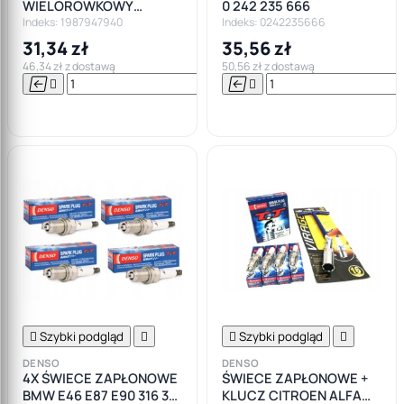
WIELOROWKOWY
0 242 235 666
6PK1045
Indeks: 1987947940
Indeks: 0242235666
31,34 zł
35,56 zł
46,34 zł z dostawą
50,56 zł z dostawą






Do

koszyka

Szybki podgląd


Szybki podgląd

DENSO
DENSO
4X ŚWIECE ZAPŁONOWE
ŚWIECE ZAPŁONOWE +
BMW E46 E87 E90 316 318
KLUCZ CITROEN ALFA