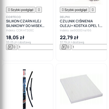

Szybki podgląd


Szybki podgląd

CORTECO
DELPHI
SILIKON CZARN KLEJ
CZUJNIK CIŚNIENIA
SILNIKOWY DO MISEK
OLEJU+ KOSTKA OPEL 1.3
CORTECO +300
1.9 CDTI
Indeks: COR HT300C
Indeks: sw90000 na166
18,05 zł
22,79 zł
33,05 zł z dostawą
37,79 zł z dostawą






Do

koszyka