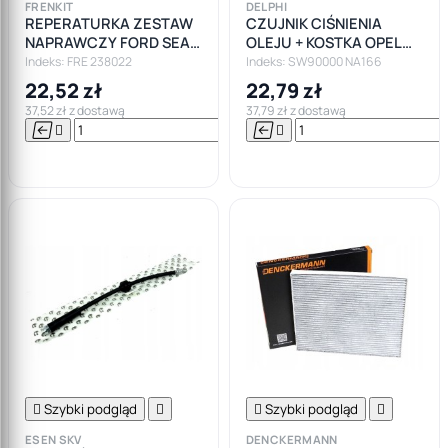
FRENKIT
DELPHI
REPERATURKA ZESTAW
CZUJNIK CIŚNIENIA
NAPRAWCZY FORD SEAT
OLEJU + KOSTKA OPEL
AUDI VW 38m
2.0 CDTI
Indeks: FRE 238022
Indeks: SW90000 NA166
22,52 zł
22,79 zł
37,52 zł z dostawą
37,79 zł z dostawą






Do

koszyka

Szybki podgląd


Szybki podgląd

ESEN SKV
DENCKERMANN