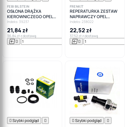
FEBI BILSTEIN
FRENKIT
OSŁONA DRĄŻKA
REPERATURKA ZESTAW
KIEROWNICZEGO OPEL
NAPRAWCZY OPEL
CORSA D FORD FIESTA VI
ZAFIRA ASTRA G H
Indeks: 39237
Indeks: 238022
VII
21,84 zł
22,52 zł
36,84 zł z dostawą
37,52 zł z dostawą






Do

koszyka

Szybki podgląd


Szybki podgląd
