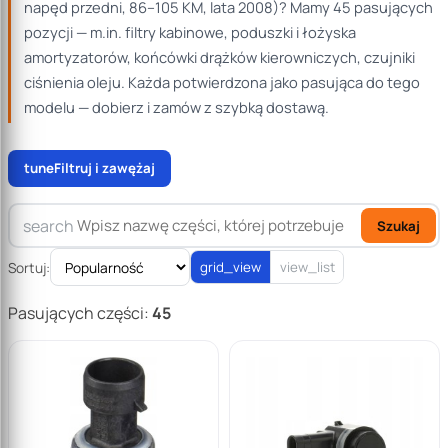
napęd przedni, 86–105 KM, lata 2008)? Mamy 45 pasujących
pozycji — m.in. filtry kabinowe, poduszki i łożyska
amortyzatorów, końcówki drążków kierowniczych, czujniki
ciśnienia oleju. Każda potwierdzona jako pasująca do tego
modelu — dobierz i zamów z szybką dostawą.
tune
Filtruj i zawężaj
search
Szukaj
Sortuj:
grid_view
view_list
Pasujących części:
45