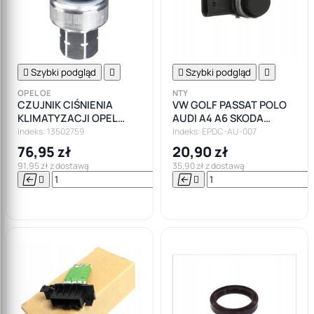

Szybki podgląd


Szybki podgląd

OPEL OE
NTY
CZUJNIK CIŚNIENIA
VW GOLF PASSAT POLO
KLIMATYZACJI OPEL
AUDI A4 A6 SKODA
ASTRA MERIVA MOKKA
OCTAVIA CZUJNIK
Indeks: 13502759
Indeks: EPDC-AU-007
CORSA INSIGNIA
PARKOWANIA
76,95 zł
20,90 zł
91,95 zł z dostawą
35,90 zł z dostawą






Do

koszyka