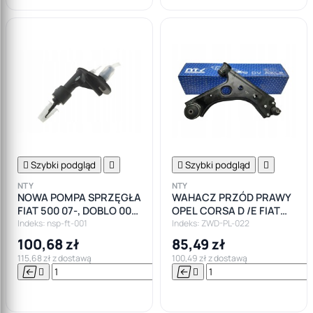

Szybki podgląd


Szybki podgląd

NTY
NTY
NOWA POMPA SPRZĘGŁA
WAHACZ PRZÓD PRAWY
FIAT 500 07-, DOBLO 00-,
OPEL CORSA D /E FIAT
PUNTO 08-, GRANDE
PUNTO MITO
Indeks: nsp-ft-001
Indeks: ZWD-PL-022
PUNTO 05-,
100,68 zł
85,49 zł
115,68 zł z dostawą
100,49 zł z dostawą






Do

koszyka