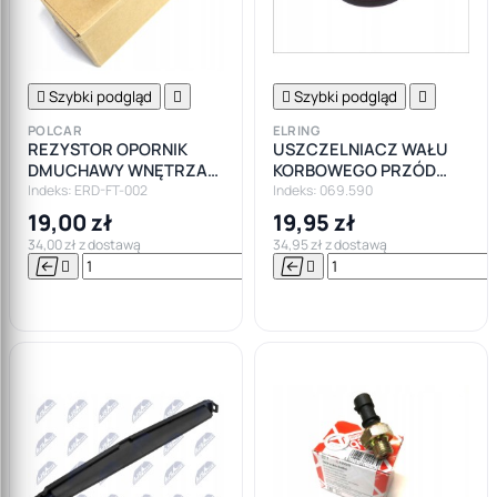

Szybki podgląd


Szybki podgląd

POLCAR
ELRING
REZYSTOR OPORNIK
USZCZELNIACZ WAŁU
DMUCHAWY WNĘTRZA
KORBOWEGO PRZÓD
GRANDE PUNTO EVO
OPEL INSIGNIA ZAFIRA
Indeks: ERD-FT-002
Indeks: 069.590
ASTRA 1.9 2.0 CDTI
19,00 zł
19,95 zł
34,00 zł z dostawą
34,95 zł z dostawą






Do

koszyka