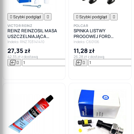

Szybki podgląd


Szybki podgląd

VICTOR REINZ
POLCAR
REINZ REINZOSIL MASA
SPINKA LISTWY
USZCZELNIAJĄCA
PROGOWEJ FORD
SZARA KLEJ 70M
MONDEO MK1 MK2 MK3
Indeks: RNZ 703141410
Indeks: C60106
MK4
27,35 zł
11,28 zł
42,35 zł z dostawą
26,28 zł z dostawą






Do

koszyka