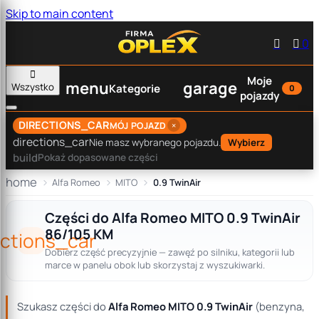
Skip to main content


0

Moje
menu
garage
Wszystko
Kategorie
0
pojazdy
DIRECTIONS_CAR
×
MÓJ POJAZD
directions_car
Nie masz wybranego pojazdu.
Wybierz
build
Pokaż dopasowane części
home
Alfa Romeo
MITO
0.9 TwinAir
Części do Alfa Romeo MITO 0.9 TwinAir
86/105 KM
ections_car
Dobierz część precyzyjnie — zawęź po silniku, kategorii lub
marce w panelu obok lub skorzystaj z wyszukiwarki.
Szukasz części do
Alfa Romeo MITO 0.9 TwinAir
(benzyna,