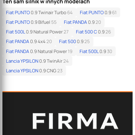
Ten sam silnik w innych modelach
Fiat PUNTO
0.9 Twinair Turbo
64
Fiat PUNTO
0.9
61
Fiat PUNTO
0.9 Bifuel
55
Fiat PANDA
0.9
20
Fiat 500L
0.9 Natural Power
27
Fiat 500 C
0.9
26
Fiat PANDA
0.9 4x4
20
Fiat 500
0.9
25
Fiat PANDA
0.9 Natural Power
19
Fiat 500L
0.9
30
Lancia YPSILON
0.9 TwinAir
24
Lancia YPSILON
0.9 CNG
23