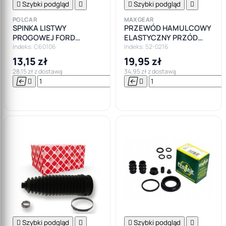

Szybki podgląd


Szybki podgląd

POLCAR
MAXGEAR
SPINKA LISTWY
PRZEWÓD HAMULCOWY
PROGOWEJ FORD
ELASTYCZNY PRZÓD
MONDEO MK1 MK2 MK3
OPEL CORSA D FIAT
Indeks: C60106
Indeks: 52-0216
MK4
GRANDE PUNTO
13,15 zł
19,95 zł
28,15 zł z dostawą
34,95 zł z dostawą






Do

koszyka

Szybki podgląd


Szybki podgląd
