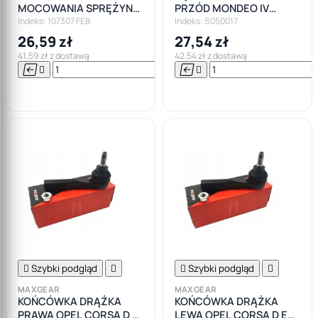
MOCOWANIA SPRĘŻYNY
PRZÓD MONDEO IV
PRZÓD FIAT PUNTO
GALAXY S-MAX
Indeks: 107307 FEB
Indeks: S050017
PANDA ALFA MITO
26,59 zł
27,54 zł
41,59 zł z dostawą
42,54 zł z dostawą






Do

koszyka

Szybki podgląd


Szybki podgląd

MAXGEAR
MAXGEAR
KOŃCÓWKA DRĄŻKA
KOŃCÓWKA DRĄŻKA
PRAWA OPEL CORSA D E
LEWA OPEL CORSA D E