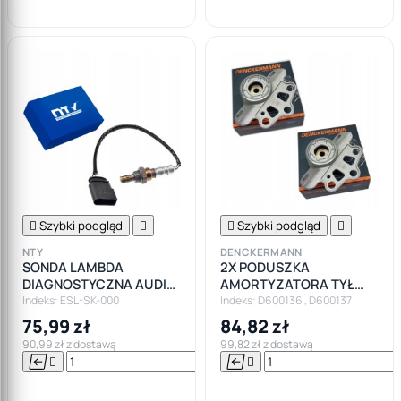

Szybki podgląd


Szybki podgląd

NTY
DENCKERMANN
SONDA LAMBDA
2X PODUSZKA
DIAGNOSTYCZNA AUDI
AMORTYZATORA TYŁ
SEAT SKODA VW
OPEL CORSA D E ADAM
Indeks: ESL-SK-000
Indeks: D600136 , D600137
FIAT PUNTO TIPO ALFA
75,99 zł
84,82 zł
MITO
90,99 zł z dostawą
99,82 zł z dostawą






Do

koszyka