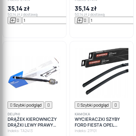
35,14 zł
35,14 zł
50,14 zł z dostawą
50,14 zł z dostawą






Do

koszyka

Szybki podgląd


Szybki podgląd

DELPHI
KAMOKA
DRĄŻEK KIEROWNICZY
WYCIERACZKI SZYBY
DRĄŻKI LEWY PRAWY
FORD FIESTA OPEL
OPEL CORSA D
CORSA D E FIAT PUNTO
Indeks: TA2413
Indeks: 27F01