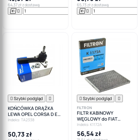
64,37 zł z dostawą
65,73 zł z dostawą






Do

koszyka

Szybki podgląd


Szybki podgląd

KOŃCÓWKA DRĄŻKA
FILTRON
FILTR KABINOWY
LEWA OPEL CORSA D E
WĘGLOWY do FIAT
FIAT PUNTO
Indeks: TA2338
PUNTO DOBLO OPEL
Indeks: K1172A
CORSA D E BIPPER
56,54 zł
50,73 zł
71,54 zł z dostawą