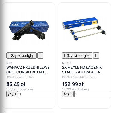

Szybki podgląd


Szybki podgląd

NTY
MEYLE
WAHACZ PRZEDNI LEWY
2X MEYLE HD ŁĄCZNIK
OPEL CORSA D/E FIAT
STABILIZATORA ALFA
PUNTO ALFA
GIULIETTA OPEL CORSA
Indeks: ZWD-PL-021
Indeks: 616 060 0012/HD
D
85,49 zł
132,99 zł
100,49 zł z dostawą
147,99 zł z dostawą






Do

koszyka