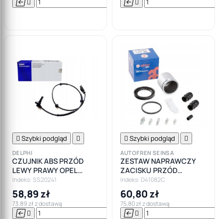






Do

koszyka

Szybki podgląd


Szybki podgląd

DELPHI
AUTOFREN SEINSA
CZUJNIK ABS PRZÓD
ZESTAW NAPRAWCZY
LEWY PRAWY OPEL
ZACISKU PRZÓD
ADAM CORSA D FIAT
TŁOCZEK OPEL FIAT
Indeks: SS20241
Indeks: D41082C
GRANDE PUNTO EVO A
CITROEN 54MM
58,89 zł
60,80 zł
73,89 zł z dostawą
75,80 zł z dostawą






Do