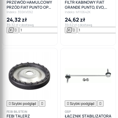
PRZEWÓD HAMULCOWY
FILTR KABINOWY FIAT
PRZÓD FIAT PUNTO OPEL
GRANDE PUNTO, EVO,
CORSA D E
ALFA MITO CITROEN
Indeks: 35SKV092
Indeks: M110642K
24,32 zł
24,62 zł
39,32 zł z dostawą
39,62 zł z dostawą






Do

koszyka

Szybki podgląd


Szybki podgląd

FEBI BILSTEIN
GSP
FEBI TALERZ
ŁĄCZNIK STABILIZATORA