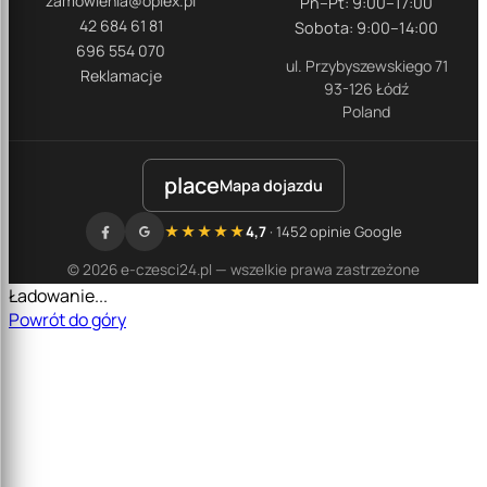
zamowienia@oplex.pl
Pn–Pt: 9:00–17:00
42 684 61 81
Sobota: 9:00–14:00
696 554 070
ul. Przybyszewskiego 71
Reklamacje
93-126 Łódź
Poland
place
Mapa dojazdu
★★★★★
4,7
· 1452 opinie Google
© 2026 e-czesci24.pl — wszelkie prawa zastrzeżone
Ładowanie...
Powrót do góry