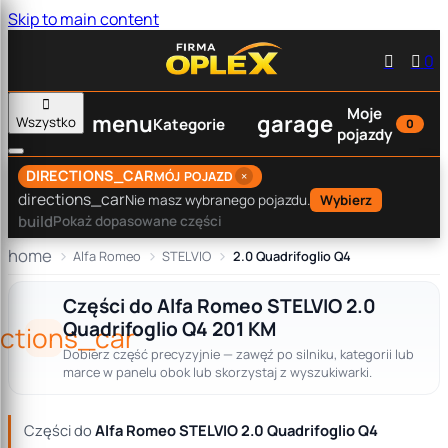
Skip to main content


0

Moje
menu
garage
Wszystko
Kategorie
0
pojazdy
DIRECTIONS_CAR
×
MÓJ POJAZD
directions_car
Nie masz wybranego pojazdu.
Wybierz
build
Pokaż dopasowane części
home
Alfa Romeo
STELVIO
2.0 Quadrifoglio Q4
Części do Alfa Romeo STELVIO 2.0
Quadrifoglio Q4 201 KM
ections_car
Dobierz część precyzyjnie — zawęź po silniku, kategorii lub
marce w panelu obok lub skorzystaj z wyszukiwarki.
Części do
Alfa Romeo STELVIO 2.0 Quadrifoglio Q4