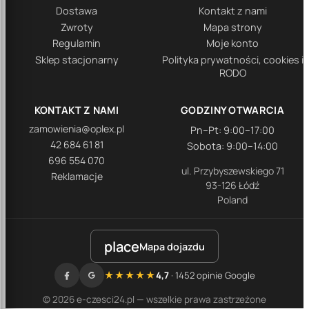
Dostawa
Kontakt z nami
Zwroty
Mapa strony
Regulamin
Moje konto
Sklep stacjonarny
Polityka prywatności, cookies i
RODO
KONTAKT Z NAMI
GODZINY OTWARCIA
zamowienia@oplex.pl
Pn–Pt: 9:00–17:00
42 684 61 81
Sobota: 9:00–14:00
696 554 070
ul. Przybyszewskiego 71
Reklamacje
93-126 Łódź
Poland
place
Mapa dojazdu
★★★★★
4,7
· 1452 opinie Google
© 2026 e-czesci24.pl — wszelkie prawa zastrzeżone