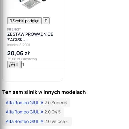

Szybki podgląd

FRENKIT
ZESTAW PROWADNICE
ZACISKU
HAMULCOWEGO OPEL
Indeks: 812001
FORD BMW VW AUDI
20,06 zł
SEAT
35,06 zł z dostawą




Do

koszyka
Ten sam silnik w innych modelach
Alfa Romeo GIULIA
2.0 Super
6
Alfa Romeo GIULIA
2.0 Q4
5
Alfa Romeo GIULIA
2.0 Veloce
4