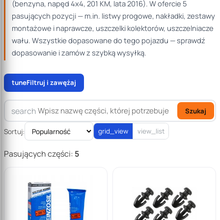
(benzyna, napęd 4x4, 201 KM, lata 2016). W ofercie 5
pasujących pozycji — m.in. listwy progowe, nakładki, zestawy
montażowe i naprawcze, uszczelki kolektorów, uszczelniacze
wału. Wszystkie dopasowane do tego pojazdu — sprawdź
dopasowanie i zamów z szybką wysyłką.
tune
Filtruj i zawężaj
search
Szukaj
Sortuj:
grid_view
view_list
Pasujących części:
5