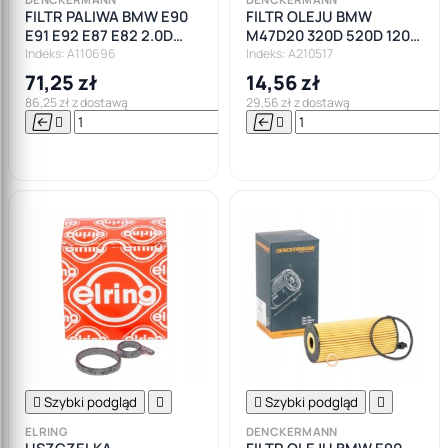
FILTR PALIWA BMW E90
FILTR OLEJU BMW
E91 E92 E87 E82 2.0D
M47D20 320D 520D 120D
3.0D N47 N57
E39 E46 E90
Indeks: A110696
Indeks: A210517
71,25 zł
14,56 zł
86,25 zł z dostawą
29,56 zł z dostawą






Do

koszyka

Szybki podgląd


Szybki podgląd

ELRING
DENCKERMANN