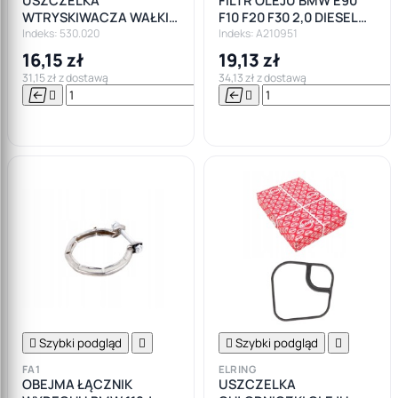
USZCZELKA
FILTR OLEJU BMW E90
WTRYSKIWACZA WAŁKI
F10 F20 F30 2,0 DIESEL
ROZRZĄDU BMW DIESEL
MINI
Indeks: 530.020
Indeks: A210951
16,15 zł
19,13 zł
31,15 zł z dostawą
34,13 zł z dostawą






Do

koszyka

Szybki podgląd


Szybki podgląd

FA1
ELRING
OBEJMA ŁĄCZNIK
USZCZELKA