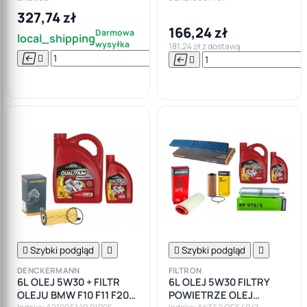
327,74 zł
166,24 zł
Darmowa
local_shipping
wysyłka
181,24 zł z dostawą






Do

koszyka

Szybki podgląd


Szybki podgląd

DENCKERMANN
FILTRON
6L OLEJ 5W30 + FILTR
6L OLEJ 5W30 FILTRY
OLEJU BMW F10 F11 F20
POWIETRZE OLEJ