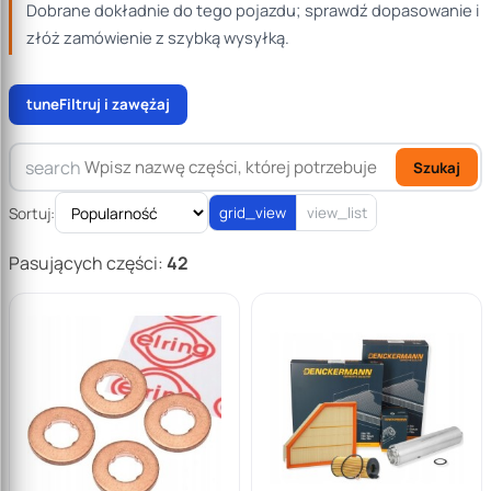
Dobrane dokładnie do tego pojazdu; sprawdź dopasowanie i
złóż zamówienie z szybką wysyłką.
tune
Filtruj i zawężaj
search
Szukaj
Sortuj:
grid_view
view_list
Pasujących części:
42