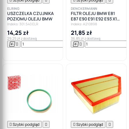
ELRING
DENCKERMANN
USZCZELKA CZUJNIKA
FILTR OLEJU BMW E81
POZIOMU OLEJU BMW
E87 E90 E91 E92 E93 X1
X3 1.8D 2.0D
Indeks: 301.540 ELR
Indeks: A210898
14,25 zł
21,85 zł
29,25 zł z dostawą
36,85 zł z dostawą






Do

koszyka

Szybki podgląd


Szybki podgląd
