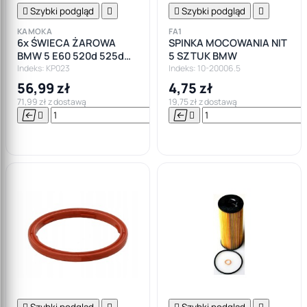

Szybki podgląd


Szybki podgląd

KAMOKA
FA1
6x ŚWIECA ŻAROWA
SPINKA MOCOWANIA NIT
BMW 5 E60 520d 525d
5 SZTUK BMW
525xd 530d
Indeks: KP023
Indeks: 10-20006.5
56,99 zł
4,75 zł
71,99 zł z dostawą
19,75 zł z dostawą






Do

koszyka

Szybki podgląd


Szybki podgląd
