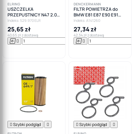
ELRING
DENCKERMANN
USZCZELKA
FILTR POWIETRZA do
PRZEPUSTNICY N47 2.0
BMW E81 E87 E90 E91
BMW F10 F11 F20 F30 F80
E84 X1 1.8 2.0 D N47D20
Indeks: 529.970 ELR
Indeks: A141260
F82 E90
N57D30
25,65 zł
27,34 zł
40,65 zł z dostawą
42,34 zł z dostawą






Do

koszyka

Szybki podgląd


Szybki podgląd

FILTRON
ELRING