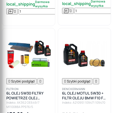
Darmowa
Darmowa
local_shipping
local_shipping
wysyłka
wysyłka






Do

koszyka

Szybki podgląd


Szybki podgląd

FILTRON
DENCKERMANN
6L OLEJ 5W30 FILTRY
6L OLEJ MOTUL 5W30 +
POWIETRZE OLEJ
FILTR OLEJU BMW F10 F11
PALIWO KABINA BMW
F20 F30 F82 E90 E92 E87
Indeks: AK362 OE649/7
Indeks: A210951 109471 109470
M110088A PP976/5
E90 E91 E87 2.0D M47