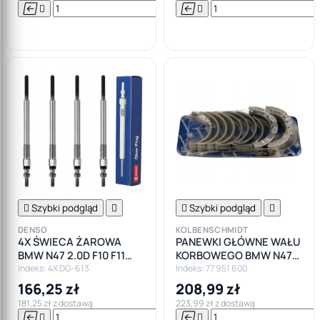






Do

koszyka

Szybki podgląd


Szybki podgląd

DENSO
KOLBENSCHMIDT
4X ŚWIECA ŻAROWA
PANEWKI GŁÓWNE WAŁU
BMW N47 2.0D F10 F11
KORBOWEGO BMW N47
F20 F30 F82
2.0D F10 F11 F20 F30 F82
Indeks: 4X DG-613
Indeks: 77 951 600
166,25 zł
208,99 zł
181,25 zł z dostawą
223,99 zł z dostawą





