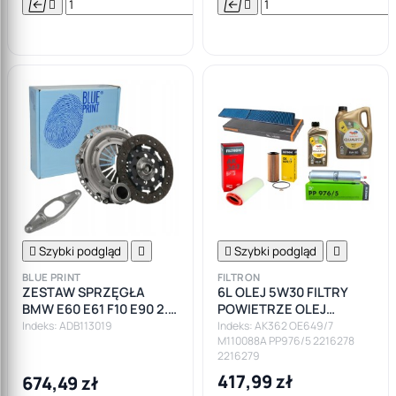






Do

koszyka

Szybki podgląd


Szybki podgląd

BLUE PRINT
FILTRON
ZESTAW SPRZĘGŁA
6L OLEJ 5W30 FILTRY
BMW E60 E61 F10 E90 2.5
POWIETRZE OLEJ
3.0 I
PALIWO KABINA BMW
Indeks: ADB113019
Indeks: AK362 OE649/7
M110088A PP976/5 2216278
E90 E91 E87 2.0D M47
2216279
417,99 zł
674,49 zł