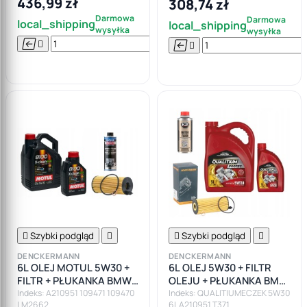
436,99 zł
308,74 zł
Darmowa
Darmowa
local_shipping
local_shipping
wysyłka
wysyłka






Do

koszyka

Szybki podgląd


Szybki podgląd

DENCKERMANN
DENCKERMANN
6L OLEJ MOTUL 5W30 +
6L OLEJ 5W30 + FILTR
FILTR + PŁUKANKA BMW
OLEJU + PŁUKANKA BMW
F10 F11 F20 F30 F82 E90
F10 F11 F20 F30 F82 E90
Indeks: A210951 109471 109470
Indeks: QUALITIUMECZEK 5W30
LM2662
6L A210951 T371
E92 E87
E92 E87