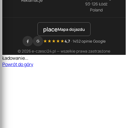
Reklamacje
93-126 Łódź
Poland
place
Mapa dojazdu
★★★★★
4,7
· 1452 opinie Google
© 2026 e-czesci24.pl — wszelkie prawa zastrzeżone
Ładowanie...
Powrót do góry