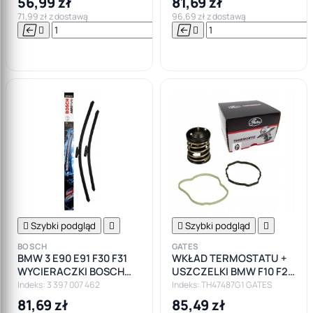
56,99 zł
81,69 zł
71,99 zł z dostawą
96,69 zł z dostawą






Do

koszyka

Szybki podgląd


Szybki podgląd

BOSCH
GATES
BMW 3 E90 E91 F30 F31
WKŁAD TERMOSTATU +
WYCIERACZKI BOSCH
USZCZELKI BMW F10 F20
AEROTWIN
F30 F80 2.0 N47
Indeks: 3 397 007 462
Indeks: TH47487G1 GATES
81,69 zł
85,49 zł