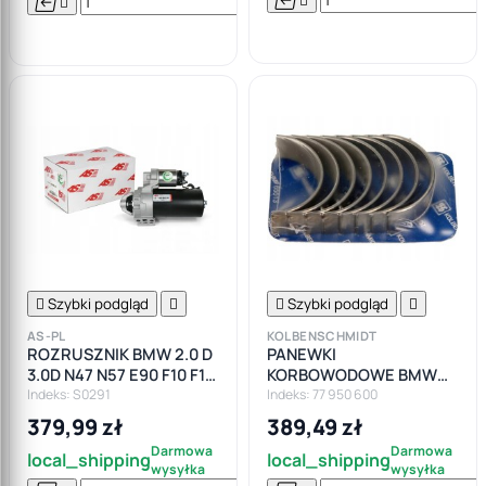






Do

koszyka

Szybki podgląd


Szybki podgląd

AS-PL
KOLBENSCHMIDT
ROZRUSZNIK BMW 2.0 D
PANEWKI
3.0D N47 N57 E90 F10 F15
KORBOWODOWE BMW
E70
N47 2.0D F10 F11 F20 F30
Indeks: S0291
Indeks: 77 950 600
F82 E90 STANDARD
379,99 zł
389,49 zł
Darmowa
Darmowa
local_shipping
local_shipping
wysyłka
wysyłka