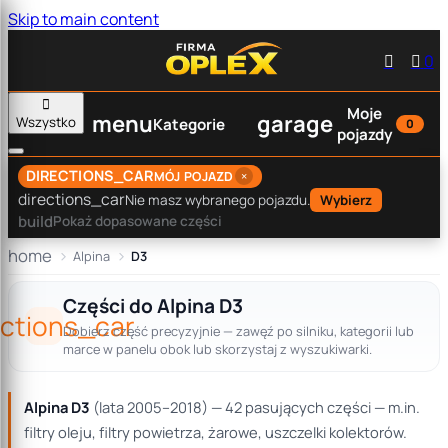
Skip to main content


0

Moje
menu
garage
Wszystko
Kategorie
0
pojazdy
DIRECTIONS_CAR
×
MÓJ POJAZD
directions_car
Nie masz wybranego pojazdu.
Wybierz
build
Pokaż dopasowane części
home
Alpina
D3
Części do Alpina D3
ections_car
Dobierz część precyzyjnie — zawęź po silniku, kategorii lub
marce w panelu obok lub skorzystaj z wyszukiwarki.
Alpina D3
(lata 2005–2018) — 42 pasujących części — m.in.
filtry oleju, filtry powietrza, żarowe, uszczelki kolektorów.