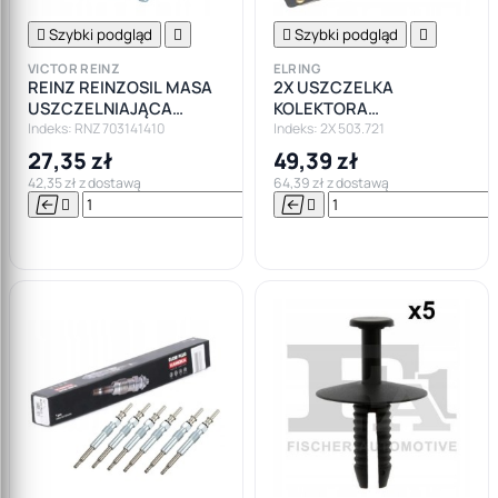

Szybki podgląd


Szybki podgląd

VICTOR REINZ
ELRING
REINZ REINZOSIL MASA
2X USZCZELKA
USZCZELNIAJĄCA
KOLEKTORA
SZARA KLEJ 70M
WYDECHOWEGO BMW
Indeks: RNZ 703141410
Indeks: 2X 503.721
N47 2.0 D F10 F11 F20 F30
27,35 zł
49,39 zł
F82
42,35 zł z dostawą
64,39 zł z dostawą






Do

koszyka