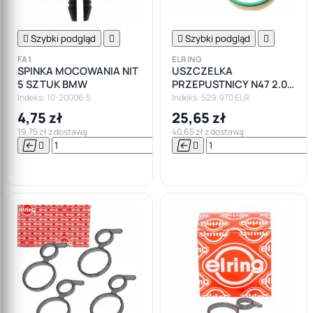

Szybki podgląd


Szybki podgląd

FA1
ELRING
SPINKA MOCOWANIA NIT
USZCZELKA
5 SZTUK BMW
PRZEPUSTNICY N47 2.0
BMW F10 F11 F20 F30 F80
Indeks: 10-20006.5
Indeks: 529.970 ELR
F82 E90
4,75 zł
25,65 zł
19,75 zł z dostawą
40,65 zł z dostawą






Do

koszyka