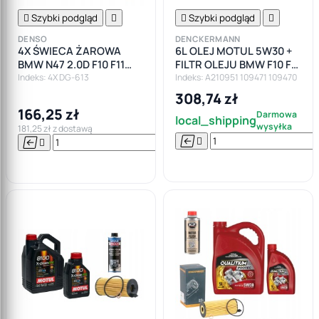

Szybki podgląd


Szybki podgląd

DENSO
DENCKERMANN
4X ŚWIECA ŻAROWA
6L OLEJ MOTUL 5W30 +
BMW N47 2.0D F10 F11
FILTR OLEJU BMW F10 F11
F20 F30 F82
F20 F30 F82 E90 E92 E87
Indeks: 4X DG-613
Indeks: A210951 109471 109470
308,74 zł
166,25 zł
Darmowa
local_shipping
wysyłka
181,25 zł z dostawą






Do

koszyka