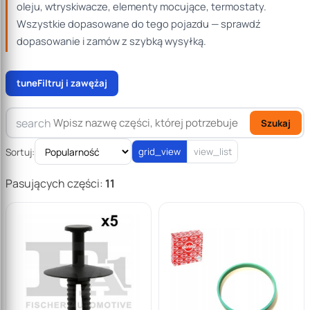
oleju, wtryskiwacze, elementy mocujące, termostaty.
Wszystkie dopasowane do tego pojazdu — sprawdź
dopasowanie i zamów z szybką wysyłką.
tune
Filtruj i zawężaj
search
Szukaj
Sortuj:
grid_view
view_list
Pasujących części:
11