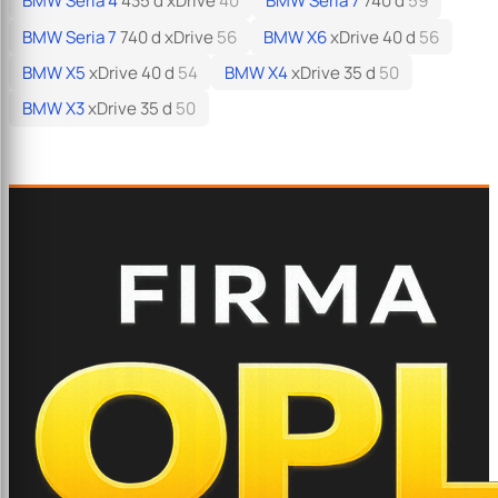
BMW Seria 4
435 d xDrive
40
BMW Seria 7
740 d
59
BMW Seria 7
740 d xDrive
56
BMW X6
xDrive 40 d
56
BMW X5
xDrive 40 d
54
BMW X4
xDrive 35 d
50
BMW X3
xDrive 35 d
50