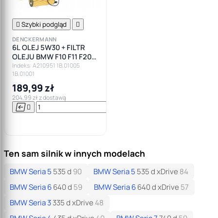

Szybki podgląd

DENCKERMANN
6L OLEJ 5W30 + FILTR
OLEJU BMW F10 F11 F20
F30 F82 E90 E92 E87
Indeks: A210951 1B.01005
1B.01001
189,99 zł
204,99 zł z dostawą




Do

koszyka
Ten sam silnik w innych modelach
BMW Seria 5
535 d
90
BMW Seria 5
535 d xDrive
84
BMW Seria 6
640 d
59
BMW Seria 6
640 d xDrive
57
BMW Seria 3
335 d xDrive
48