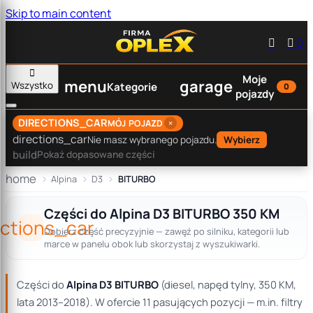
Skip to main content


0

Moje
menu
garage
Wszystko
Kategorie
0
pojazdy
DIRECTIONS_CAR
×
MÓJ POJAZD
directions_car
Nie masz wybranego pojazdu.
Wybierz
build
Pokaż dopasowane części
home
Alpina
D3
BITURBO
Części do Alpina D3 BITURBO 350 KM
ections_car
Dobierz część precyzyjnie — zawęź po silniku, kategorii lub
marce w panelu obok lub skorzystaj z wyszukiwarki.
Części do
Alpina D3 BITURBO
(diesel, napęd tylny, 350 KM,
lata 2013–2018). W ofercie 11 pasujących pozycji — m.in. filtry