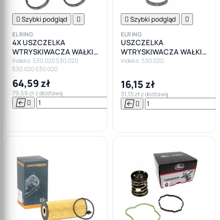

Szybki podgląd


Szybki podgląd

ELRING
ELRING
4X USZCZELKA
USZCZELKA
WTRYSKIWACZA WAŁKI
WTRYSKIWACZA WAŁKI
ROZRZĄDU BMW N47
ROZRZĄDU BMW DIESEL
Indeks: 530.020 530.020
Indeks: 530.020
530.020 530.020
2.0D F10 F11 F20 F30 F82
64,59 zł
16,15 zł
79,59 zł z dostawą
31,15 zł z dostawą






Do

koszyka