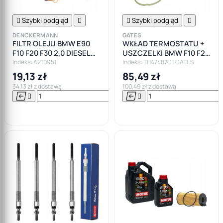

Szybki podgląd


Szybki podgląd

DENCKERMANN
GATES
FILTR OLEJU BMW E90
WKŁAD TERMOSTATU +
F10 F20 F30 2,0 DIESEL
USZCZELKI BMW F10 F20
MINI
F30 F80 2.0 N47
Indeks: A210951
Indeks: TH47487G1 GATES
19,13 zł
85,49 zł
34,13 zł z dostawą
100,49 zł z dostawą






Do

koszyka