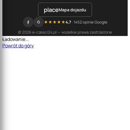
place
Mapa dojazdu
★★★★★
4,7
· 1452 opinie Google
© 2026 e-czesci24.pl — wszelkie prawa zastrzeżone
Ładowanie...
Powrót do góry