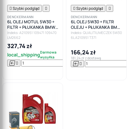

Szybki podgląd


Szybki podgląd

DENCKERMANN
DENCKERMANN
6L OLEJ MOTUL 5W30 +
6L OLEJ 5W30 + FILTR
FILTR + PŁUKANKA BMW
OLEJU + PŁUKANKA BMW
F10 F11 F20 F30 F82 E90
F10 F11 F20 F30 F82 E90
Indeks: A210951 109471 109470
Indeks: QUALITIUMECZEK 5W30
LM2662
6L A210951 T371
E92 E87
E92 E87
327,74 zł
166,24 zł
Darmowa
local_shipping
wysyłka
181,24 zł z dostawą






Do

koszyka