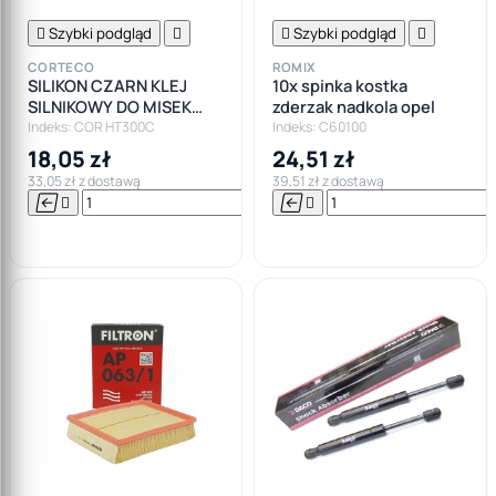

Szybki podgląd


Szybki podgląd

CORTECO
ROMIX
SILIKON CZARN KLEJ
10x spinka kostka
SILNIKOWY DO MISEK
zderzak nadkola opel
CORTECO +300
Indeks: COR HT300C
Indeks: C60100
18,05 zł
24,51 zł
33,05 zł z dostawą
39,51 zł z dostawą






Do

koszyka