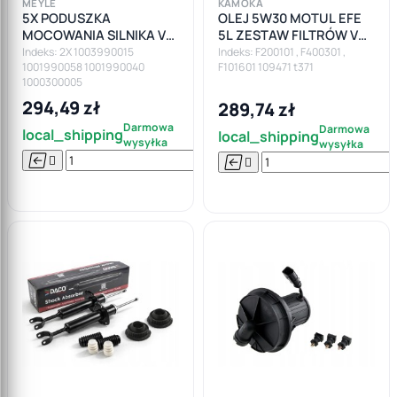
MEYLE
KAMOKA
5X PODUSZKA
OLEJ 5W30 MOTUL EFE
MOCOWANIA SILNIKA VW
5L ZESTAW FILTRÓW VW
PASSAT B5 1.9 TDI
PASSAT AUDI A4 B5 1.6 1.8
Indeks: 2X 1003990015
Indeks: F200101 , F400301 ,
1001990058 1001990040
F101601 109471 t371
1.8T
1000300005
294,49 zł
289,74 zł
Darmowa
Darmowa
local_shipping
local_shipping
wysyłka
wysyłka






Do

koszyka