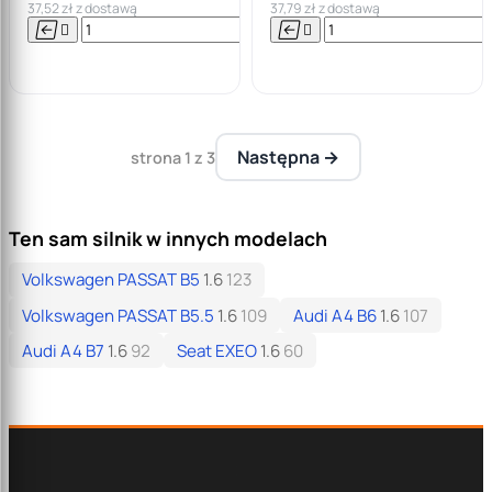
37,52 zł z dostawą
37,79 zł z dostawą






Do

koszyka
Następna →
strona 1 z 3
Ten sam silnik w innych modelach
Volkswagen PASSAT B5
1.6
123
Volkswagen PASSAT B5.5
1.6
109
Audi A4 B6
1.6
107
Audi A4 B7
1.6
92
Seat EXEO
1.6
60