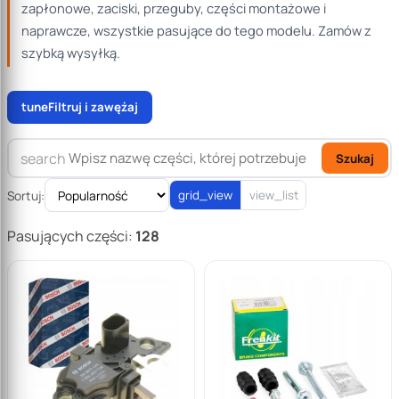
zapłonowe, zaciski, przeguby, części montażowe i
naprawcze, wszystkie pasujące do tego modelu. Zamów z
szybką wysyłką.
tune
Filtruj i zawężaj
search
Szukaj
Sortuj:
grid_view
view_list
Pasujących części:
128