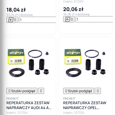
HAMULCOWEGO OPEL
Indeks: 812001
A8 D2
FORD BMW VW AUDI
20,06 zł
18,04 zł
SEAT
35,06 zł z dostawą
33,04 zł z dostawą






Do

koszyka

Szybki podgląd


Szybki podgląd

FRENKIT
FRENKIT
REPERATURKA ZESTAW
REPERATURKA ZESTAW
NAPRAWCZY AUDI A4 A6
NAPRAWCZY OPEL
SEAT VW
ASTRA G H CORSA
Indeks: 257004
Indeks: 257004