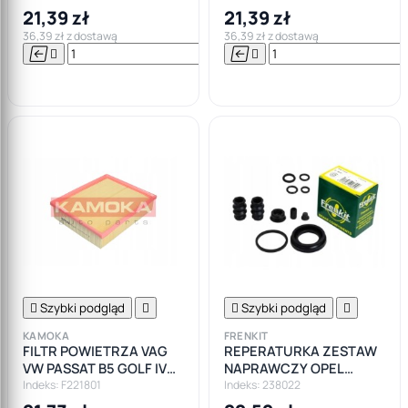
21,39 zł
21,39 zł
36,39 zł z dostawą
36,39 zł z dostawą






Do

koszyka

Szybki podgląd


Szybki podgląd

KAMOKA
FRENKIT
FILTR POWIETRZA VAG
REPERATURKA ZESTAW
VW PASSAT B5 GOLF IV
NAPRAWCZY OPEL
SKODA OCTAVIA I A4 B6
ZAFIRA ASTRA G H
Indeks: F221801
Indeks: 238022
BENZYNA DIES