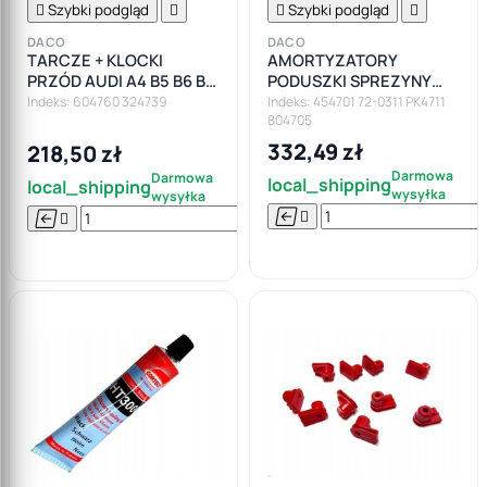

Szybki podgląd


Szybki podgląd

DACO
DACO
TARCZE + KLOCKI
AMORTYZATORY
PRZÓD AUDI A4 B5 B6 B7
PODUSZKI SPREZYNY
VW PASSAT B5 280mm
AUDI A4 A6 VW PASSAT
Indeks: 604760 324739
Indeks: 454701 72-0311 PK4711
804705
B5 1.6 1.8 2.0 1.9TDI
332,49 zł
218,50 zł
Darmowa
Darmowa
local_shipping
local_shipping
wysyłka
wysyłka






Do

koszyka