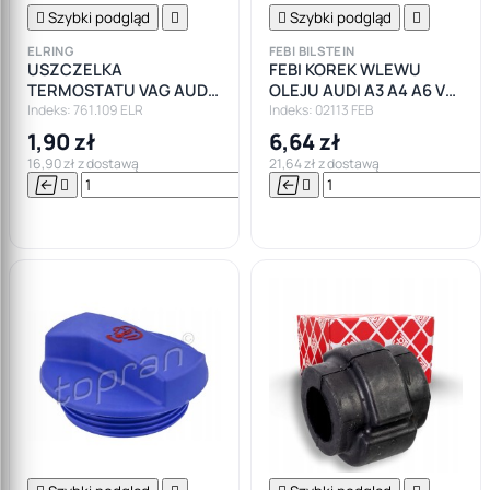

Szybki podgląd


Szybki podgląd

ELRING
FEBI BILSTEIN
USZCZELKA
FEBI KOREK WLEWU
TERMOSTATU VAG AUDI
OLEJU AUDI A3 A4 A6 VW
SEAT SKODA VW 1.9 TDI
GOLF BORA POLO SEAT
Indeks: 761.109 ELR
Indeks: 02113 FEB
1.6 1.8
SKODA INNE
1,90 zł
6,64 zł
16,90 zł z dostawą
21,64 zł z dostawą






Do

koszyka