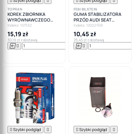

Szybki podgląd


Szybki podgląd

TOPRAN
FEBI BILSTEIN
KOREK ZBIORNIKA
GUMA STABILIZATORA
WYRÓWNAWCZEGO
PRZÓD AUDI SEAT
PŁYNU VW BORA GOLF IV
SKODA SUPERB VW
Indeks: 107532
Indeks: 10022 FEB
PASSAT B5 AUDI A3 A4
PASSAT B5
15,19 zł
10,45 zł
30,19 zł z dostawą
25,45 zł z dostawą






Do

koszyka

Szybki podgląd


Szybki podgląd
