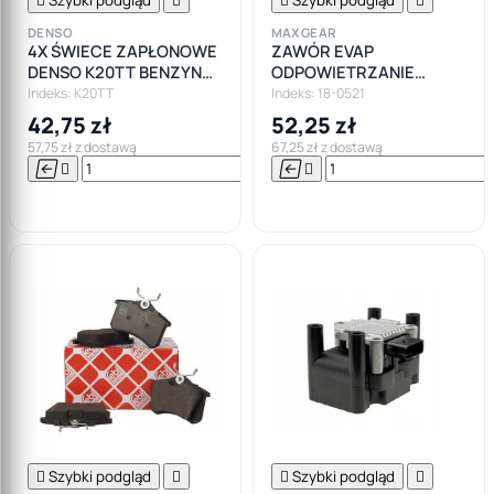
DENSO
MAXGEAR
4X ŚWIECE ZAPŁONOWE
ZAWÓR EVAP
DENSO K20TT BENZYNA
ODPOWIETRZANIE
LPG GAZ
ZBIORNIKA PALIWA OPEL
Indeks: K20TT
Indeks: 18-0521
AUDI ALFA
42,75 zł
52,25 zł
57,75 zł z dostawą
67,25 zł z dostawą






Do

koszyka

Szybki podgląd


Szybki podgląd
