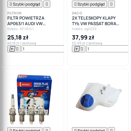

Szybki podgląd


Szybki podgląd

FILTRON
DACO
FILTR POWIETRZA
2X TELESKOPY KLAPY
AP063/1 AUDI VW
TYŁ VW PASSAT BORA
SUBERB BMW E35 E39
AUDI A4 FABI
Indeks: AP 063/1
Indeks: sg0239
25,18 zł
37,99 zł
40,18 zł z dostawą
52,99 zł z dostawą






Do

koszyka

Szybki podgląd


Szybki podgląd
