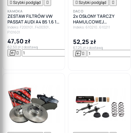

Szybki podgląd


Szybki podgląd

KAMOKA
DACO
ZESTAW FILTRÓW VW
2x OSŁONY TARCZY
PASSAT AUDI A4 B5 1.6 1.8
HAMULCOWEJ
1.8T
KOTWICZNE PRZÓD L+P
Indeks: F200101 , F400301 ,
Indeks: 610210 , 610211
F101601
PASSAT B5 AUDI A4 B5
47,50 zł
52,25 zł
62,50 zł z dostawą
67,25 zł z dostawą






Do

koszyka