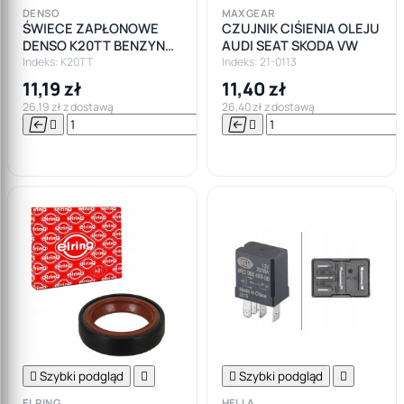
DENSO
MAXGEAR
ŚWIECE ZAPŁONOWE
CZUJNIK CIŚIENIA OLEJU
DENSO K20TT BENZYNA
AUDI SEAT SKODA VW
LPG GAZ
Indeks: K20TT
Indeks: 21-0113
11,19 zł
11,40 zł
26,19 zł z dostawą
26,40 zł z dostawą






Do

koszyka

Szybki podgląd


Szybki podgląd

ELRING
HELLA