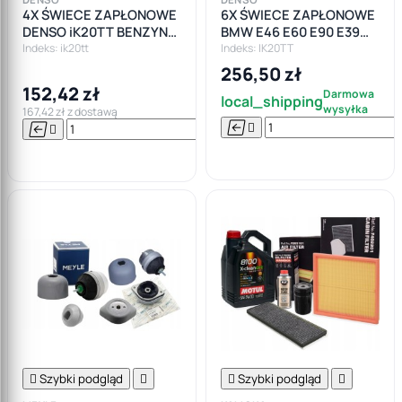
4X ŚWIECE ZAPŁONOWE
6X ŚWIECE ZAPŁONOWE
DENSO iK20TT BENZYNA
BMW E46 E60 E90 E39
LPG GAZ
M52 M54 IRYDOWE
Indeks: ik20tt
Indeks: IK20TT
256,50 zł
152,42 zł
Darmowa
local_shipping
wysyłka
167,42 zł z dostawą






Do

koszyka

Szybki podgląd


Szybki podgląd
