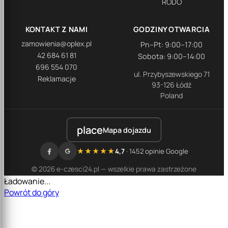
RODO
KONTAKT Z NAMI
GODZINY OTWARCIA
zamowienia@oplex.pl
Pn–Pt: 9:00–17:00
42 684 61 81
Sobota: 9:00–14:00
696 554 070
ul. Przybyszewskiego 71
Reklamacje
93-126 Łódź
Poland
place
Mapa dojazdu
★★★★★
4,7
· 1452 opinie Google
© 2026 e-czesci24.pl — wszelkie prawa zastrzeżone
Ładowanie...
Powrót do góry