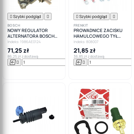

Szybki podgląd


Szybki podgląd

BOSCH
FRENKIT
NOWY REGULATOR
PROWADNICE ZACISKU
ALTERNATORA BOSCH
HAMULCOWEGO TYŁ
VW AUDI SEAT SKODA
CITROEN PEUGEOT
Indeks: 1986AE0124
Indeks: 808007
OPEL FORD BMW
71,25 zł
21,85 zł
86,25 zł z dostawą
36,85 zł z dostawą






Do

koszyka