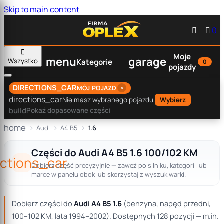
Skip to main content


0

Moje
menu
garage
Wszystko
Kategorie
0
pojazdy
DIRECTIONS_CAR
×
MÓJ POJAZD
directions_car
Nie masz wybranego pojazdu.
Wybierz
build
Pokaż dopasowane części
home
Audi
A4 B5
1.6
Części do Audi A4 B5 1.6 100/102 KM
ections_car
Dobierz część precyzyjnie — zawęź po silniku, kategorii lub
marce w panelu obok lub skorzystaj z wyszukiwarki.
Dobierz części do
Audi A4 B5 1.6
(benzyna, napęd przedni,
100–102 KM, lata 1994–2002). Dostępnych 128 pozycji — m.in.