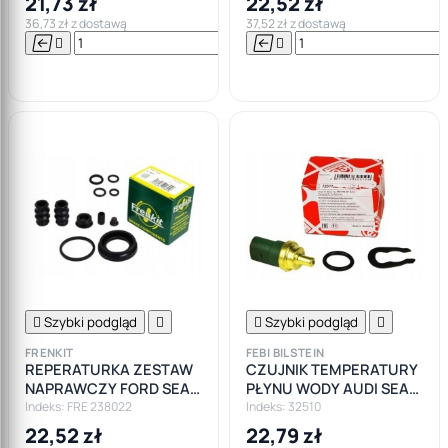
21,73 zł
22,52 zł
36,73 zł z dostawą
37,52 zł z dostawą






Do

koszyka

Szybki podgląd


Szybki podgląd

FRENKIT
FEBI BILSTEIN
REPERATURKA ZESTAW
CZUJNIK TEMPERATURY
NAPRAWCZY FORD SEAT
PŁYNU WODY AUDI SEAT
AUDI VW 38m
SKODA VW
Indeks: FRE 238022
Indeks: 32510
22,52 zł
22,79 zł