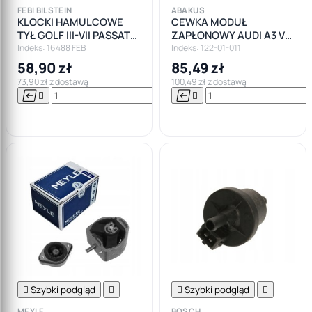
FEBI BILSTEIN
ABAKUS
KLOCKI HAMULCOWE
CEWKA MODUŁ
TYŁ GOLF III-VII PASSAT
ZAPŁONOWY AUDI A3 VW
B5-B7
GOLF SKODA FABIA I
Indeks: 16488 FEB
Indeks: 122-01-011
SEAT AKL
58,90 zł
85,49 zł
73,90 zł z dostawą
100,49 zł z dostawą






Do

koszyka

Szybki podgląd


Szybki podgląd

MEYLE
BOSCH