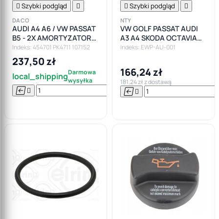

Szybki podgląd


Szybki podgląd

DACO
NTY
AUDI A4 A6 / VW PASSAT
VW GOLF PASSAT AUDI
B5 - 2X AMORTYZATOR
A3 A4 SKODA OCTAVIA
PRZÓD ODBOJE
POMPA WTÓRNEGO
Indeks: 454701 PK4711 107152
Indeks: EWP-AU-001
PODUSZKI ZESTAW
POWIETRZA
237,50 zł
166,24 zł
Darmowa
local_shipping
wysyłka
181,24 zł z dostawą






Do

koszyka