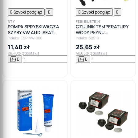

Szybki podgląd


Szybki podgląd

NTY
FEBI BILSTEIN
POMPA SPRYSKIWACZA
CZUJNIK TEMPERATURY
SZYBY VW AUDI SEAT
WODY PŁYNU
SKODA
CHŁODZĄCEGO OWAL
Indeks: ESP-VW-000
Indeks: 32510
AUDI SEAT SKODA VW 1.9
11,40 zł
25,65 zł
TDI
26,40 zł z dostawą
40,65 zł z dostawą






Do

koszyka