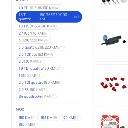
1.9 TDI
101/116/130 KM
149
1.8 T
150/163/170/190
103
quattro
KM
1.8 T
150/163/190 KM
106
2.4
163/170 KM
94
3.0
218/220 KM
94
3.0 quattro
218/220 KM
94
2.5 TDI
155/163 KM
79
2.0
130 KM
109
1.9 TDI quattro
130 KM
124
1.6
102 KM
107
2.5 TDI quattro
180 KM
85
2.0 FSI
150 KM
78
S4 quattro
344 KM
47
MOC
150 KM
84
163 KM
95
170 KM
69
190 KM
83