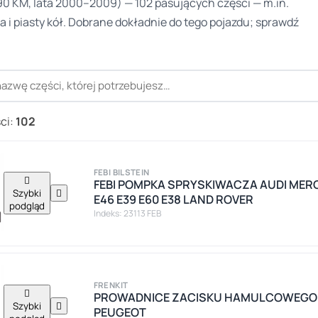
0 KM, lata 2000–2009) — 102 pasujących części — m.in.
a i piasty kół. Dobrane dokładnie do tego pojazdu; sprawdź
ci:
102
FEBI BILSTEIN

FEBI POMPKA SPRYSKIWACZA AUDI MER
Szybki

E46 E39 E60 E38 LAND ROVER
podgląd
Indeks: 23113 FEB
FRENKIT

PROWADNICE ZACISKU HAMULCOWEGO 
Szybki

PEUGEOT