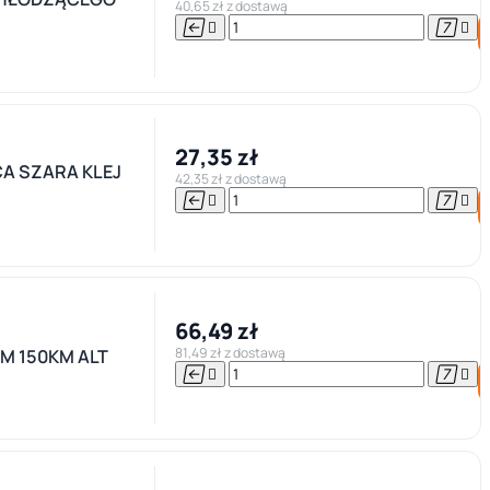
40,65 zł z dostawą




27,35 zł
A SZARA KLEJ
42,35 zł z dostawą




66,49 zł
81,49 zł z dostawą
KM 150KM ALT



