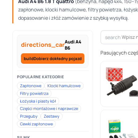
Audi A4 B6 1.8 T quattro
(benzyna, napęd 4x4, 150–19
zapłonowe, klocki hamulcowe, filtry powietrza, łożysk
dopasowanie i złóż zamówienie z szybką wysyłką.
search
Audi A4
directions_car
B6
Pasujących częś
build
Dobierz dokładny pojazd
POPULARNE KATEGORIE
Zapłonowe
Klocki hamulcowe
Filtry powietrza
Łożyska i piasty kół
Części montażowe i naprawcze
Przeguby
Zestawy
Cewki zapłonowe
SILNIK