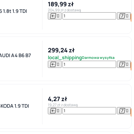
189,99 zł
204,99 zł z dostawą
.8t 1.9 TDI




299,24 zł
UDI A4 B6 B7
local_shipping
Darmowa wysyłka




4,27 zł
19,27 zł z dostawą
ODA 1.9 TDI



