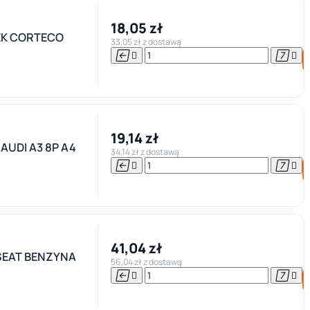
18,05 zł
SEK CORTECO
33,05 zł z dostawą




19,14 zł
AUDI A3 8P A4
34,14 zł z dostawą




41,04 zł
SEAT BENZYNA
56,04 zł z dostawą



