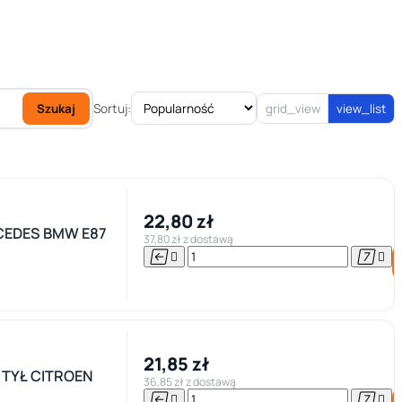
Sortuj:
Szukaj
grid_view
view_list
22,80 zł
CEDES BMW E87
37,80 zł z dostawą




21,85 zł
TYŁ CITROEN
36,85 zł z dostawą



