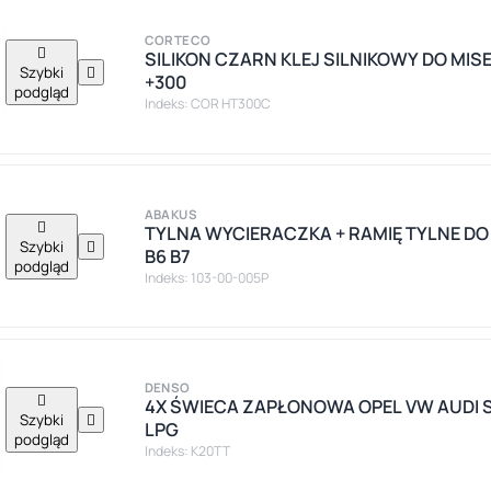
CORTECO

SILIKON CZARN KLEJ SILNIKOWY DO MI
Szybki

+300
podgląd
Indeks: COR HT300C
ABAKUS

TYLNA WYCIERACZKA + RAMIĘ TYLNE DO 
Szybki

B6 B7
podgląd
Indeks: 103-00-005P
DENSO

4X ŚWIECA ZAPŁONOWA OPEL VW AUDI 
Szybki

LPG
podgląd
Indeks: K20TT