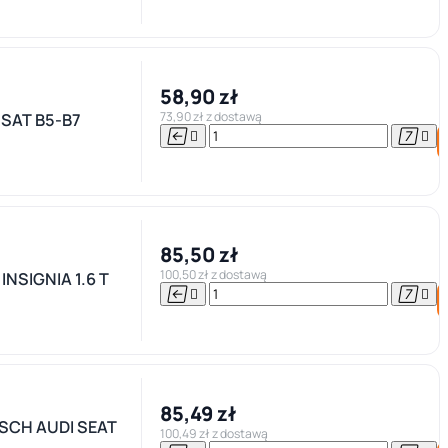
58,90 zł
73,90 zł z dostawą
SSAT B5-B7




85,50 zł
100,50 zł z dostawą
NSIGNIA 1.6 T




85,49 zł
SCH AUDI SEAT
100,49 zł z dostawą