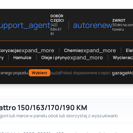
DOBÓR
CZĘŚCI
ZWROT
upport_agent
autorenew
(42)
30 dni na zw
684 61
towaru
81
expand_more
expand_more
oryzacja
Chemia
Ele
expand_more
ry
Hamulce
Oleje i płyny
Wycierac
garage
build
Mo
ranego pojazdu.
Wybierz
Pokaż dopasowane części
uattro 150/163/170/190 KM
gorii lub marce w panelu obok lub skorzystaj z wyszukiwarki.