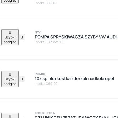
podgląd
Indeks: 808007

NTY
POMPA SPRYSKIWACZA SZYBY VW AUDI 
Szybki

podgląd
Indeks: ESP-VW-000

ROMIX
10x spinka kostka zderzak nadkola opel
Szybki

podgląd
Indeks: C60100
FEBI BILSTEIN

CZUJNIK TEMPERATURY WODY PŁYNU 