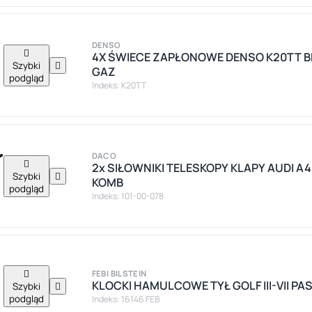
DENSO

4X ŚWIECE ZAPŁONOWE DENSO K20TT 
Szybki

GAZ
podgląd
Indeks: K20TT
DACO

2x SIŁOWNIKI TELESKOPY KLAPY AUDI A4
Szybki

KOMB
podgląd
Indeks: 101-00-078

FEBI BILSTEIN
KLOCKI HAMULCOWE TYŁ GOLF III-VII PA
Szybki

podgląd
Indeks: 16146 FEB