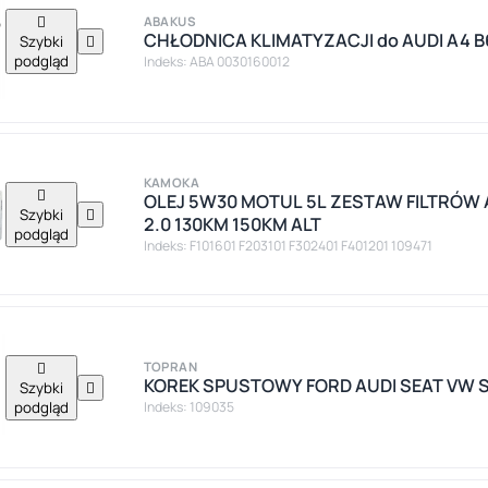

ABAKUS
CHŁODNICA KLIMATYZACJI do AUDI A4 B6 1
Szybki

podgląd
Indeks: ABA 0030160012
KAMOKA

OLEJ 5W30 MOTUL 5L ZESTAW FILTRÓW A
Szybki

2.0 130KM 150KM ALT
podgląd
Indeks: F101601 F203101 F302401 F401201 109471

TOPRAN
KOREK SPUSTOWY FORD AUDI SEAT VW SK
Szybki

podgląd
Indeks: 109035