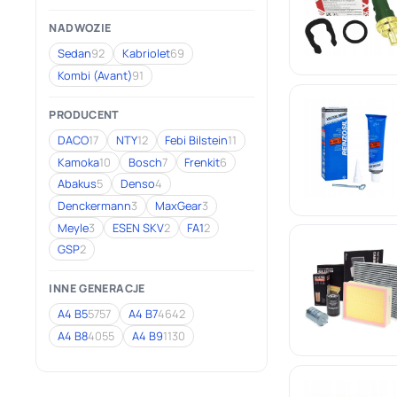
NADWOZIE
Sedan
92
Kabriolet
69
Kombi (Avant)
91
PRODUCENT
DACO
17
NTY
12
Febi Bilstein
11
Kamoka
10
Bosch
7
Frenkit
6
Abakus
5
Denso
4
Denckermann
3
MaxGear
3
Meyle
3
ESEN SKV
2
FA1
2
GSP
2
INNE GENERACJE
A4 B5
5757
A4 B7
4642
A4 B8
4055
A4 B9
1130