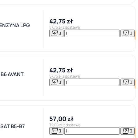
42,75 zł
BENZYNA LPG
57,75 zł z dostawą




42,75 zł
 B6 AVANT
57,75 zł z dostawą




57,00 zł
72,00 zł z dostawą
SSAT B5-B7



