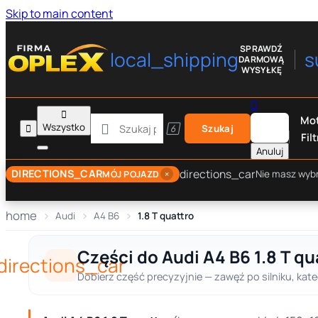
Skip to main content
SPRAWDŹ
local_shipping
s
DARMOWĄ
WYSYŁKĘ


Mot

Wszystko


Szukaj
Filt
Anuluj
directions_car
DIRECTIONS_CAR
×
Nie masz wyb
MÓJ POJAZD
home
Audi
A4 B6
1.8 T quattro
Części do Audi A4 B6 1.8 T q
directions_car
Dobierz część precyzyjnie — zawęź po silniku, kate