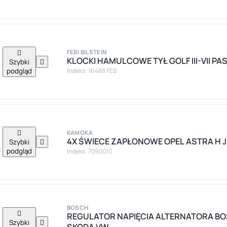

FEBI BILSTEIN
KLOCKI HAMULCOWE TYŁ GOLF III-VII PA
Szybki

podgląd
Indeks: 16488 FEB

KAMOKA
4X ŚWIECE ZAPŁONOWE OPEL ASTRA H J I
Szybki

podgląd
Indeks: 7090010
BOSCH

REGULATOR NAPIĘCIA ALTERNATORA BO
Szybki

SKODA VW