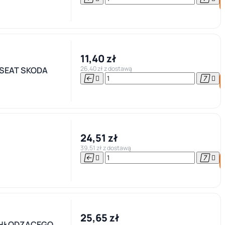
11,40 zł
26,40 zł z dostawą
SEAT SKODA




24,51 zł
39,51 zł z dostawą




25,65 zł
CHŁODZĄCEGO