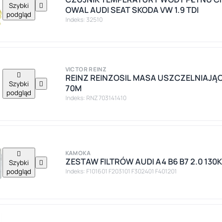
Szybki

OWAL AUDI SEAT SKODA VW 1.9 TDI
podgląd
Indeks: 32510
VICTOR REINZ

REINZ REINZOSIL MASA USZCZELNIAJĄC
Szybki

70M
podgląd
Indeks: RNZ 703141410

KAMOKA
ZESTAW FILTRÓW AUDI A4 B6 B7 2.0 130
Szybki

podgląd
Indeks: F101601 F203101 F302401 F401201