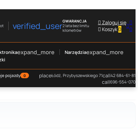
GWARANCJA

Zaloguj się

verified_user

rot
2 lata bez limitu

Koszyk
0
0
kilometrów
expand_more
expand_more
ktronika
Narzędzia
zki
place
call
je pojazdy
Łódź, Przybyszewskiego 71
42 684-61-81
0
call
696-554-070