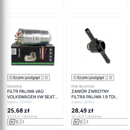

koszyka

Szybki podgląd


Szybki podgląd

KAMOKA
FEBI BILSTEIN
FILTR PALIWA VAG
ZAWÓR ZWROTNY
VOLKSWAGEN VW SEAT
FILTRA PALIWA 1.9 TDI
SKODA 1.9 TDI 2.0 TDI
AUDI SEAT SKODA VW
Indeks: f301001
Indeks: 26960
25,68 zł
28,49 zł
40,68 zł z dostawą
43,49 zł z dostawą






Do

koszyka