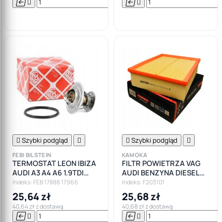






Do

koszyka

Szybki podgląd


Szybki podgląd

FEBI BILSTEIN
KAMOKA
TERMOSTAT LEON IBIZA
FILTR POWIETRZA VAG
AUDI A3 A4 A6 1.9TDI
AUDI BENZYNA DIESEL
2.0TDI
SEAT EXEO AUDI A4 B5
Indeks: FEB 17888 17966
Indeks: F203101
B6 B7
25,64 zł
25,68 zł
40,64 zł z dostawą
40,68 zł z dostawą






Do