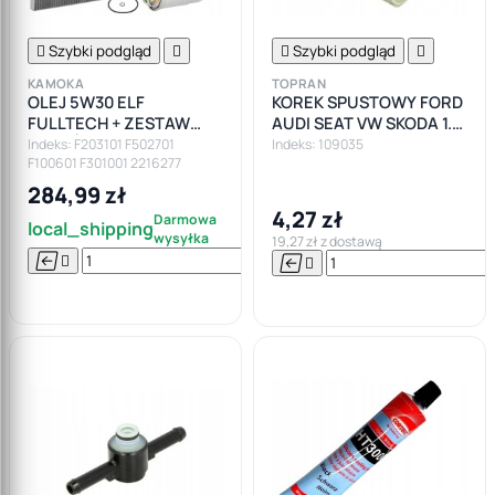

Szybki podgląd


Szybki podgląd

KAMOKA
TOPRAN
OLEJ 5W30 ELF
KOREK SPUSTOWY FORD
FULLTECH + ZESTAW
AUDI SEAT VW SKODA 1.9
FILTRÓW AUDI A4 B6 B7
TDI
Indeks: F203101 F502701
Indeks: 109035
F100601 F301001 2216277
1.9TDI 130KM 2.0TDI
284,99 zł
4,27 zł
Darmowa
local_shipping
wysyłka
19,27 zł z dostawą






Do

koszyka