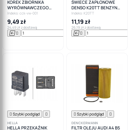
KOREK ZBIORNIKA
ŚWIECE ZAPŁONOWE
WYRÓWNAWCZEGO
DENSO K20TT BENZYNA
AUDI A3 8P VW GOLF VI
LPG GAZ
Indeks: cck-vw-001
Indeks: K20TT
JETTA TOURAN SKODA
9,49 zł
11,19 zł
24,49 zł z dostawą
26,19 zł z dostawą






Do

koszyka

Szybki podgląd


Szybki podgląd

HELLA
DENCKERMANN
HELLA PRZEKAŹNIK
FILTR OLEJU AUDI A4 B5