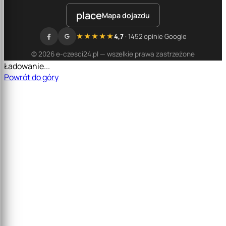
place
Mapa dojazdu
★★★★★
4,7
· 1452 opinie Google
© 2026 e-czesci24.pl — wszelkie prawa zastrzeżone
Ładowanie...
Powrót do góry