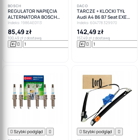
BOSCH
DACO
REGULATOR NAPIĘCIA
TARCZE + KLOCKI TYŁ
ALTERNATORA BOSCH
Audi A4 B6 B7 Seat EXEO
AUDI SEAT SKODA VW
245x10mm
Indeks: 1986AE0113
Indeks: 604778 329970
85,49 zł
142,49 zł
100,49 zł z dostawą
157,49 zł z dostawą






Do

koszyka

Szybki podgląd


Szybki podgląd
