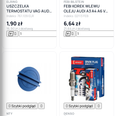
ELRING
FEBI BILSTEIN
USZCZELKA
FEBI KOREK WLEWU
TERMOSTATU VAG AUDI
OLEJU AUDI A3 A4 A6 VW
SEAT SKODA VW 1.9 TDI
GOLF BORA POLO SEAT
Indeks: 761.109 ELR
Indeks: 02113 FEB
1.6 1.8
SKODA INNE
1,90 zł
6,64 zł
16,90 zł z dostawą
21,64 zł z dostawą






Do

koszyka

Szybki podgląd


Szybki podgląd

NTY
DENSO