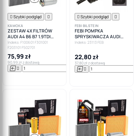

Szybki podgląd


Szybki podgląd

KAMOKA
FEBI BILSTEIN
ZESTAW 4X FILTRÓW
FEBI POMPKA
AUDI A4 B6 B7 1.9TDI
SPRYSKIWACZA AUDI
130KM 2.0TDI
MERCEDES BMW E87
Indeks: F100601 F301001
Indeks: 23113 FEB
F203101 F502701
E46 E39 E60 E38 LAND
ROVER
75,99 zł
22,80 zł
90,99 zł z dostawą
37,80 zł z dostawą






Do

koszyka