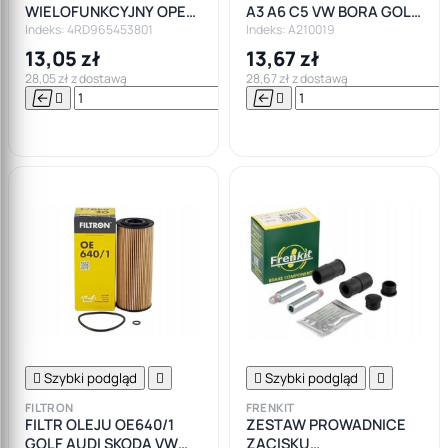
WIELOFUNKCYJNY OPEL
A3 A6 C5 VW BORA GOLF
BMW SUBARU
IV LT POLO SEAT 1.9TDI
Indeks: 4RD965453801
Indeks: A210019
MERCEDES
13,05 zł
13,67 zł
28,05 zł z dostawą
28,67 zł z dostawą






Do

koszyka

Szybki podgląd


Szybki podgląd

FILTRON
FRENKIT
FILTR OLEJU OE640/1
ZESTAW PROWADNICE
GOLF AUDI SKODA VW
ZACISKU