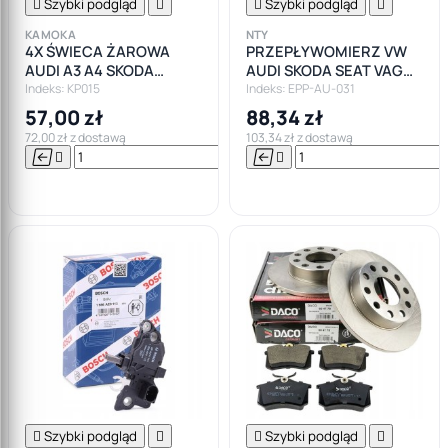

Szybki podgląd


Szybki podgląd

KAMOKA
NTY
4X ŚWIECA ŻAROWA
PRZEPŁYWOMIERZ VW
AUDI A3 A4 SKODA
AUDI SKODA SEAT VAG
OCTAVIA VW GOLF V VI
2.0 TDI 1.9 TDI
Indeks: KP015
Indeks: EPP-AU-031
PASSAT 1.9 2.0 TDI
57,00 zł
88,34 zł
72,00 zł z dostawą
103,34 zł z dostawą






Do

koszyka

Szybki podgląd


Szybki podgląd
