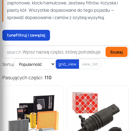
zapłonowe, klocki hamulcowe, zestawy filtrów, łożyska i
piasty kół. Wszystkie dopasowane do tego pojazdu —
sprawdź dopasowanie i zamów z szybką wysyłką.
tune
Filtruj i zawężaj
search
Szukaj
Sortuj:
grid_view
view_list
Pasujących części:
110