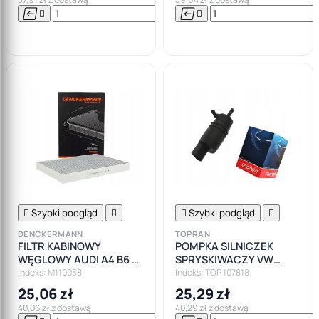






Do

koszyka

Szybki podgląd


Szybki podgląd

DENCKERMANN
TOPRAN
FILTR KABINOWY
POMPKA SILNICZEK
WĘGLOWY AUDI A4 B6 B7
SPRYSKIWACZY VW
A6 SEAT EXEO
PASSAT B5 B6 CC
Indeks: M110038
Indeks: TOP 107818
25,06 zł
25,29 zł
40,06 zł z dostawą
40,29 zł z dostawą