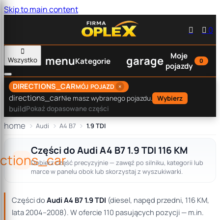
Skip to main content


0

Moje
menu
garage
Wszystko
Kategorie
0
pojazdy
DIRECTIONS_CAR
×
MÓJ POJAZD
directions_car
Nie masz wybranego pojazdu.
Wybierz
build
Pokaż dopasowane części
home
Audi
A4 B7
1.9 TDI
Części do Audi A4 B7 1.9 TDI 116 KM
ections_car
Dobierz część precyzyjnie — zawęź po silniku, kategorii lub
marce w panelu obok lub skorzystaj z wyszukiwarki.
Części do
Audi A4 B7 1.9 TDI
(diesel, napęd przedni, 116 KM,
lata 2004–2008). W ofercie 110 pasujących pozycji — m.in.