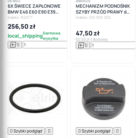
DENSO
ABAKUS
6X ŚWIECE ZAPŁONOWE
MECHANIZM PODNOŚNIK
BMW E46 E60 E90 E39
SZYBY PRZÓD PRAWY do
M52 M54 IRYDOWE
AUDI A4 B6 B7 SEAT
Indeks: IK20TT
Indeks: 130-003-002
EXEO !
256,50 zł
47,50 zł
Darmowa
local_shipping
wysyłka
62,50 zł z dostawą






Do

koszyka

Szybki podgląd


Szybki podgląd
