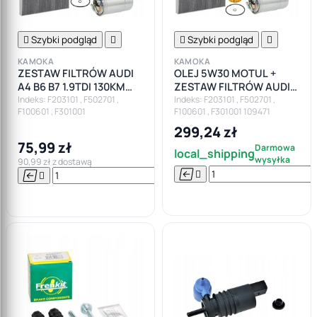

Szybki podgląd


Szybki podgląd

KAMOKA
KAMOKA
ZESTAW FILTRÓW AUDI
OLEJ 5W30 MOTUL +
A4 B6 B7 1.9TDI 130KM
ZESTAW FILTRÓW AUDI
2.0TDI
A4 B6 B7 1.9TDI 130KM
Indeks: F203101 , F502701 ,
Indeks: F203101 , F502701 ,
F100601 , F301001
F100601 , F301001 109471
2.0TDI
299,24 zł
75,99 zł
Darmowa
local_shipping
wysyłka
90,99 zł z dostawą






Do

koszyka