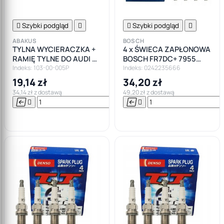

Szybki podgląd


Szybki podgląd

ABAKUS
BOSCH
TYLNA WYCIERACZKA +
4 x ŚWIECA ZAPŁONOWA
RAMIĘ TYLNE DO AUDI A3
BOSCH FR7DC+ 7955
8P A4 B6 B7
BENZYNA LPG
Indeks: 103-00-005P
Indeks: 0242235666
19,14 zł
34,20 zł
34,14 zł z dostawą
49,20 zł z dostawą






Do

koszyka