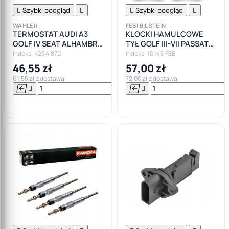

Szybki podgląd


Szybki podgląd

WAHLER
FEBI BILSTEIN
TERMOSTAT AUDI A3
KLOCKI HAMULCOWE
GOLF IV SEAT ALHAMBRA
TYŁ GOLF III-VII PASSAT
FORD GALAXY SKODA
B5-B7
Indeks: 4264.87D
Indeks: 16146 FEB
OCTAVIA
46,55 zł
57,00 zł
61,55 zł z dostawą
72,00 zł z dostawą






Do

koszyka