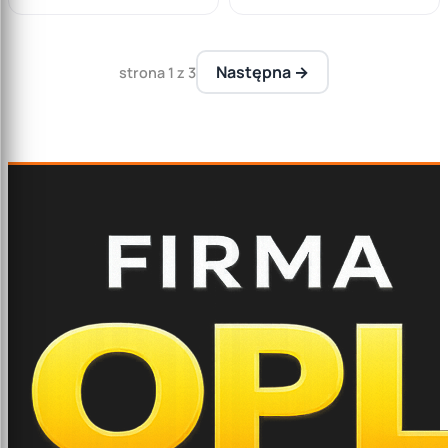
Następna →
strona 1 z 3