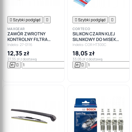

Szybki podgląd


Szybki podgląd

MAXGEAR
CORTECO
ZAWÓR ZWROTNY
SILIKON CZARN KLEJ
KONTROLNY FILTRA
SILNIKOWY DO MISEK
PALIWA 1.9TDI VW SEAT
CORTECO +300
Indeks: 27-0116
Indeks: COR HT300C
SKODA AUDI
12,35 zł
18,05 zł
27,35 zł z dostawą
33,05 zł z dostawą






Do

koszyka