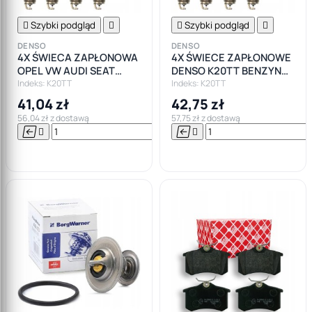

Szybki podgląd


Szybki podgląd

DENSO
DENSO
4X ŚWIECA ZAPŁONOWA
4X ŚWIECE ZAPŁONOWE
OPEL VW AUDI SEAT
DENSO K20TT BENZYNA
BENZYNA LPG
LPG GAZ
Indeks: K20TT
Indeks: K20TT
41,04 zł
42,75 zł
56,04 zł z dostawą
57,75 zł z dostawą






Do

koszyka