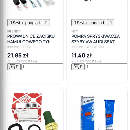

Szybki podgląd


Szybki podgląd

FRENKIT
NTY
PROWADNICE ZACISKU
POMPA SPRYSKIWACZA
HAMULCOWEGO TYŁ
SZYBY VW AUDI SEAT
CITROEN PEUGEOT
SKODA
Indeks: 808007
Indeks: ESP-VW-000
21,85 zł
11,40 zł
36,85 zł z dostawą
26,40 zł z dostawą






Do

koszyka