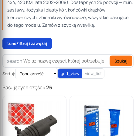
4x4, 420 KM, lata 2002–2009). Dostępnych 26 pozycji — m.in.
zestawy, łożyska i piasty kół, końcówki drążków
kierowniczych, zbiorniki wyrównawcze, wszystkie pasujące
do tego modelu. Zamów z szybką wysyłką.
tune
Filtruj i zawężaj
search
Szukaj
Sortuj:
grid_view
view_list
Pasujących części:
26