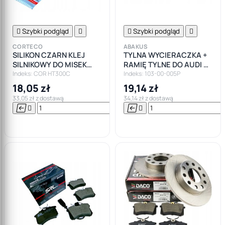

Szybki podgląd


Szybki podgląd

CORTECO
ABAKUS
SILIKON CZARN KLEJ
TYLNA WYCIERACZKA +
SILNIKOWY DO MISEK
RAMIĘ TYLNE DO AUDI A3
CORTECO +300
8P A4 B6 B7
Indeks: COR HT300C
Indeks: 103-00-005P
18,05 zł
19,14 zł
33,05 zł z dostawą
34,14 zł z dostawą






Do

koszyka