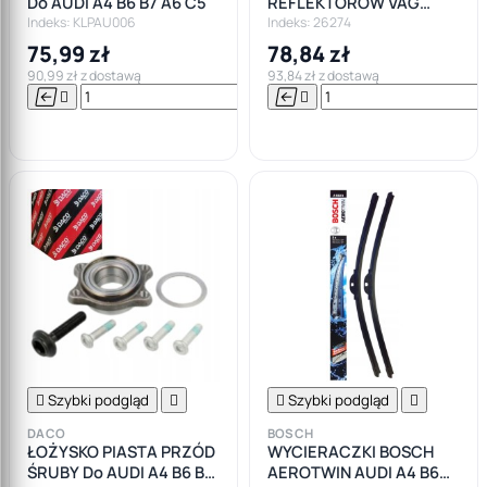
Do AUDI A4 B6 B7 A6 C5
REFLEKTORÓW VAG
BMW OPEL FORD
Indeks: KLPAU006
Indeks: 26274
75,99 zł
78,84 zł
90,99 zł z dostawą
93,84 zł z dostawą






Do

koszyka

Szybki podgląd


Szybki podgląd

DACO
BOSCH
ŁOŻYSKO PIASTA PRZÓD
WYCIERACZKI BOSCH
ŚRUBY Do AUDI A4 B6 B7
AEROTWIN AUDI A4 B6