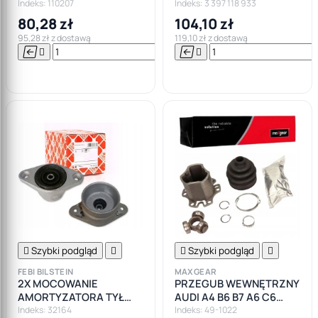
A6 C5
B7 A6 C5
Indeks: 110207
Indeks: 3 397 118 933
80,28 zł
104,10 zł
95,28 zł z dostawą
119,10 zł z dostawą






Do

koszyka

Szybki podgląd


Szybki podgląd

FEBI BILSTEIN
MAXGEAR
2X MOCOWANIE
PRZEGUB WEWNĘTRZNY
AMORTYZATORA TYŁ
AUDI A4 B6 B7 A6 C6
AUDI A4 B6 B7 A6 C6
QUATRO SHARAN VW
Indeks: 32164
Indeks: 49-1022