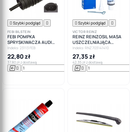

Szybki podgląd


Szybki podgląd

FEBI BILSTEIN
VICTOR REINZ
FEBI POMPKA
REINZ REINZOSIL MASA
SPRYSKIWACZA AUDI
USZCZELNIAJĄCA
MERCEDES BMW E87
SZARA KLEJ 70M
Indeks: 23113 FEB
Indeks: RNZ 703141410
E46 E39 E60 E38 LAND
22,80 zł
27,35 zł
ROVER
37,80 zł z dostawą
42,35 zł z dostawą






Do

koszyka