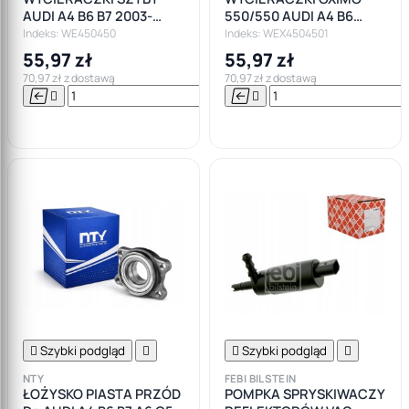
AUDI A4 B6 B7 2003-
550/550 AUDI A4 B6
2008 OXIMO
2001-2003
Indeks: WE450450
Indeks: WEX4504501
55,97 zł
55,97 zł
70,97 zł z dostawą
70,97 zł z dostawą






Do

koszyka

Szybki podgląd


Szybki podgląd

NTY
FEBI BILSTEIN
ŁOŻYSKO PIASTA PRZÓD
POMPKA SPRYSKIWACZY