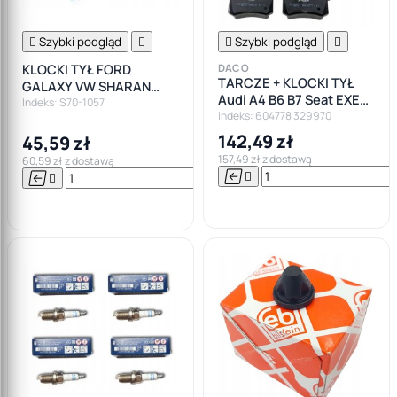

Szybki podgląd


Szybki podgląd

KLOCKI TYŁ FORD
DACO
TARCZE + KLOCKI TYŁ
GALAXY VW SHARAN
Audi A4 B6 B7 Seat EXEO
SEAT ALHAMBRA
Indeks: S70-1057
245x10mm
Indeks: 604778 329970
142,49 zł
45,59 zł
157,49 zł z dostawą
60,59 zł z dostawą






Do

koszyka