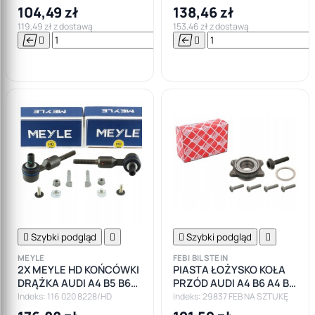
104,49 zł
138,46 zł
119,49 zł z dostawą
153,46 zł z dostawą






Do

koszyka

Szybki podgląd


Szybki podgląd

MEYLE
FEBI BILSTEIN
2X MEYLE HD KOŃCÓWKI
PIASTA ŁOŻYSKO KOŁA
DRĄŻKA AUDI A4 B5 B6
PRZÓD AUDI A4 B6 A4 B7
VW PASSAT
A6 C5
Indeks: 116 020 8228/HD
Indeks: 29837 FEB NA SZTUKĘ
WZMACNIANE ZESTAW