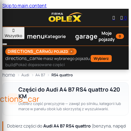
Skip to main content


0

Moje
menu
garage
Wszystko
Kategorie
0
pojazdy
DIRECTIONS_CAR
×
MÓJ POJAZD
directions_car
Nie masz wybranego pojazdu.
Wybierz
build
Pokaż dopasowane części
home
Audi
A4 B7
RS4 quattro
Części do Audi A4 B7 RS4 quattro 420
KM
ections_car
Dobierz część precyzyjnie — zawęź po silniku, kategorii lub
marce w panelu obok lub skorzystaj z wyszukiwarki.
Dobierz części do
Audi A4 B7 RS4 quattro
(benzyna, napęd