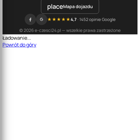
place
Mapa dojazdu
★★★★★
4,7
· 1452 opinie Google
© 2026 e-czesci24.pl — wszelkie prawa zastrzeżone
Ładowanie...
Powrót do góry