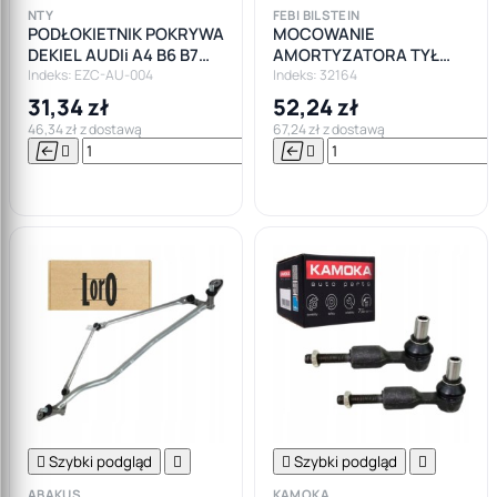
NTY
FEBI BILSTEIN
PODŁOKIETNIK POKRYWA
MOCOWANIE
DEKIEL AUDIi A4 B6 B7
AMORTYZATORA TYŁ
2000-2008 CZARNY
AUDI A4 B6 B7 A6 C6
Indeks: EZC-AU-004
Indeks: 32164
31,34 zł
52,24 zł
46,34 zł z dostawą
67,24 zł z dostawą






Do

koszyka

Szybki podgląd


Szybki podgląd

ABAKUS
KAMOKA