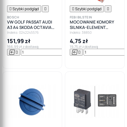

Szybki podgląd


Szybki podgląd

BOSCH
FEBI BILSTEIN
VW GOLF PASSAT AUDI
MOCOWANIE KOMORY
A3 A4 SKODA OCTAVIA
SILNIKA-ELEMENT
1.8 2.0 TFSI 4X ŚWIECA
GUMOWY AUDI A3 8P VW
Indeks: 0242245576
Indeks: 38850
ZAPŁONOWA
GOLF V PASSAT B6
151,99 zł
4,75 zł
166,99 zł z dostawą
19,75 zł z dostawą






Do

koszyka