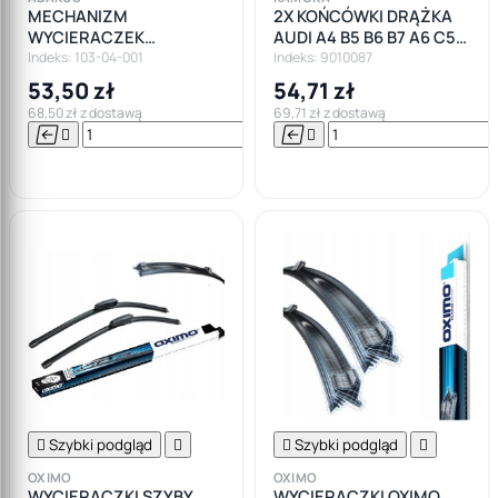
MECHANIZM
2X KOŃCÓWKI DRĄŻKA
WYCIERACZEK
AUDI A4 B5 B6 B7 A6 C5
PRZEDNICH AUDI A4 B6
VW PASSAT B5 SEAT
Indeks: 103-04-001
Indeks: 9010087
B7 + AVANT PRZÓD
EXEO
53,50 zł
54,71 zł
68,50 zł z dostawą
69,71 zł z dostawą






Do

koszyka

Szybki podgląd


Szybki podgląd

OXIMO
OXIMO
WYCIERACZKI SZYBY
WYCIERACZKI OXIMO