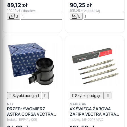
CROMA SAAB 1.9D
1.9 2.0 CDTI
89,12 zł
90,25 zł
104,12 zł z dostawą
105,25 zł z dostawą






Do

koszyka

Szybki podgląd


Szybki podgląd

NTY
MAXGEAR
PRZEPŁYWOMIERZ
4X ŚWIECA ŻAROWA
ASTRA CORSA VECTRA
ZAFIRA VECTRA ASTRA
1.3 1.7 1.9 CDTI FIAT SAAB
1.9 150KM
Indeks: EPP-PL-006
Indeks: 66-0047 MAX