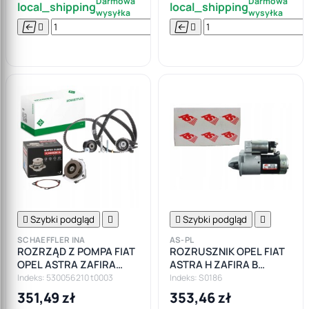
Darmowa
Darmowa
local_shipping
local_shipping
wysyłka
wysyłka






Do

koszyka

Szybki podgląd


Szybki podgląd

SCHAEFFLER INA
AS-PL
ROZRZĄD Z POMPA FIAT
ROZRUSZNIK OPEL FIAT
OPEL ASTRA ZAFIRA
ASTRA H ZAFIRA B
VECTRA INSIGNIA A 1.9
VECTRA C 1.9CDTI
Indeks: 530056210 t0003
Indeks: S0186
2.0CDTI
INSIGNIA A 2.0CDTI
351,49 zł
353,46 zł