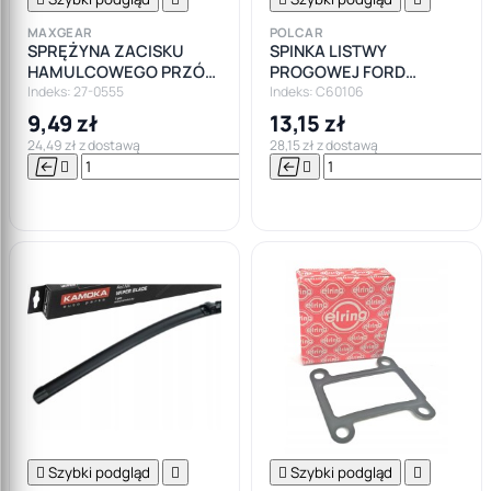
MAXGEAR
POLCAR
SPRĘŻYNA ZACISKU
SPINKA LISTWY
HAMULCOWEGO PRZÓD
PROGOWEJ FORD
SYSTEM ATE ZESTAW
MONDEO MK1 MK2 MK3
Indeks: 27-0555
Indeks: C60106
MONTAŻOWY
MK4
9,49 zł
13,15 zł
24,49 zł z dostawą
28,15 zł z dostawą






Do

koszyka

Szybki podgląd


Szybki podgląd
