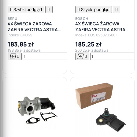

Szybki podgląd


Szybki podgląd

BERU
BOSCH
4X ŚWIECA ŻAROWA
4X ŚWIECA ŻAROWA
ZAFIRA VECTRA ASTRA
ZAFIRA VECTRA ASTRA
1.9CDTI 150
1.9CDTI 150
Indeks: GN059
Indeks: BOS 0250203001
183,85 zł
185,25 zł
198,85 zł z dostawą
200,25 zł z dostawą






Do

koszyka