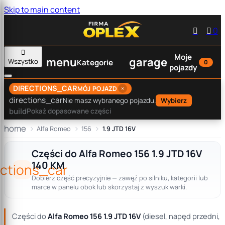
Skip to main content


0

Moje
menu
garage
Wszystko
Kategorie
0
pojazdy
DIRECTIONS_CAR
×
MÓJ POJAZD
directions_car
Nie masz wybranego pojazdu.
Wybierz
build
Pokaż dopasowane części
home
Alfa Romeo
156
1.9 JTD 16V
Części do Alfa Romeo 156 1.9 JTD 16V
140 KM
ections_car
Dobierz część precyzyjnie — zawęź po silniku, kategorii lub
marce w panelu obok lub skorzystaj z wyszukiwarki.
Części do
Alfa Romeo 156 1.9 JTD 16V
(diesel, napęd przedni,