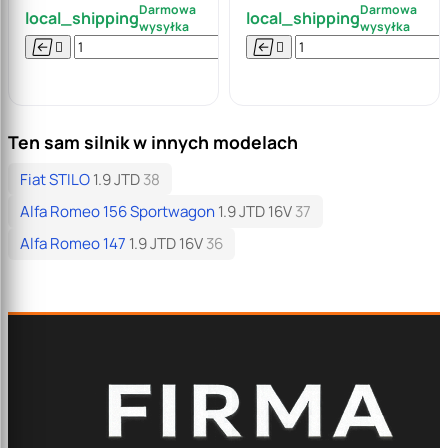
Darmowa
Darmowa
local_shipping
local_shipping
wysyłka
wysyłka






Do

koszyka
Ten sam silnik w innych modelach
Fiat STILO
1.9 JTD
38
Alfa Romeo 156 Sportwagon
1.9 JTD 16V
37
Alfa Romeo 147
1.9 JTD 16V
36