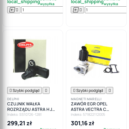
local_shipping
local_shipping
wysyłka
wysyłka






Do

koszyka

Szybki podgląd


Szybki podgląd

DELPHI
MAGNETI MARELLI
CZUJNIK WAŁKA
ZAWÓR EGR OPEL
ROZRZĄDU ASTRA H J
ASTRA VECTRA C
VECTRA C ZAFIRA
SIGNUM 1.9CDTI 150KM
Indeks: SS10726-12B1
Indeks: 571822112005
INSIGNIA 1.9 2.0 CDTI
299,21 zł
301,16 zł