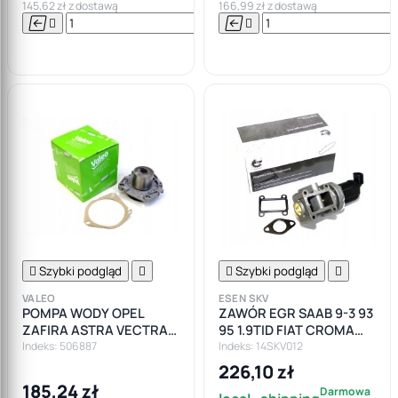
145,62 zł z dostawą
166,99 zł z dostawą






Do

koszyka

Szybki podgląd


Szybki podgląd

VALEO
ESEN SKV
POMPA WODY OPEL
ZAWÓR EGR SAAB 9-3 93
ZAFIRA ASTRA VECTRA
95 1.9TID FIAT CROMA
1.9CDTI 150KM
1.9D
Indeks: 506887
Indeks: 14SKV012
226,10 zł
185,24 zł
Darmowa