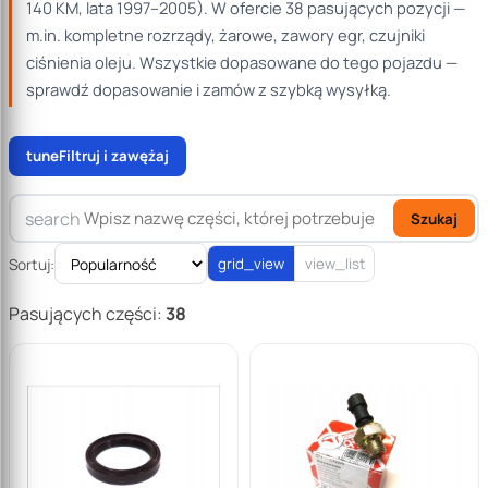
140 KM, lata 1997–2005). W ofercie 38 pasujących pozycji —
m.in. kompletne rozrządy, żarowe, zawory egr, czujniki
ciśnienia oleju. Wszystkie dopasowane do tego pojazdu —
sprawdź dopasowanie i zamów z szybką wysyłką.
tune
Filtruj i zawężaj
search
Szukaj
Sortuj:
grid_view
view_list
Pasujących części:
38