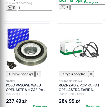
local_shipping
wysyłka
200,24 zł z dostawą






Do

koszyka

Szybki podgląd


Szybki podgląd

SASIC
SCHAEFFLER INA
KOŁO PASOWE WAŁU
ROZRZĄD Z POMPA FIAT
OPEL ASTRA H ZAFIRA B
OPEL ASTRA ZAFIRA
VECTRA FIAT BRAVO
VECTRA INSIGNIA A 1.9
Indeks: 9001813
Indeks: 530056210
PUNTO 1.9CDTI JTD
2.0CDTI
237,49 zł
284,99 zł
Darmowa
Darmowa