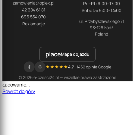
zamowienia@oplex.pl
Pn–Pt: 9:00–17:00
42 684 61 81
Sobota: 9:00–14:00
696 554 070
ul. Przybyszewskiego 71
Reklamacje
93-126 Łódź
Poland
place
Mapa dojazdu
★★★★★
4,7
· 1452 opinie Google
© 2026 e-czesci24.pl — wszelkie prawa zastrzeżone
Ładowanie...
Powrót do góry