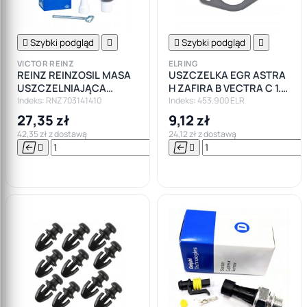

Szybki podgląd


Szybki podgląd

VICTOR REINZ
ELRING
REINZ REINZOSIL MASA
USZCZELKA EGR ASTRA
USZCZELNIAJĄCA
H ZAFIRA B VECTRA C 1.9
SZARA KLEJ 70M
CDTI
Indeks: RNZ 703141410
Indeks: 453.900 ELR
27,35 zł
9,12 zł
42,35 zł z dostawą
24,12 zł z dostawą






Do

koszyka