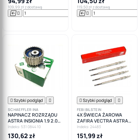
94,99 zł
104,50 zł
109,99 zł z dostawą
119,50 zł z dostawą






Do

koszyka

Szybki podgląd


Szybki podgląd

SCHAEFFLER INA
FEBI BILSTEIN
NAPINACZ ROZRZĄDU
4X ŚWIECA ŻAROWA
ASTRA INSIGNIA 1.9 2.0
ZAFIRA VECTRA ASTRA
CDTI
1.9CDTI 150
Indeks: 531 0844 10
Indeks: 24483
130,62 zł
151,99 zł