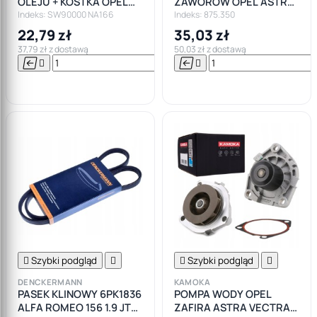
OLEJU + KOSTKA OPEL
ZAWORÓW OPEL ASTRA
2.0 CDTI
H ZAFIRA B VECTRA C
Indeks: SW90000 NA166
Indeks: 875.350
SIGNUM 1.9 CDTI
22,79 zł
35,03 zł
37,79 zł z dostawą
50,03 zł z dostawą






Do

koszyka

Szybki podgląd


Szybki podgląd

DENCKERMANN
KAMOKA
PASEK KLINOWY 6PK1836
POMPA WODY OPEL
ALFA ROMEO 156 1.9 JTD
ZAFIRA ASTRA VECTRA