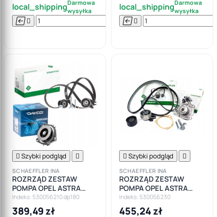
Darmowa
Darmowa
local_shipping
local_shipping
wysyłka
wysyłka






Do

koszyka

Szybki podgląd


Szybki podgląd

SCHAEFFLER INA
SCHAEFFLER INA
ROZRZĄD ZESTAW
ROZRZĄD ZESTAW
POMPA OPEL ASTRA
POMPA OPEL ASTRA
ZAFIRA VECTRA
ZAFIRA VECTRA
Indeks: 530056210 dp180
Indeks: 530056230
INSIGNIA A FIAT 1.9
INSIGNIA A 1.9 2.0CDTI
389,49 zł
455,24 zł
2.0CDTI
FIAT