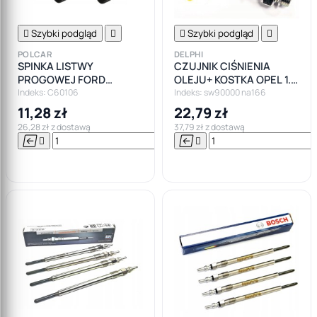

Szybki podgląd


Szybki podgląd

POLCAR
DELPHI
SPINKA LISTWY
CZUJNIK CIŚNIENIA
PROGOWEJ FORD
OLEJU+ KOSTKA OPEL 1.3
MONDEO MK1 MK2 MK3
1.9 CDTI
Indeks: C60106
Indeks: sw90000 na166
MK4
11,28 zł
22,79 zł
26,28 zł z dostawą
37,79 zł z dostawą






Do

koszyka