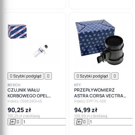

Szybki podgląd


Szybki podgląd

BOSCH
NTY
CZUJNIK WAŁU
PRZEPŁYWOMIERZ
KORBOWEGO OPEL
ASTRA CORSA VECTRA
ASTRA INSIGNIA ZAFIRA
1.3 1.7 1.9 CDTI FIAT SAAB
Indeks: 0986280446
Indeks: EPP-PL-006
1.9 2.0 CDTI
90,25 zł
94,99 zł
105,25 zł z dostawą
109,99 zł z dostawą






Do

koszyka