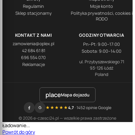
Regulamin
Moje konto
Sklep stacjonarny
Polityka prywatności, cookies i
RODO
KONTAKT Z NAMI
GODZINY OTWARCIA
zamowienia@oplex.pl
Pn–Pt: 9:00–17:00
42 684 61 81
Sobota: 9:00–14:00
696 554 070
ul. Przybyszewskiego 71
Reklamacje
93-126 Łódź
Poland
place
Mapa dojazdu
★★★★★
4,7
· 1452 opinie Google
© 2026 e-czesci24.pl — wszelkie prawa zastrzeżone
Ładowanie...
Powrót do góry