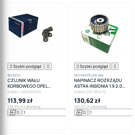

Szybki podgląd


Szybki podgląd

BOSCH
SCHAEFFLER INA
CZUJNIK WAŁU
NAPINACZ ROZRZĄDU
KORBOWEGO OPEL
ASTRA INSIGNIA 1.9 2.0
ASTRA H ZAFIRA B
CDTI
Indeks: 0281002603
Indeks: 531 0844 10
VECTRA C 1.9CDTI
113,99 zł
130,62 zł
128,99 zł z dostawą
145,62 zł z dostawą






Do

koszyka