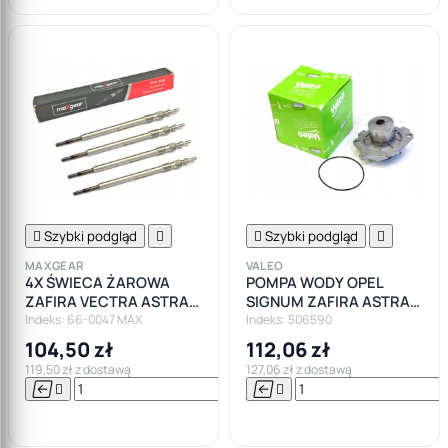

Szybki podgląd


Szybki podgląd

MAXGEAR
VALEO
4X ŚWIECA ŻAROWA
POMPA WODY OPEL
ZAFIRA VECTRA ASTRA
SIGNUM ZAFIRA ASTRA
1.9 150KM
VECTRA 1.9CDTI
Indeks: 66-0047 MAX
Indeks: 506590
104,50 zł
112,06 zł
119,50 zł z dostawą
127,06 zł z dostawą






Do

koszyka