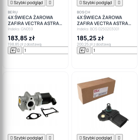

Szybki podgląd


Szybki podgląd

BERU
BOSCH
4X ŚWIECA ŻAROWA
4X ŚWIECA ŻAROWA
ZAFIRA VECTRA ASTRA
ZAFIRA VECTRA ASTRA
1.9CDTI 150
1.9CDTI 150
Indeks: GN059
Indeks: BOS 0250203001
183,85 zł
185,25 zł
198,85 zł z dostawą
200,25 zł z dostawą






Do

koszyka

Szybki podgląd


Szybki podgląd
