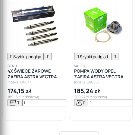

Szybki podgląd


Szybki podgląd

BERU
VALEO
4X ŚWIECE ŻAROWE
POMPA WODY OPEL
ZAFIRA ASTRA VECTRA
ZAFIRA ASTRA VECTRA
1.9cdti Beru
1.9CDTI 150KM
Indeks: GN041
Indeks: 506887
174,15 zł
185,24 zł
189,15 zł z dostawą
200,24 zł z dostawą






Do

koszyka