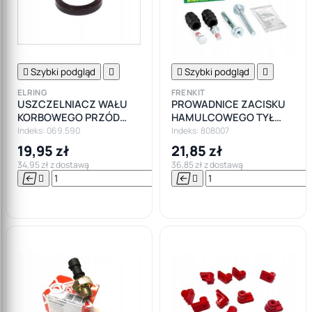

Szybki podgląd


Szybki podgląd

ELRING
FRENKIT
USZCZELNIACZ WAŁU
PROWADNICE ZACISKU
KORBOWEGO PRZÓD
HAMULCOWEGO TYŁ
OPEL INSIGNIA ZAFIRA
CITROEN PEUGEOT
Indeks: 069.590
Indeks: 808007
ASTRA 1.9 2.0 CDTI
19,95 zł
21,85 zł
34,95 zł z dostawą
36,85 zł z dostawą






Do

koszyka