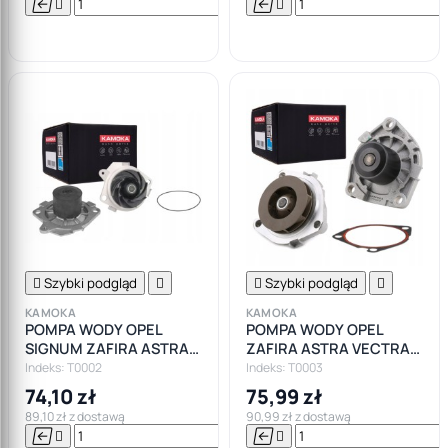






Do

koszyka

Szybki podgląd


Szybki podgląd

KAMOKA
KAMOKA
POMPA WODY OPEL
POMPA WODY OPEL
SIGNUM ZAFIRA ASTRA
ZAFIRA ASTRA VECTRA
VECTRA 1.9CDTI
1.9CDTI 150KM
Indeks: T0002
Indeks: T0003
100/120KM
74,10 zł
75,99 zł
89,10 zł z dostawą
90,99 zł z dostawą






Do