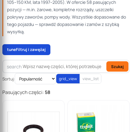
105–150 KM, lata 1997–2005). W ofercie 58 pasujących
pozycji — m.in. żarowe, kompletne rozrządy, uszczelki
pokrywy zaworów, pompy wody. Wszystkie dopasowane do
tego pojazdu — sprawdź dopasowanie i zamów z szybką
wysyłką.
tune
Filtruj i zawężaj
search
Szukaj
Sortuj:
grid_view
view_list
Pasujących części:
58