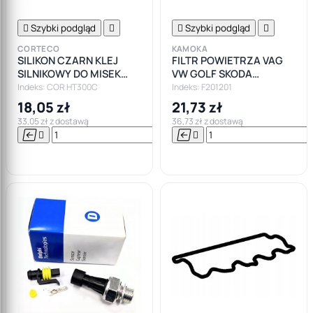

Szybki podgląd


Szybki podgląd

CORTECO
KAMOKA
SILIKON CZARN KLEJ
FILTR POWIETRZA VAG
SILNIKOWY DO MISEK
VW GOLF SKODA
CORTECO +300
OCTAVIA 2 1.9 2.0 TDI
Indeks: COR HT300C
Indeks: F201201
18,05 zł
21,73 zł
33,05 zł z dostawą
36,73 zł z dostawą






Do

koszyka