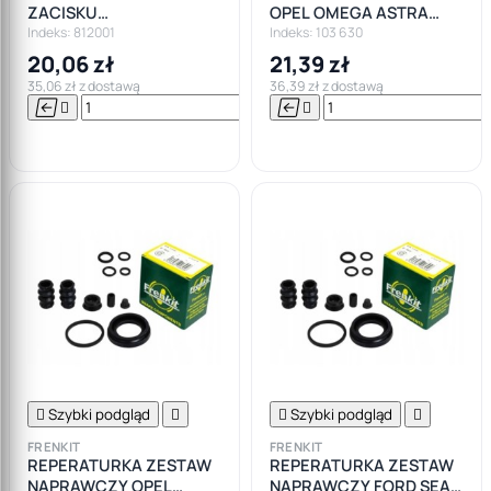
ZACISKU
OPEL OMEGA ASTRA
HAMULCOWEGO OPEL
CORSA VECTRA
Indeks: 812001
Indeks: 103 630
FORD BMW VW AUDI
20,06 zł
21,39 zł
SEAT
35,06 zł z dostawą
36,39 zł z dostawą






Do

koszyka

Szybki podgląd


Szybki podgląd

FRENKIT
FRENKIT
REPERATURKA ZESTAW
REPERATURKA ZESTAW
NAPRAWCZY OPEL
NAPRAWCZY FORD SEAT