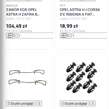
ABAKUS
NTY
ZAWÓR EGR OPEL
OPEL ASTRA H J CORSA
ASTRA H ZAFIRA B
D E INSIGNIA A FIAT
VECTRA C SIGNUM
PUNTO CZUJNIK MAP
Indeks: 121-01-002
Indeks: ECM-PL-000
1.9CDTI 150KM
SENSOR
104,49 zł
18,99 zł
119,49 zł z dostawą
33,99 zł z dostawą






Do

koszyka

Szybki podgląd


Szybki podgląd
