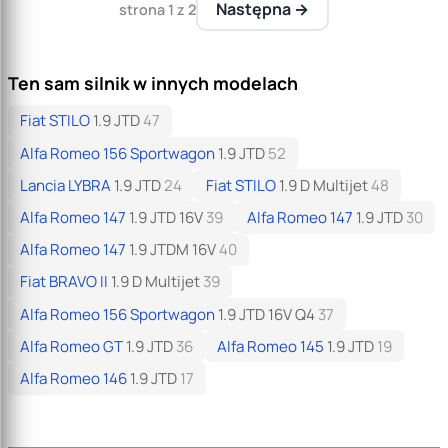
Następna →
strona 1 z 2
Ten sam silnik w innych modelach
Fiat STILO
1.9 JTD
47
Alfa Romeo 156 Sportwagon
1.9 JTD
52
Lancia LYBRA
1.9 JTD
24
Fiat STILO
1.9 D Multijet
48
Alfa Romeo 147
1.9 JTD 16V
39
Alfa Romeo 147
1.9 JTD
30
Alfa Romeo 147
1.9 JTDM 16V
40
Fiat BRAVO II
1.9 D Multijet
39
Alfa Romeo 156 Sportwagon
1.9 JTD 16V Q4
37
Alfa Romeo GT
1.9 JTD
36
Alfa Romeo 145
1.9 JTD
19
Alfa Romeo 146
1.9 JTD
17