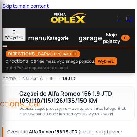
Skip to main content


0

Moje
menu
garage
Wszystko
Kategorie
0
pojazdy
DIRECTIONS_CAR
×
MÓJ POJAZD
directions_car
Nie masz wybranego pojazdu.
Wybierz
build
Pokaż dopasowane części
home
Alfa Romeo
156
1.9 JTD
Części do Alfa Romeo 156 1.9 JTD
105/110/115/126/136/150 KM
ections_car
Dobierz część precyzyjnie — zawęź po silniku, kategorii lub
marce w panelu obok lub skorzystaj z wyszukiwarki.
Części do
Alfa Romeo 156 1.9 JTD
(diesel, napęd przedni,