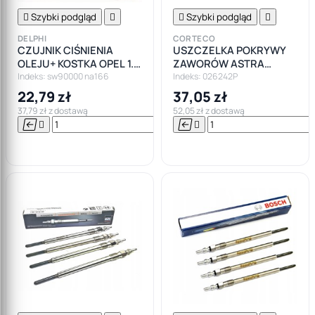

Szybki podgląd


Szybki podgląd

DELPHI
CORTECO
CZUJNIK CIŚNIENIA
USZCZELKA POKRYWY
OLEJU+ KOSTKA OPEL 1.3
ZAWORÓW ASTRA
1.9 CDTI
VECTRA ZAFIRA 1.9 CDTI
Indeks: sw90000 na166
Indeks: 026242P
22,79 zł
37,05 zł
37,79 zł z dostawą
52,05 zł z dostawą






Do

koszyka