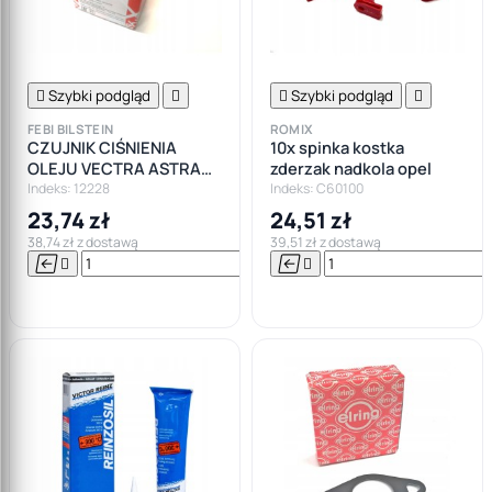

Szybki podgląd


Szybki podgląd

FEBI BILSTEIN
ROMIX
CZUJNIK CIŚNIENIA
10x spinka kostka
OLEJU VECTRA ASTRA
zderzak nadkola opel
1.3 1.9 CDTI
Indeks: 12228
Indeks: C60100
23,74 zł
24,51 zł
38,74 zł z dostawą
39,51 zł z dostawą






Do

koszyka