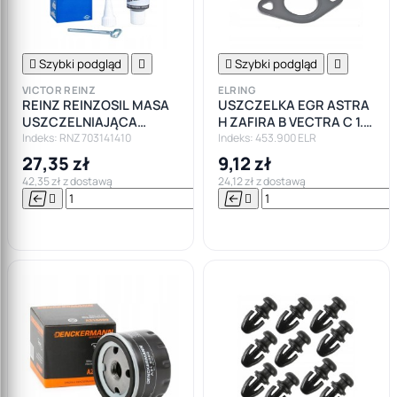

Szybki podgląd


Szybki podgląd

VICTOR REINZ
ELRING
REINZ REINZOSIL MASA
USZCZELKA EGR ASTRA
USZCZELNIAJĄCA
H ZAFIRA B VECTRA C 1.9
SZARA KLEJ 70M
CDTI
Indeks: RNZ 703141410
Indeks: 453.900 ELR
27,35 zł
9,12 zł
42,35 zł z dostawą
24,12 zł z dostawą






Do

koszyka