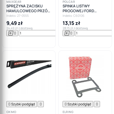
MAXGEAR
POLCAR
SPRĘŻYNA ZACISKU
SPINKA LISTWY
HAMULCOWEGO PRZÓD
PROGOWEJ FORD
SYSTEM ATE ZESTAW
MONDEO MK1 MK2 MK3
Indeks: 27-0555
Indeks: C60106
MONTAŻOWY
MK4
9,49 zł
13,15 zł
24,49 zł z dostawą
28,15 zł z dostawą






Do

koszyka

Szybki podgląd


Szybki podgląd

OXIMO
ELRING