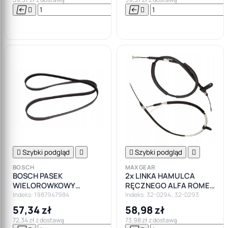






Do

koszyka

Szybki podgląd


Szybki podgląd

BOSCH
MAXGEAR
BOSCH PASEK
2x LINKA HAMULCA
WIELOROWKOWY
RĘCZNEGO ALFA ROMEO
6PK1840
147 156 LEWA+PRAWA
Indeks: 1987947984
Indeks: 32-0294 , 32-0293
ZESTAW
57,34 zł
58,98 zł
72,34 zł z dostawą
73,98 zł z dostawą