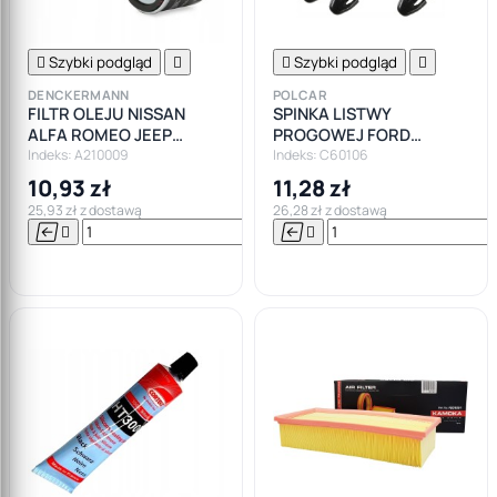

Szybki podgląd


Szybki podgląd

DENCKERMANN
POLCAR
FILTR OLEJU NISSAN
SPINKA LISTWY
ALFA ROMEO JEEP
PROGOWEJ FORD
LIGIER RENAULT DACIA
MONDEO MK1 MK2 MK3
Indeks: A210009
Indeks: C60106
MK4
10,93 zł
11,28 zł
25,93 zł z dostawą
26,28 zł z dostawą






Do

koszyka