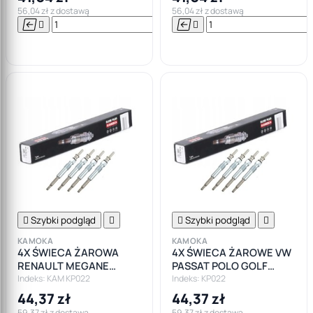
56,04 zł z dostawą
56,04 zł z dostawą






Do

koszyka

Szybki podgląd


Szybki podgląd

KAMOKA
KAMOKA
4X ŚWIECA ŻAROWA
4X ŚWIECA ŻAROWE VW
RENAULT MEGANE
PASSAT POLO GOLF
SCENIC DACIA NISSAN
SHARAN AUDI A4 A6
Indeks: KAM KP022
Indeks: KP022
ALMERA MICRA 1.5 1.9
SKODA SEAT 1.9TDI
44,37 zł
44,37 zł
59,37 zł z dostawą
59,37 zł z dostawą