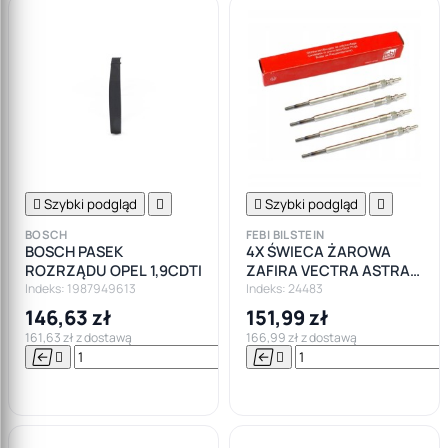

Szybki podgląd


Szybki podgląd

BOSCH
FEBI BILSTEIN
BOSCH PASEK
4X ŚWIECA ŻAROWA
ROZRZĄDU OPEL 1,9CDTI
ZAFIRA VECTRA ASTRA
1.9CDTI 150
Indeks: 1987949613
Indeks: 24483
146,63 zł
151,99 zł
161,63 zł z dostawą
166,99 zł z dostawą






Do

koszyka