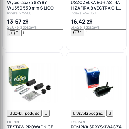
Wycieraczka SZYBY
USZCZELKA EGR ASTRA
WU550 550 mm SILICON
H ZAFIRA B VECTRA C 1.9
LINE PŁASKA
CDTI
Indeks: 27550U
Indeks: 454.030
13,67 zł
16,42 zł
28,67 zł z dostawą
31,42 zł z dostawą






Do

koszyka

Szybki podgląd


Szybki podgląd

FRENKIT
TOPRAN
ZESTAW PROWADNICE
POMPKA SPRYSKIWACZA