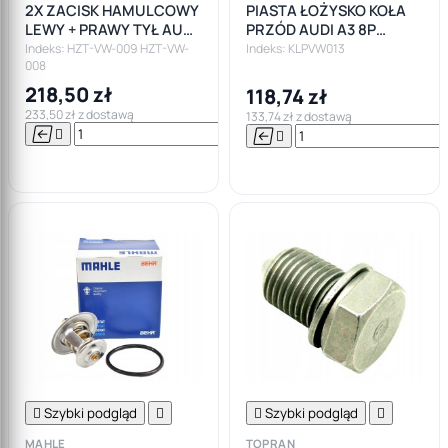
2X ZACISK HAMULCOWY
PIASTA ŁOŻYSKO KOŁA
LEWY + PRAWY TYŁ AUDI
PRZÓD AUDI A3 8P
A3 8P1 SEAT LEON SKODA
SKODA OCTAVIA II III
Indeks: HZT-VW-009 HZT-VW-
Indeks: KLPVW013
008
OCTAVIA II
GOLF V VI VII
218,50 zł
118,74 zł
233,50 zł z dostawą
133,74 zł z dostawą






Do

koszyka

Szybki podgląd


Szybki podgląd

MAHLE
TOPRAN