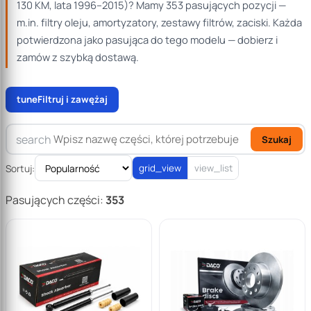
130 KM, lata 1996–2015)? Mamy 353 pasujących pozycji —
0
m.in. filtry oleju, amortyzatory, zestawy filtrów, zaciski. Każda
180
potwierdzona jako pasująca do tego modelu — dobierz i
zamów z szybką dostawą.
tune
Filtruj i zawężaj
search
Szukaj
Sortuj:
grid_view
view_list
Pasujących części:
353