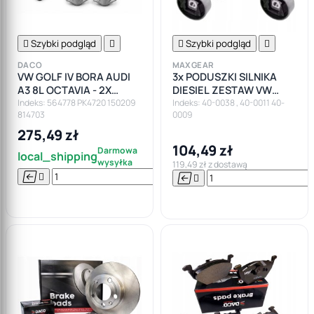

Szybki podgląd


Szybki podgląd

DACO
MAXGEAR
VW GOLF IV BORA AUDI
3x PODUSZKI SILNIKA
A3 8L OCTAVIA - 2X
DIESIEL ZESTAW VW
AMORTYZATORY
TOURAN GOLF V VI AUDI
Indeks: 564778 PK4720 150209
Indeks: 40-0038 , 40-0011 40-
814703
0009
SPRĘŻYNY TYŁ
A3 SEAT LEON
PODUSZKI
275,49 zł
104,49 zł
Darmowa
local_shipping
wysyłka
119,49 zł z dostawą






Do

koszyka