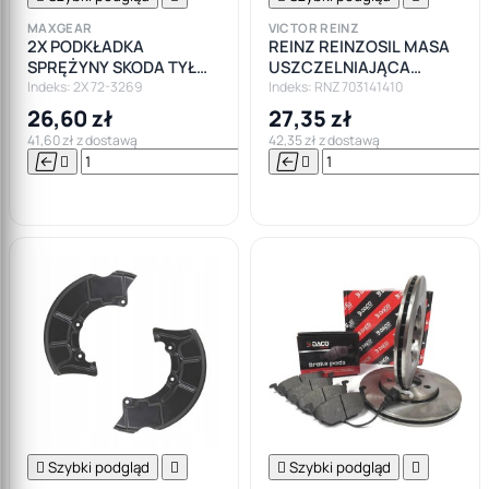
MAXGEAR
VICTOR REINZ
2X PODKŁADKA
REINZ REINZOSIL MASA
SPRĘŻYNY SKODA TYŁ
USZCZELNIAJĄCA
OCTAVIA II/ VW GOLF V-
SZARA KLEJ 70M
Indeks: 2X 72-3269
Indeks: RNZ 703141410
VI/SEAT DOLNA
26,60 zł
27,35 zł
41,60 zł z dostawą
42,35 zł z dostawą






Do

koszyka

Szybki podgląd


Szybki podgląd
