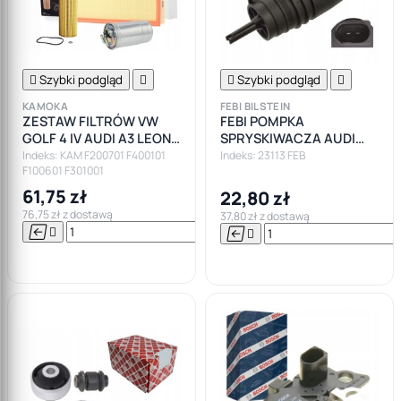

Szybki podgląd


Szybki podgląd

KAMOKA
FEBI BILSTEIN
ZESTAW FILTRÓW VW
FEBI POMPKA
GOLF 4 IV AUDI A3 LEON
SPRYSKIWACZA AUDI
1.9TDI
MERCEDES BMW E87
Indeks: KAM F200701 F400101
Indeks: 23113 FEB
F100601 F301001
E46 E39 E60 E38 LAND
ROVER
61,75 zł
22,80 zł
76,75 zł z dostawą
37,80 zł z dostawą






Do

koszyka