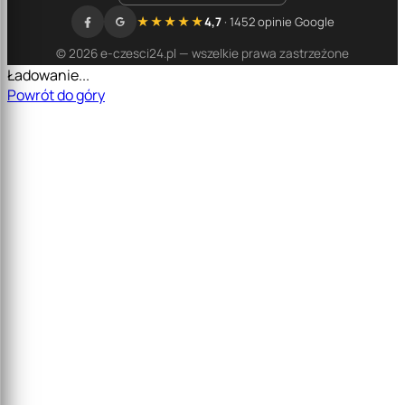
★★★★★
4,7
· 1452 opinie Google
© 2026 e-czesci24.pl — wszelkie prawa zastrzeżone
Ładowanie...
Powrót do góry