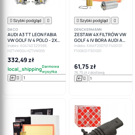

Szybki podgląd


Szybki podgląd

DACO
DENCKERMANN
AUDI A3 TT LEON FABIA
ZESTAW 4X FILTRÓW VW
VW GOLF IV 4 POLO - 2X
GOLF 4 IV BORA AUDI A3
ZACISKI TARCZE KLOCKI
SEAT LEON 1.9TDI
Indeks: 604740 329986
Indeks: KAM F200701 F400101
HZTVW004 HZTVW005
F100601 F301001
TYŁ
332,49 zł
61,75 zł
Darmowa
local_shipping
wysyłka
76,75 zł z dostawą






Do

koszyka