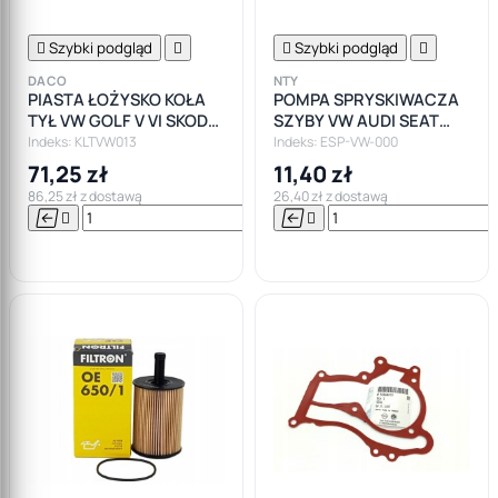

Szybki podgląd


Szybki podgląd

DACO
NTY
PIASTA ŁOŻYSKO KOŁA
POMPA SPRYSKIWACZA
TYŁ VW GOLF V VI SKODA
SZYBY VW AUDI SEAT
OCTAVIA III SEAT LEON
SKODA
Indeks: KLTVW013
Indeks: ESP-VW-000
AUDI A3 8P
71,25 zł
11,40 zł
86,25 zł z dostawą
26,40 zł z dostawą






Do

koszyka