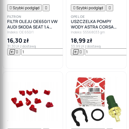

Szybki podgląd


Szybki podgląd

FILTRON
OPEL OE
FILTR OLEJU OE650/1 VW
USZCZELKA POMPY
AUDI SKODA SEAT 1.4
WODY ASTRA CORSA
2.0TDI
MERIVA 1.2 1.4
Indeks: OE 650/1
Indeks: 55568033 gm
16,30 zł
18,99 zł
31,30 zł z dostawą
33,99 zł z dostawą






Do

koszyka