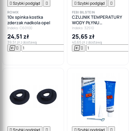

Szybki podgląd


Szybki podgląd

ROMIX
FEBI BILSTEIN
10x spinka kostka
CZUJNIK TEMPERATURY
zderzak nadkola opel
WODY PŁYNU
CHŁODZĄCEGO OWAL
Indeks: C60100
Indeks: 32510
AUDI SEAT SKODA VW 1.9
24,51 zł
25,65 zł
TDI
39,51 zł z dostawą
40,65 zł z dostawą






Do

koszyka

Szybki podgląd


Szybki podgląd
