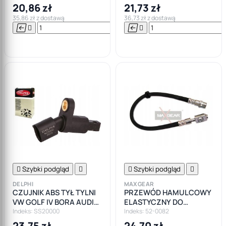
SEAT LEON ALTEA
20,86 zł
21,73 zł
35,86 zł z dostawą
36,73 zł z dostawą






Do

koszyka

Szybki podgląd


Szybki podgląd

DELPHI
MAXGEAR
CZUJNIK ABS TYŁ TYLNI
PRZEWÓD HAMULCOWY
VW GOLF IV BORA AUDI
ELASTYCZNY DO
A3 LEON
ZACISKU PRZÓD AUDI
Indeks: SS20000
Indeks: 52-0082
SEAT SKODA VW
23,75 zł
24,70 zł