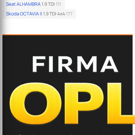
Seat ALHAMBRA
1.9 TDI
111
Skoda OCTAVIA II
1.9 TDI 4x4
177