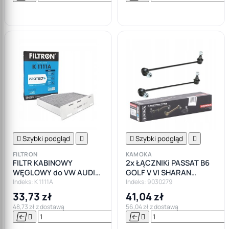

koszyka

Szybki podgląd


Szybki podgląd

FILTRON
KAMOKA
FILTR KABINOWY
2x ŁĄCZNIKi PASSAT B6
WĘGLOWY do VW AUDI
GOLF V VI SHARAN
SKODA SEAT GOLF
TOURAN JETTA
Indeks: K 1111A
Indeks: 9030279
PASSAT
33,73 zł
41,04 zł
48,73 zł z dostawą
56,04 zł z dostawą






Do
