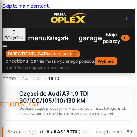
Skip to main content


0

Moje
menu
garage
Wszystko
Kategorie
0
pojazdy
DIRECTIONS_CAR
×
MÓJ POJAZD
directions_car
Nie masz wybranego pojazdu.
Wybierz
build
Pokaż dopasowane części
home
Audi
A3
1.9 TDI
Części do Audi A3 1.9 TDI
90/100/105/110/130 KM
ections_car
Dobierz część precyzyjnie — zawęź po silniku, kategorii lub
marce w panelu obok lub skorzystaj z wyszukiwarki.
Szukasz części do
Audi A3 1.9 TDI
(diesel, napęd przedni, 90–