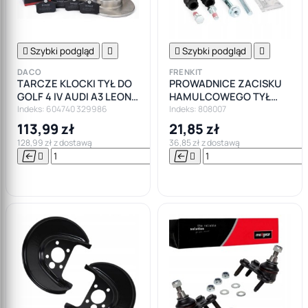

Szybki podgląd


Szybki podgląd

DACO
FRENKIT
TARCZE KLOCKI TYŁ DO
PROWADNICE ZACISKU
GOLF 4 IV AUDI A3 LEON
HAMULCOWEGO TYŁ
FABIA
CITROEN PEUGEOT
Indeks: 604740 329986
Indeks: 808007
113,99 zł
21,85 zł
128,99 zł z dostawą
36,85 zł z dostawą






Do

koszyka