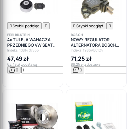

Szybki podgląd


Szybki podgląd

FEBI BILSTEIN
BOSCH
4x TULEJA WAHACZA
NOWY REGULATOR
PRZEDNIEGO VW SEAT
ALTERNATORA BOSCH
SKODA AUDI
VW AUDI SEAT SKODA
Indeks: 10814 07856
Indeks: 1986AE0124
OPEL FORD BMW
47,49 zł
71,25 zł
62,49 zł z dostawą
86,25 zł z dostawą






Do

koszyka