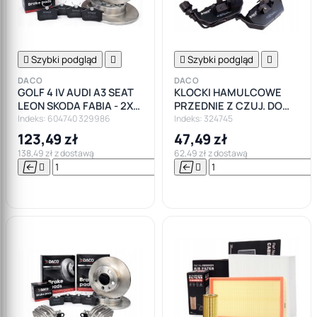

Szybki podgląd


Szybki podgląd

DACO
DACO
GOLF 4 IV AUDI A3 SEAT
KLOCKI HAMULCOWE
LEON SKODA FABIA - 2X
PRZEDNIE Z CZUJ. DO
TARCZE HAMULCOWE
VW BORA GOLF 4 IV POLO
Indeks: 604740 329986
Indeks: 324745
KLOCKI TYŁ
AUDI A3 LEON
123,49 zł
47,49 zł
138,49 zł z dostawą
62,49 zł z dostawą






Do

koszyka