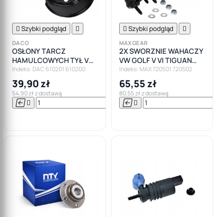

Szybki podgląd


Szybki podgląd

DACO
MAXGEAR
OSŁONY TARCZ
2X SWORZNIE WAHACZY
HAMULCOWYCH TYŁ VW
VW GOLF V VI TIGUAN
GOLF 4 AUDI A3 LEON
TOURAN AUDI A3 Q3
Indeks: DAC 610201 610200
Indeks: MAX 720501 720502
FABIA BORA KOTWICZNE
SKODA SEAT
39,90 zł
65,55 zł
54,90 zł z dostawą
80,55 zł z dostawą






Do

koszyka