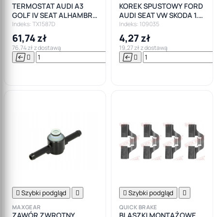
TERMOSTAT AUDI A3
KOREK SPUSTOWY FORD
GOLF IV SEAT ALHAMBRA
AUDI SEAT VW SKODA 1.9
FORD GALAXY SKODA
TDI
Indeks: TX1587D
Indeks: 109035
OCTAVIA
61,74 zł
4,27 zł
76,74 zł z dostawą
19,27 zł z dostawą






Do

koszyka

Szybki podgląd


Szybki podgląd

MAXGEAR
QUICK BRAKE
ZAWÓR ZWROTNY
BLASZKI MONTAŻOWE