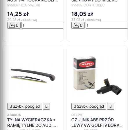
PASSAT
CORTECO +300
Indeks: HCA-VW-010
Indeks: COR HT300C
14,25 zł
18,05 zł
29,25 zł z dostawą
33,05 zł z dostawą






Do

koszyka

Szybki podgląd


Szybki podgląd

ABAKUS
DELPHI
TYLNA WYCIERACZKA +
CZUJNIK ABS PRZÓD
RAMIĘ TYLNE DO AUDI A3
LEWY VW GOLF IV BORA