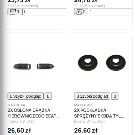
38,75 zł z dostawą
39,70 zł z dostawą






Do

koszyka

Szybki podgląd


Szybki podgląd

MAXGEAR
MAXGEAR
2X OSŁONA DRĄŻKA
2X PODKŁADKA
KIEROWNICZEGO SEAT
SPRĘŻYNY SKODA TYŁ
LEON VW GOLF AUDI A3
OCTAVIA II/ VW GOLF V-
Indeks: 69-0130
Indeks: 2X 72-3001
SKODA OCTAVIA
VI/SEAT GÓRNA
26,60 zł
26,60 zł