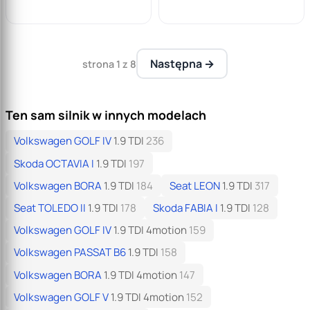
koszyka
Następna →
strona 1 z 8
Ten sam silnik w innych modelach
Volkswagen GOLF IV
1.9 TDI
236
Skoda OCTAVIA I
1.9 TDI
197
Volkswagen BORA
1.9 TDI
184
Seat LEON
1.9 TDI
317
Seat TOLEDO II
1.9 TDI
178
Skoda FABIA I
1.9 TDI
128
Volkswagen GOLF IV
1.9 TDI 4motion
159
Volkswagen PASSAT B6
1.9 TDI
158
Volkswagen BORA
1.9 TDI 4motion
147
Volkswagen GOLF V
1.9 TDI 4motion
152