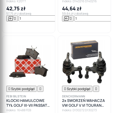
LPG GAZ
JETTA
Indeks: K20TT
Indeks: D140216 D140216
42,75 zł
44,64 zł
57,75 zł z dostawą
59,64 zł z dostawą






Do

koszyka

Szybki podgląd


Szybki podgląd

FEBI BILSTEIN
DENCKERMANN
KLOCKI HAMULCOWE
2x SWORZEŃ WAHACZA
TYŁ GOLF III-VII PASSAT
VW GOLF V VI TOURAN
B5-B7
SKODA OCTAVIA SEAT
Indeks: 16488 FEB
Indeks: D130272 D130273