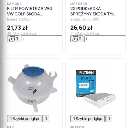
KAMOKA
MAXGEAR
FILTR POWIETRZA VAG
2X PODKŁADKA
VW GOLF SKODA
SPRĘŻYNY SKODA TYŁ
OCTAVIA 2 1.9 2.0 TDI
OCTAVIA II/ VW GOLF V-
Indeks: F201201
Indeks: 2X 72-3001
VI/SEAT GÓRNA
21,73 zł
26,60 zł
36,73 zł z dostawą
41,60 zł z dostawą






Do

koszyka

Szybki podgląd


Szybki podgląd

NTY
FILTRON