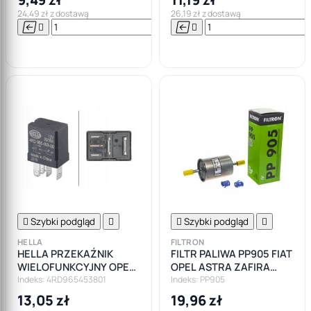
24,49 zł z dostawą
26,19 zł z dostawą






Do

koszyka

Szybki podgląd


Szybki podgląd

HELLA
FILTRON
HELLA PRZEKAŹNIK
FILTR PALIWA PP905 FIAT
WIELOFUNKCYJNY OPEL
OPEL ASTRA ZAFIRA
BMW SUBARU
CORSA VECTRA SAAB
Indeks: 4RD965453801
Indeks: PP905
MERCEDES
SEAT SKODA VW
13,05 zł
19,96 zł