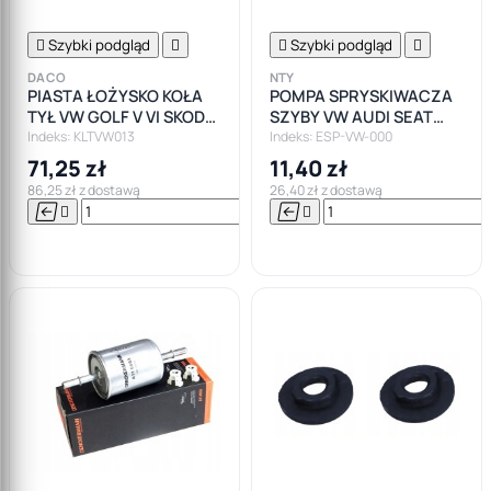

Szybki podgląd


Szybki podgląd

DACO
NTY
PIASTA ŁOŻYSKO KOŁA
POMPA SPRYSKIWACZA
TYŁ VW GOLF V VI SKODA
SZYBY VW AUDI SEAT
OCTAVIA III SEAT LEON
SKODA
Indeks: KLTVW013
Indeks: ESP-VW-000
AUDI A3 8P
71,25 zł
11,40 zł
86,25 zł z dostawą
26,40 zł z dostawą






Do

koszyka