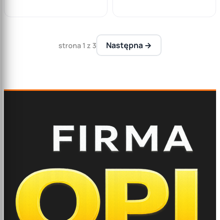
koszyka
Następna →
strona 1 z 3