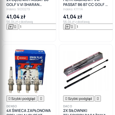
GOLF V VI SHARAN
PASSAT B6 B7 CC GOLF 5
TOURAN JETTA
6 WĘGLOWY
Indeks: 9030279
Indeks: K1111A
41,04 zł
41,04 zł
56,04 zł z dostawą
56,04 zł z dostawą






Do

koszyka

Szybki podgląd


Szybki podgląd

DENSO
DACO
4X ŚWIECA ZAPŁONOWA
2X SIŁOWNIKI