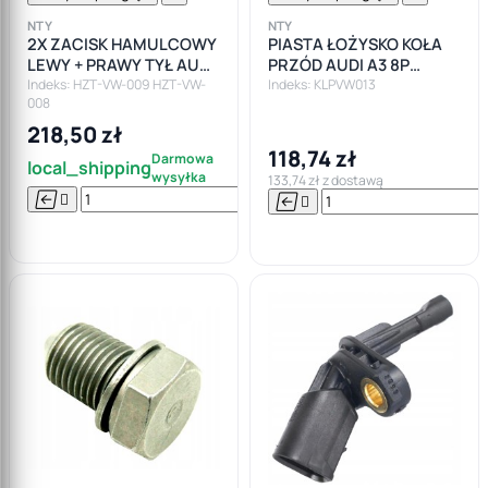
NTY
NTY
2X ZACISK HAMULCOWY
PIASTA ŁOŻYSKO KOŁA
LEWY + PRAWY TYŁ AUDI
PRZÓD AUDI A3 8P
A3 8P1 SEAT LEON SKODA
SKODA OCTAVIA II III
Indeks: HZT-VW-009 HZT-VW-
Indeks: KLPVW013
008
OCTAVIA II
GOLF V VI VII
218,50 zł
118,74 zł
Darmowa
local_shipping
wysyłka
133,74 zł z dostawą






Do

koszyka