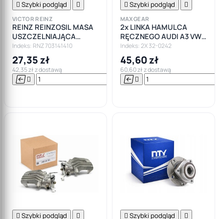

Szybki podgląd


Szybki podgląd

VICTOR REINZ
MAXGEAR
REINZ REINZOSIL MASA
2x LINKA HAMULCA
USZCZELNIAJĄCA
RĘCZNEGO AUDI A3 VW
SZARA KLEJ 70M
GOLF V 5 VI 6 ZESTAW
Indeks: RNZ 703141410
Indeks: 2X 32-0242
PRAWA + LEWA
27,35 zł
45,60 zł
42,35 zł z dostawą
60,60 zł z dostawą






Do

koszyka

Szybki podgląd


Szybki podgląd
