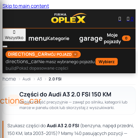
Skip to main content


0

Moje
menu
garage
Wszystko
Kategorie
0
pojazdy
DIRECTIONS_CAR
×
MÓJ POJAZD
directions_car
Nie masz wybranego pojazdu.
Wybierz
build
Pokaż dopasowane części
home
Audi
A3
2.0 FSI
Części do Audi A3 2.0 FSI 150 KM
ections_car
Dobierz część precyzyjnie — zawęź po silniku, kategorii lub
marce w panelu obok lub skorzystaj z wyszukiwarki.
Szukasz części do
Audi A3 2.0 FSI
(benzyna, napęd przedni,
150 KM, lata 2003–2015)? Mamy 140 pasujących pozycji —