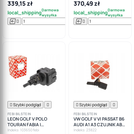
339,15 zł
370,49 zł
Darmowa
Darmowa
local_shipping
local_shipping
wysyłka
wysyłka






Do

koszyka

Szybki podgląd


Szybki podgląd

FEBI BILSTEIN
FEBI BILSTEIN
LEON GOLF V POLO
VW GOLF V VI PASSAT B6
TOURAN FABIA I
AUDI A1 A3 CZUJNIK ABS
WŁĄCZNIK ŚWIATEŁ
PRAWY PRZÓD
Indeks: 103650 febi
Indeks: 23822