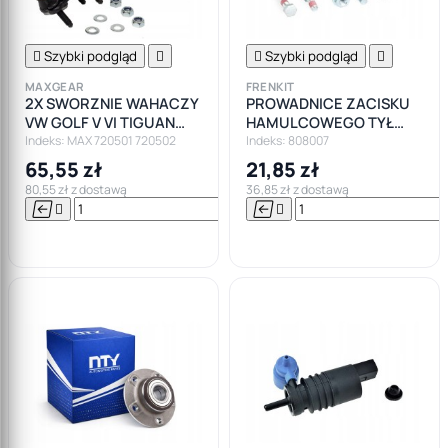

Szybki podgląd


Szybki podgląd

MAXGEAR
FRENKIT
2X SWORZNIE WAHACZY
PROWADNICE ZACISKU
VW GOLF V VI TIGUAN
HAMULCOWEGO TYŁ
TOURAN AUDI A3 Q3
CITROEN PEUGEOT
Indeks: MAX 720501 720502
Indeks: 808007
SKODA SEAT
65,55 zł
21,85 zł
80,55 zł z dostawą
36,85 zł z dostawą






Do

koszyka