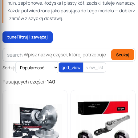
m.in. zapłonowe, łożyska i piasty kół, zaciski, tuleje wahaczy.
Każda potwierdzona jako pasująca do tego modelu — dobierz
0
i zamów z szybką dostawą.
180
tune
Filtruj i zawężaj
search
Szukaj
Sortuj:
grid_view
view_list
Pasujących części:
140