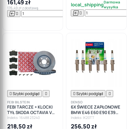
161,49 zł
Darmowa
local_shipping
wysyłka
176,49 zł z dostawą






Do

koszyka

Szybki podgląd


Szybki podgląd

FEBI BILSTEIN
DENSO
FEBI TARCZE + KLOCKI
6X ŚWIECE ZAPŁONOWE
TYŁ SKODA OCTAVIA VW
BMW E46 E60 E90 E39
BEATLE
M52 M54 IRYDOWE
Indeks: 16488 23240
Indeks: IK20TT
218,50 zł
256,50 zł