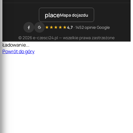
place
Mapa dojazdu
★★★★★
4,7
· 1452 opinie Google
© 2026 e-czesci24.pl — wszelkie prawa zastrzeżone
Ładowanie...
Powrót do góry