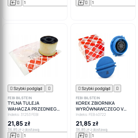






Do

koszyka

Szybki podgląd


Szybki podgląd

FEBI BILSTEIN
FEBI BILSTEIN
TYLNA TULEJA
KOREK ZBIORNIKA
WAHACZA PRZEDNIEGO
WYRÓWNAWCZEGO VW
LEWA/PRAWA VW POLO
AUDI SEAT SKODA
Indeks: 31253 FEBI
Indeks: FEB 40722
GOLF AUDI A3 FABIA
21,85 zł
21,85 zł
LEON
36,85 zł z dostawą
36,85 zł z dostawą






Do