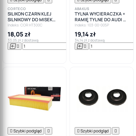
CORTECO
ABAKUS
SILIKON CZARN KLEJ
TYLNA WYCIERACZKA +
SILNIKOWY DO MISEK
RAMIĘ TYLNE DO AUDI A3
CORTECO +300
8P A4 B6 B7
Indeks: COR HT300C
Indeks: 103-00-005P
18,05 zł
19,14 zł
33,05 zł z dostawą
34,14 zł z dostawą






Do

koszyka

Szybki podgląd


Szybki podgląd
