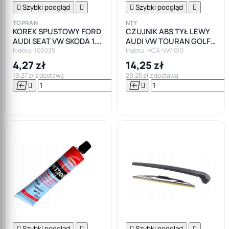

Szybki podgląd


Szybki podgląd

TOPRAN
NTY
KOREK SPUSTOWY FORD
CZUJNIK ABS TYŁ LEWY
AUDI SEAT VW SKODA 1.9
AUDI VW TOURAN GOLF
TDI
PASSAT
Indeks: 109035
Indeks: HCA-VW-010
4,27 zł
14,25 zł
19,27 zł z dostawą
29,25 zł z dostawą






Do

koszyka

Szybki podgląd


Szybki podgląd
