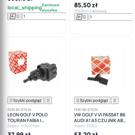
85,50 zł
Darmowa
local_shipping
wysyłka
100,50 zł z dostawą






Do

koszyka

Szybki podgląd


Szybki podgląd

FEBI BILSTEIN
FEBI BILSTEIN
LEON GOLF V POLO
VW GOLF V VI PASSAT B6
TOURAN FABIA I
AUDI A1 A3 CZUJNIK ABS
WŁĄCZNIK ŚWIATEŁ
PRAWY PRZÓD
Indeks: 103650 febi
Indeks: 23822
STOP FEBI BILSTEIN
37,99 zł
53,20 zł