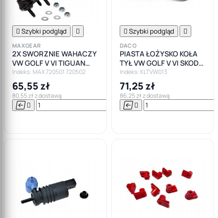

Szybki podgląd


Szybki podgląd

MAXGEAR
DACO
2X SWORZNIE WAHACZY
PIASTA ŁOŻYSKO KOŁA
VW GOLF V VI TIGUAN
TYŁ VW GOLF V VI SKODA
TOURAN AUDI A3 Q3
OCTAVIA III SEAT LEON
Indeks: MAX 720501 720502
Indeks: KLTVW013
SKODA SEAT
AUDI A3 8P
65,55 zł
71,25 zł
80,55 zł z dostawą
86,25 zł z dostawą






Do

koszyka