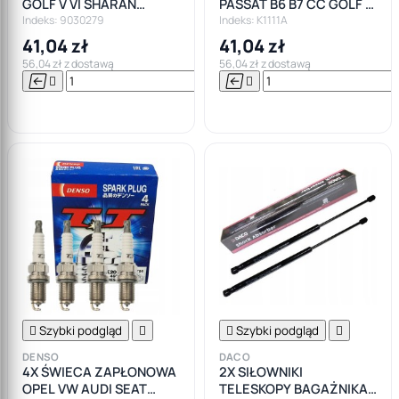
GOLF V VI SHARAN
PASSAT B6 B7 CC GOLF 5
TOURAN JETTA
6 WĘGLOWY
Indeks: 9030279
Indeks: K1111A
41,04 zł
41,04 zł
56,04 zł z dostawą
56,04 zł z dostawą






Do

koszyka

Szybki podgląd


Szybki podgląd

DENSO
DACO
4X ŚWIECA ZAPŁONOWA
2X SIŁOWNIKI
OPEL VW AUDI SEAT
TELESKOPY BAGAŻNIKA