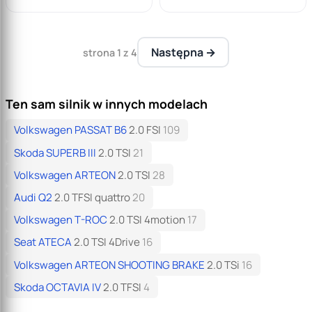
Następna →
strona 1 z 4
Ten sam silnik w innych modelach
Volkswagen PASSAT B6
2.0 FSI
109
Skoda SUPERB III
2.0 TSI
21
Volkswagen ARTEON
2.0 TSI
28
Audi Q2
2.0 TFSI quattro
20
Volkswagen T-ROC
2.0 TSI 4motion
17
Seat ATECA
2.0 TSI 4Drive
16
Volkswagen ARTEON SHOOTING BRAKE
2.0 TSi
16
Skoda OCTAVIA IV
2.0 TFSI
4