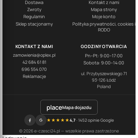
Dostawa
Kontakt z nami
Zwroty
Mapa strony
Regulamin
Moje konto
Sklep stacjonarny
Polityka prywatności, cookies i
RODO
KONTAKT Z NAMI
GODZINY OTWARCIA
zamowienia@oplex.pl
Pn–Pt: 9:00–17:00
42 684 61 81
Sobota: 9:00–14:00
696 554 070
ul. Przybyszewskiego 71
Reklamacje
93-126 Łódź
Poland
place
Mapa dojazdu
★★★★★
4,7
· 1452 opinie Google
© 2026 e-czesci24.pl — wszelkie prawa zastrzeżone