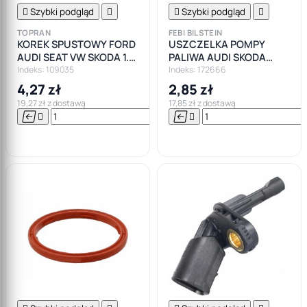

Szybki podgląd


Szybki podgląd

TOPRAN
FEBI BILSTEIN
KOREK SPUSTOWY FORD
USZCZELKA POMPY
AUDI SEAT VW SKODA 1.9
PALIWA AUDI SKODA
TDI
SEAT VW 2.0 TFSI
Indeks: 109035
Indeks: 172666
4,27 zł
2,85 zł
19,27 zł z dostawą
17,85 zł z dostawą






Do

koszyka