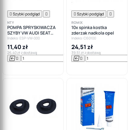

Szybki podgląd


Szybki podgląd

NTY
ROMIX
POMPA SPRYSKIWACZA
10x spinka kostka
SZYBY VW AUDI SEAT
zderzak nadkola opel
SKODA
Indeks: ESP-VW-000
Indeks: C60100
11,40 zł
24,51 zł
26,40 zł z dostawą
39,51 zł z dostawą






Do

koszyka