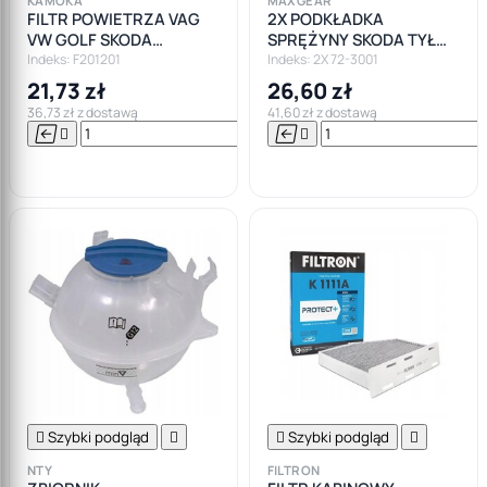
KAMOKA
MAXGEAR
FILTR POWIETRZA VAG
2X PODKŁADKA
VW GOLF SKODA
SPRĘŻYNY SKODA TYŁ
OCTAVIA 2 1.9 2.0 TDI
OCTAVIA II/ VW GOLF V-
Indeks: F201201
Indeks: 2X 72-3001
VI/SEAT GÓRNA
21,73 zł
26,60 zł
36,73 zł z dostawą
41,60 zł z dostawą






Do

koszyka

Szybki podgląd


Szybki podgląd

NTY
FILTRON