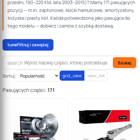
przedni, 190–220 KM, lata 2003–2015)? Mamy 171 pasujących
0
pozycji — m.in. zapłonowe, klocki hamulcowe, amortyzatory,
180
łożyska i piasty kół. Każda potwierdzona jako pasująca do
tego modelu — dobierz i zamów z szybką dostawą.
tune
Filtruj i zawężaj
search
Szukaj
Sortuj:
grid_view
view_list
Pasujących części:
171