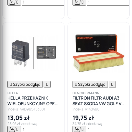






Do

koszyka

Szybki podgląd


Szybki podgląd

HELLA
DENCKERMANN
HELLA PRZEKAŹNIK
FILTRON FILTR AUDI A3
WIELOFUNKCYJNY OPEL
SEAT SKODA VW GOLF V
BMW SUBARU
VI TIGUAN TOURAN - TDI
Indeks: 4RD965453801
Indeks: A140460
MERCEDES
13,05 zł
19,75 zł
28,05 zł z dostawą
34,75 zł z dostawą






Do