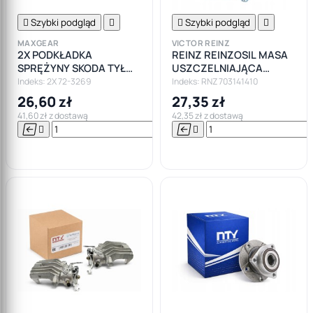

Szybki podgląd


Szybki podgląd

MAXGEAR
VICTOR REINZ
2X PODKŁADKA
REINZ REINZOSIL MASA
SPRĘŻYNY SKODA TYŁ
USZCZELNIAJĄCA
OCTAVIA II/ VW GOLF V-
SZARA KLEJ 70M
Indeks: 2X 72-3269
Indeks: RNZ 703141410
VI/SEAT DOLNA
26,60 zł
27,35 zł
41,60 zł z dostawą
42,35 zł z dostawą






Do

koszyka