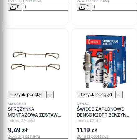
166,99 zł z dostawą
24,49 zł z dostawą






Do

koszyka

Szybki podgląd


Szybki podgląd

MAXGEAR
DENSO
SPRĘŻYNKA
ŚWIECE ZAPŁONOWE
MONTAŻOWA ZESTAW
DENSO K20TT BENZYNA
INSTALACYJNY
LPG GAZ
Indeks: 27-0553
Indeks: K20TT
KLOCKÓW
9,49 zł
11,19 zł
HAMULCOWYCH OPEL
24,49 zł z dostawą
26,19 zł z dostawą