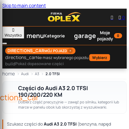
Skip to main content


0

Moje
menu
garage
Wszystko
Kategorie
0
pojazdy
DIRECTIONS_CAR
×
MÓJ POJAZD
directions_car
Nie masz wybranego pojazdu.
Wybierz
build
Pokaż dopasowane części
home
Audi
A3
2.0 TFSI
Części do Audi A3 2.0 TFSI
190/200/220 KM
ections_car
Dobierz część precyzyjnie — zawęź po silniku, kategorii lub
marce w panelu obok lub skorzystaj z wyszukiwarki.
Szukasz części do
Audi A3 2.0 TFSI
(benzyna, napęd