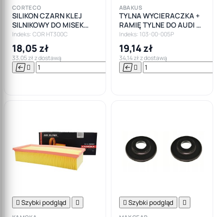
CORTECO
ABAKUS
SILIKON CZARN KLEJ
TYLNA WYCIERACZKA +
SILNIKOWY DO MISEK
RAMIĘ TYLNE DO AUDI A3
CORTECO +300
8P A4 B6 B7
Indeks: COR HT300C
Indeks: 103-00-005P
18,05 zł
19,14 zł
33,05 zł z dostawą
34,14 zł z dostawą






Do

koszyka

Szybki podgląd


Szybki podgląd
