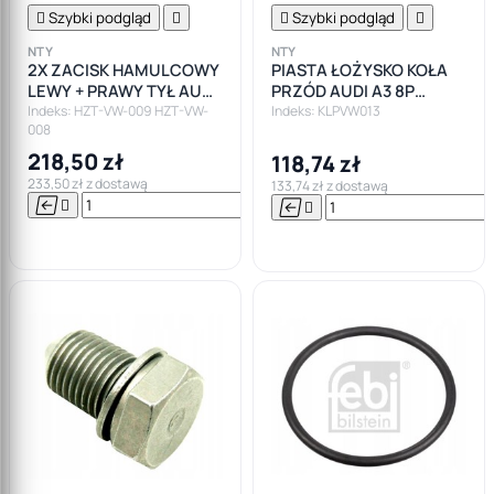

Szybki podgląd


Szybki podgląd

NTY
NTY
2X ZACISK HAMULCOWY
PIASTA ŁOŻYSKO KOŁA
LEWY + PRAWY TYŁ AUDI
PRZÓD AUDI A3 8P
A3 8P1 SEAT LEON SKODA
SKODA OCTAVIA II III
Indeks: HZT-VW-009 HZT-VW-
Indeks: KLPVW013
008
OCTAVIA II
GOLF V VI VII
218,50 zł
118,74 zł
233,50 zł z dostawą
133,74 zł z dostawą






Do

koszyka