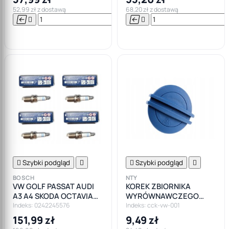
52,99 zł z dostawą
68,20 zł z dostawą






Do

koszyka

Szybki podgląd


Szybki podgląd

BOSCH
NTY
VW GOLF PASSAT AUDI
KOREK ZBIORNIKA
A3 A4 SKODA OCTAVIA
WYRÓWNAWCZEGO
1.8 2.0 TFSI 4X ŚWIECA
AUDI A3 8P VW GOLF VI
Indeks: 0242245576
Indeks: cck-vw-001
ZAPŁONOWA
JETTA TOURAN SKODA
151,99 zł
9,49 zł