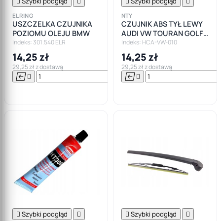

Szybki podgląd


Szybki podgląd

ELRING
NTY
USZCZELKA CZUJNIKA
CZUJNIK ABS TYŁ LEWY
POZIOMU OLEJU BMW
AUDI VW TOURAN GOLF
PASSAT
Indeks: 301.540 ELR
Indeks: HCA-VW-010
14,25 zł
14,25 zł
29,25 zł z dostawą
29,25 zł z dostawą






Do

koszyka

Szybki podgląd


Szybki podgląd
